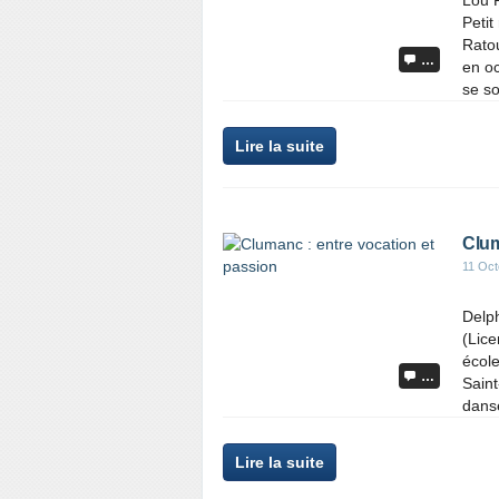
Lou 
Petit
Ratou
…
en o
se so
Lire la suite
Clum
11 Oct
Delph
(Lic
école
…
Saint
danse
Lire la suite