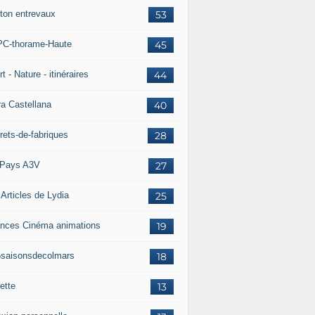
ton entrevaux
53
C-thorame-Haute
45
t - Nature - itinéraires
44
ra Castellana
40
rets-de-fabriques
28
Pays A3V
27
 Articles de Lydia
25
nces Cinéma animations
19
5saisonsdecolmars
18
ette
13