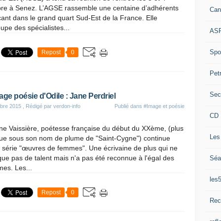
bre à Senez. L’AGSE rassemble une centaine d’adhérents
Can
ant dans le grand quart Sud-Est de la France. Elle
upe des spécialistes...
ASP
Spor
Repost
0
Pet
Sec
age poésie d'Odile : Jane Perdriel
bre 2015
, Rédigé par verdon-info
Publié dans
#Image et poésie
CD 
ne Vaissière, poétesse française du début du XXème, (plus
Les
ue sous son nom de plume de "Saint-Cygne") continue
 série "œuvres de femmes". Une écrivaine de plus qui ne
e pas de talent mais n'a pas été reconnue à l'égal des
Séa
es. Les...
les
Repost
0
Rec