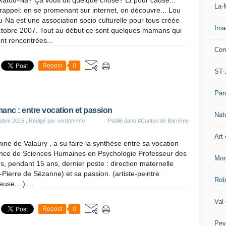
Ratou-Na? Ça vous dit quelque chose? Et pour cause...
La-
 rappel: en se promenant sur internet, on découvre... Lou
-Na est une association socio culturelle pour tous créée
Ima
ctobre 2007. Tout au début ce sont quelques mamans qui
nt rencontrées...
Com
Repost
0
ST-
Par
anc : entre vocation et passion
Nat
obre 2015
, Rédigé par verdon-info
Publié dans
#Canton de Barrême
Art 
ine de Valaury , a su faire la synthèse entre sa vocation
ence de Sciences Humaines en Psychologie Professeur des
Mor
s, pendant 15 ans, dernier poste : direction maternelle
-Pierre de Sézanne) et sa passion. (artiste-peintre
Rob
use....)....
Val
Repost
0
Pey