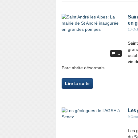
Sain
en 
10 Oct
Saint
gran
…
octob
vie d
Parc abrite désormais...
Lire la suite
Les 
9 Octo
Les 
du Su