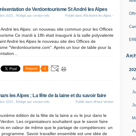
refl
résentation de Verdontourisme St André les Alpes
Off
bre 2015
, Rédigé par verdon-info
Publié dans
#St André les Alpes -
Can
 André les Alpes: un nouveau site commun pour les Offices
urisme Ce mardi à 18h était inauguré à la salle polyvalente
ER
int André les Alpes le nouveau site des Offices de
sme "Verdontourisme.com". Après un tour de table pour la
ntation...
Arch
Repost
0
20
A
Ju
rs les Alpes ; La fête de la laine et du savoir faire
bre 2015
, Rédigé par verdon-info
Publié dans
#Haut Verdon
Ju
uxième édition de la fête de la laine a vu le jour dans le
M
Verdon. Les organisateurs souhaitent que le savoir faire
 mis en valeur de même que le partage de compétences: un
Av
 programme. Savoir travailler ensemble est une idée de