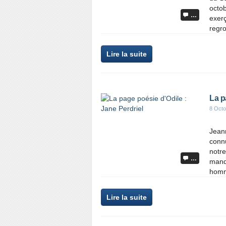
octo
…
exerç
regro
Lire la suite
La p
8 Octo
Jean
conn
notre
…
manqu
homm
Lire la suite