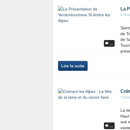
La P
8 Octo
Saint
de To
de Sa
…
Touri
prése
Lire la suite
Colma
7 Octo
La de
Haut 
soit
…
vaste