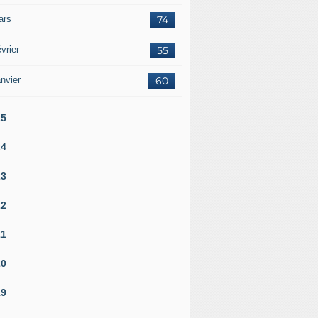
ars
74
vrier
55
nvier
60
25
24
23
22
21
20
19