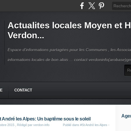
Actualites locales Moyen et 
Verdon...
Espace d'informations partagées pour les Communes , les Associat
informations locales de bon alois ... contact verdoninfo(arobase)g
HE
CONTACT
Age
t André les Alpes: Un baptême sous le soleil
obre 2015
, Rédigé par verdon-info
Publié dans
#St André les Alpes -