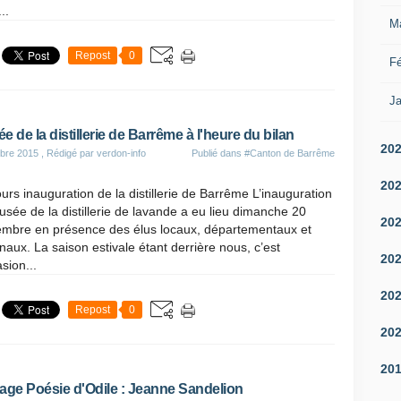
..
M
Repost
0
Fé
Ja
e de la distillerie de Barrême à l'heure du bilan
20
bre 2015
, Rédigé par verdon-info
Publié dans
#Canton de Barrême
20
urs inauguration de la distillerie de Barrême L’inauguration
sée de la distillerie de lavande a eu lieu dimanche 20
20
embre en présence des élus locaux, départementaux et
naux. La saison estivale étant derrière nous, c’est
20
asion...
20
Repost
0
20
20
age Poésie d'Odile : Jeanne Sandelion