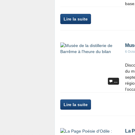
base.
Lire la suite
Musé
6 Octo
Disco
du mu
sept
…
régio
l’occ
Lire la suite
La P