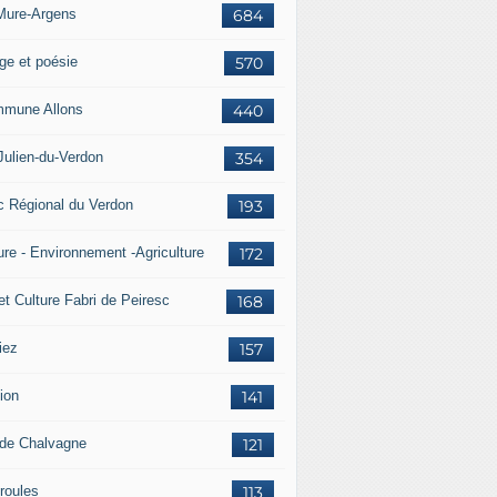
Mure-Argens
684
ge et poésie
570
mune Allons
440
Julien-du-Verdon
354
c Régional du Verdon
193
ure - Environnement -Agriculture
172
et Culture Fabri de Peiresc
168
iez
157
ion
141
 de Chalvagne
121
roules
113