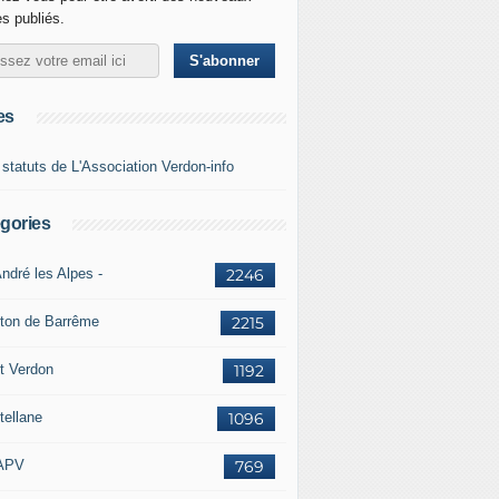
es publiés.
es
 statuts de L'Association Verdon-info
gories
ndré les Alpes -
2246
ton de Barrême
2215
t Verdon
1192
tellane
1096
APV
769