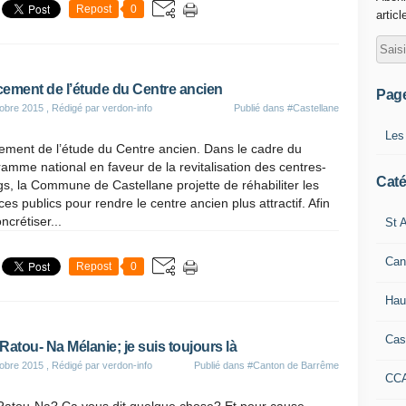
Repost
0
articl
ement de l’étude du Centre ancien
Pag
obre 2015
, Rédigé par verdon-info
Publié dans
#Castellane
Les
ement de l’étude du Centre ancien. Dans le cadre du
amme national en faveur de la revitalisation des centres-
Caté
s, la Commune de Castellane projette de réhabiliter les
es publics pour rendre le centre ancien plus attractif. Afin
ncrétiser...
St A
Can
Repost
0
Hau
Cas
Ratou- Na Mélanie; je suis toujours là
obre 2015
, Rédigé par verdon-info
Publié dans
#Canton de Barrême
CC