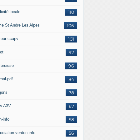
icité-locale
110
rie St Andre Les Alpes
106
teur-ccapv
101
ot
97
bruisse
96
rnal-pdf
84
gons
78
s A3V
67
h-info
58
ociation-verdon-info
56