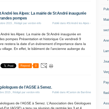
Publ
t André les Alpes: La mairie de St André inaugurée
grandes pompes
Mai
obre 2015
, Rédigé par verdon-info
Publié dans
#St André les Alpes -
sec
 André les Alpes: La mairie de St André inaugurée en
des pompes Présentation et historique Ce vendredi 9
Ann
re restera la date d'un évènement d'importance dans la
u village. En effet, le bâtiment de l'ancienne auberge du
Lam
Jou
Repost
0
Ver
Pay
géologues de l’AGSE à Senez.
bre 2015
, Rédigé par verdon-info
Publié dans
#Canton de Barrême
flas
géologues de l’AGSE à Senez. L’Association des Géologues
Ass
d-Est (AGSE) a tenu sa réunion de rentrée les 3 et 4