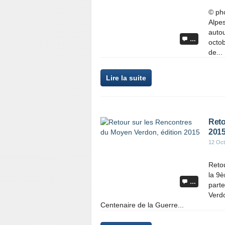
© pho
Alpes
autou
…
octob
de...
Lire la suite
Reto
201
12 Oct
Reto
la 9è
…
part
Verd
Centenaire de la Guerre...