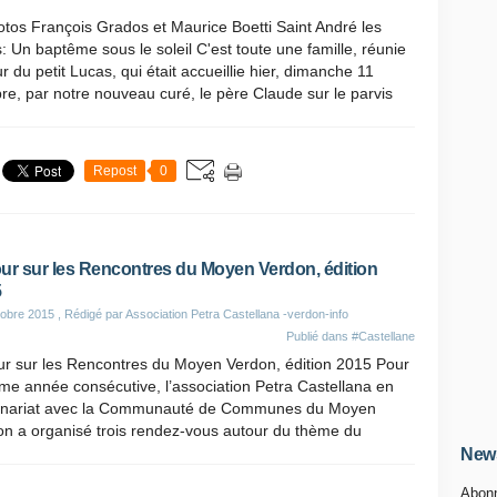
tos François Grados et Maurice Boetti Saint André les
: Un baptême sous le soleil C'est toute une famille, réunie
r du petit Lucas, qui était accueillie hier, dimanche 11
re, par notre nouveau curé, le père Claude sur le parvis
Repost
0
ur sur les Rencontres du Moyen Verdon, édition
5
obre 2015
, Rédigé par Association Petra Castellana -verdon-info
Publié dans
#Castellane
ur sur les Rencontres du Moyen Verdon, édition 2015 Pour
me année consécutive, l’association Petra Castellana en
enariat avec la Communauté de Communes du Moyen
on a organisé trois rendez-vous autour du thème du
News
Abonn