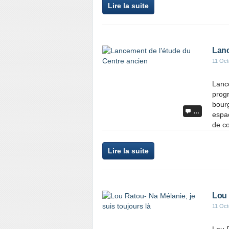
Lire la suite
Lanc
11 Oct
Lanc
progr
bourg
…
espac
de co
Lire la suite
Lou 
11 Oct