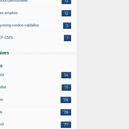
exion-personnelle
13
res-emplois
12
yoning-verdon-valdallos
2
EF-CMS
1
ives
26
oût
14
illet
71
in
78
ai
78
ril
77