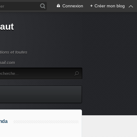
Connexion
+
Créer mon blog
Haut
ions et toutes
mail.com
nda