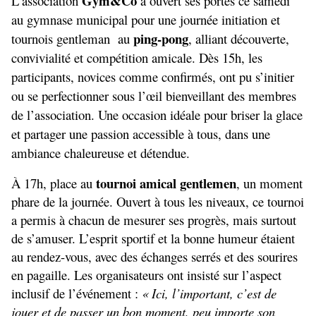
Gym&Co
L’association 
 a ouvert ses portes ce samedi 
au gymnase municipal pour une journée initiation et 
ping-pong
tournois gentleman  au 
, alliant découverte, 
convivialité et compétition amicale. Dès 15h, les 
participants, novices comme confirmés, ont pu s’initier 
ou se perfectionner sous l’œil bienveillant des membres 
de l’association. Une occasion idéale pour briser la glace 
et partager une passion accessible à tous, dans une 
ambiance chaleureuse et détendue.
tournoi amical gentlemen
À 17h, place au 
, un moment 
phare de la journée. Ouvert à tous les niveaux, ce tournoi 
a permis à chacun de mesurer ses progrès, mais surtout 
de s’amuser. L’esprit sportif et la bonne humeur étaient 
au rendez-vous, avec des échanges serrés et des sourires 
en pagaille. Les organisateurs ont insisté sur l’aspect 
inclusif de l’événement : 
« Ici, l’important, c’est de 
jouer et de passer un bon moment, peu importe son 