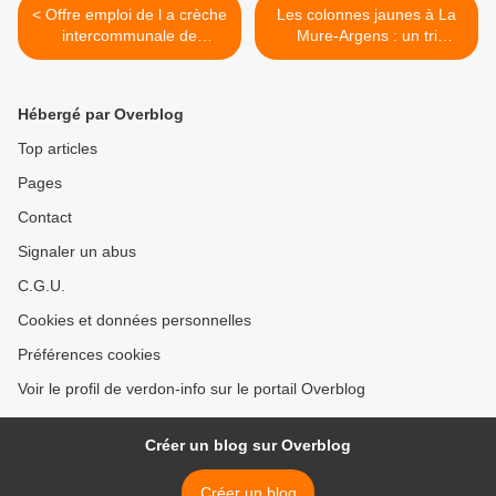
< Offre emploi de l a crèche
Les colonnes jaunes à La
intercommunale de
Mure-Argens : un tri
Castellane « les enfants du
toujours perfectible, malgré
Roc »
des progrès >
Hébergé par Overblog
Top articles
Pages
Contact
Signaler un abus
C.G.U.
Cookies et données personnelles
Préférences cookies
Voir le profil de verdon-info sur le portail Overblog
Créer un blog sur Overblog
Créer un blog