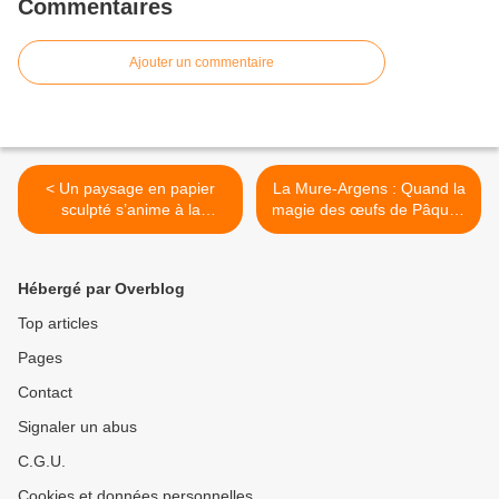
Commentaires
Ajouter un commentaire
< Un paysage en papier
La Mure-Argens : Quand la
sculpté s’anime à la
magie des œufs de Pâques
Minoterie : l’art d’Anne-Lise
renaît grâce à l’élan
Koehler à découvrir
solidaire du village >
absolument
Hébergé par Overblog
Top articles
Pages
Contact
Signaler un abus
C.G.U.
Cookies et données personnelles