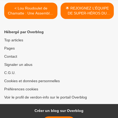
< Lou Roudoulet de
🌟 REJOIGNEZ L’ÉQUIPE
Chamatte : Une Assemblée
DE SUPER-HÉROS DU
Générale sous le signe de
CAMPING L’ADRETCH ! 🌟
la convivialité et du
>
renouveau
Hébergé par Overblog
Top articles
Pages
Contact
Signaler un abus
C.G.U.
Cookies et données personnelles
Préférences cookies
Voir le profil de verdon-info sur le portail Overblog
Créer un blog sur Overblog