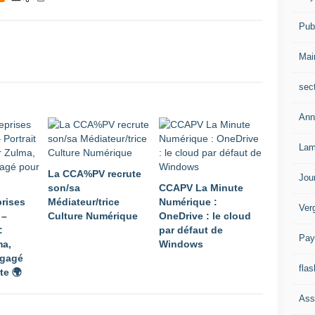
Publ
Mai
sec
Ann
Lam
La CCA%PV recrute
Jou
son/sa
CCAPV La Minute
prises
Médiateur/trice
Numérique :
Ver
 –
Culture Numérique
OneDrive : le cloud
:
par défaut de
Pay
ma,
Windows​​​​​​​
ngagé
flas
te 🌍
Ass