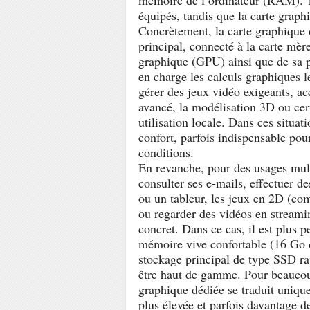
mémoire de l’ordinateur (RAM). T
équipés, tandis que la carte graph
Concrètement, la carte graphique
principal, connecté à la carte mèr
graphique (GPU) ainsi que de sa
en charge les calculs graphiques l
gérer des jeux vidéo exigeants, ac
avancé, la modélisation 3D ou certa
utilisation locale. Dans ces situat
confort, parfois indispensable pou
conditions.
En revanche, pour des usages mult
consulter ses e-mails, effectuer de
ou un tableur, les jeux en 2D (com
ou regarder des vidéos en streami
concret. Dans ce cas, il est plus p
mémoire vive confortable (16 Go 
stockage principal de type SSD ra
être haut de gamme. Pour beaucoup
graphique dédiée se traduit uniq
plus élevée et parfois davantage de