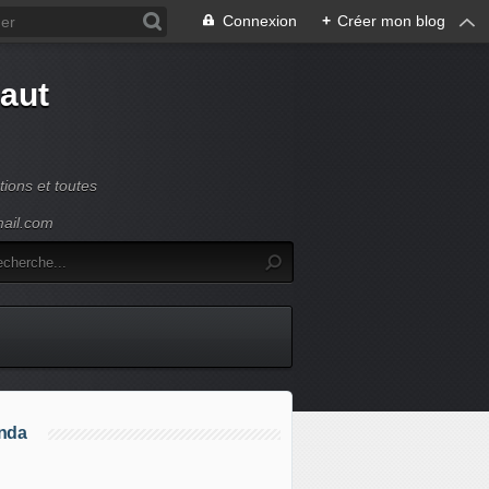
Connexion
+
Créer mon blog
Haut
ions et toutes
mail.com
nda