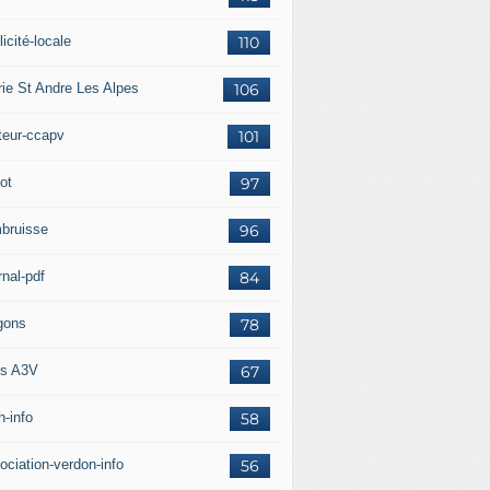
icité-locale
110
rie St Andre Les Alpes
106
teur-ccapv
101
ot
97
bruisse
96
rnal-pdf
84
gons
78
s A3V
67
h-info
58
ociation-verdon-info
56