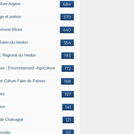
Mure-Argens
684
ge et poésie
570
mune Allons
440
Julien-du-Verdon
354
c Régional du Verdon
193
ure - Environnement -Agriculture
172
et Culture Fabri de Peiresc
168
iez
157
ion
141
 de Chalvagne
121
roules
113