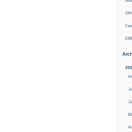
refl
Off
Can
ER
Arch
20
A
Ju
Ju
M
Av