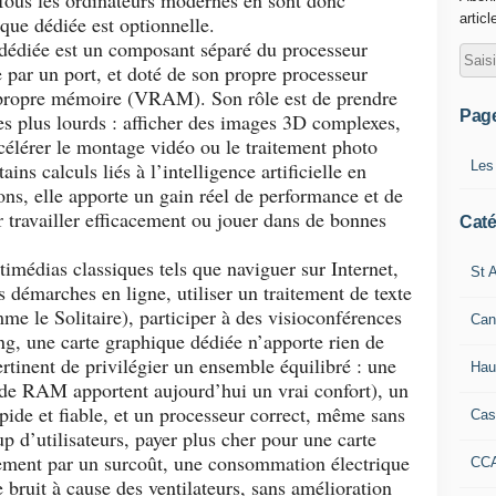
ous les ordinateurs modernes en sont donc
articl
ique dédiée est optionnelle.
 dédiée est un composant séparé du processeur
e par un port, et doté de son propre processeur
 propre mémoire (VRAM). Son rôle est de prendre
Pag
es plus lourds : afficher des images 3D complexes,
célérer le montage vidéo ou le traitement photo
Les
ins calculs liés à l’intelligence artificielle en
ions, elle apporte un gain réel de performance et de
r travailler efficacement ou jouer dans de bonnes
Caté
imédias classiques tels que naviguer sur Internet,
St A
s démarches en ligne, utiliser un traitement de texte
me le Solitaire), participer à des visioconférences
Can
ng, une carte graphique dédiée n’apporte rien de
ertinent de privilégier un ensemble équilibré : une
Hau
de RAM apportent aujourd’hui un vrai confort), un
pide et fiable, et un processeur correct, même sans
Cas
 d’utilisateurs, payer plus cher pour une carte
uement par un surcoût, une consommation électrique
CC
 bruit à cause des ventilateurs, sans amélioration