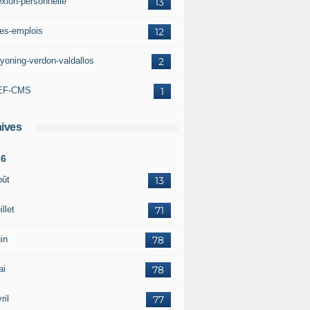
exion-personnelle
13
res-emplois
12
yoning-verdon-valdallos
2
EF-CMS
1
ives
26
oût
13
illet
71
in
78
ai
78
ril
77