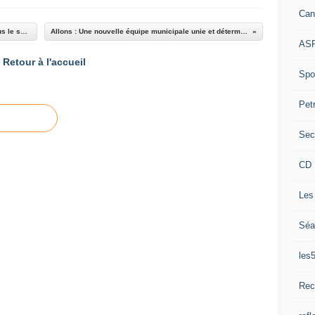
Can
Un après-midi de football et de convivialité sous le soleil pour les U12 du FC Vallées Var Vaïre !
Allons : Une nouvelle équipe municipale unie et déterminée sous la houlette de Christophe Iacobbi
ASP
Retour à l'accueil
Spor
Pet
Sec
CD 
Les
Séa
les
Rec