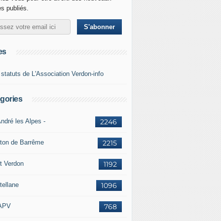
es publiés.
es
 statuts de L'Association Verdon-info
gories
ndré les Alpes -
2246
ton de Barrême
2215
t Verdon
1192
tellane
1096
APV
768