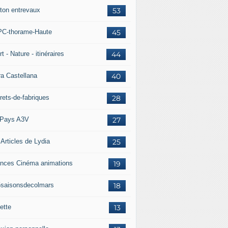
ton entrevaux
53
C-thorame-Haute
45
t - Nature - itinéraires
44
ra Castellana
40
rets-de-fabriques
28
Pays A3V
27
 Articles de Lydia
25
nces Cinéma animations
19
5saisonsdecolmars
18
ette
13