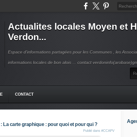
Actualites locales Moyen et 
Verdon...
Espace d'informations partagées pour les Communes , les Associat
informations locales de bon alois ... contact verdoninfo(arobase)g
HE
CONTACT
Age
La carte graphique : pour quoi et pour qui ?
Publié dans
#CCAPV