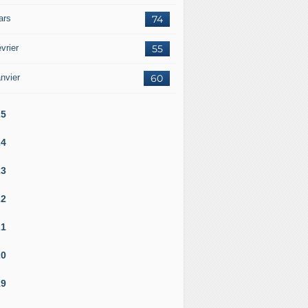
ars
74
vrier
55
nvier
60
25
24
23
22
21
20
19