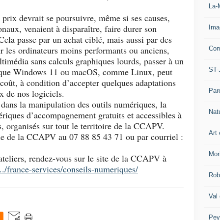
La-
 prix devrait se poursuivre, même si ses causes,
ionaux, venaient à disparaître, faire durer son
Ima
 Cela passe par un achat ciblé, mais aussi par des
ur les ordinateurs moins performants ou anciens,
Com
ltimédia sans calculs graphiques lourds, passer à un
ST-
er que Windows 11 ou macOS, comme Linux, peut
 coût, à condition d’accepter quelques adaptations
Par
x de nos logiciels.
 dans la manipulation des outils numériques, la
Nat
iques d’accompagnement gratuits et accessibles à
, organisés sur tout le territoire de la CCAPV.
Art 
e de la CCAPV au 07 88 85 43 71 ou par courriel :
Mor
ateliers, rendez-vous sur le site de la CCAPV à
.../france-services/conseils-numeriques/
Rob
Val
Pey