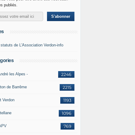
es publiés.
es
 statuts de L'Association Verdon-info
gories
ndré les Alpes -
2246
ton de Barrême
2215
t Verdon
1193
tellane
1096
APV
769