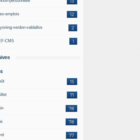
exion-personnelle
13
res-emplois
12
yoning-verdon-valdallos
2
EF-CMS
1
ives
26
oût
15
illet
71
in
78
ai
78
ril
77