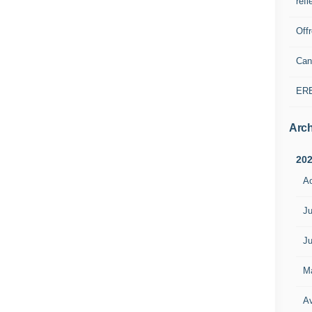
refl
Off
Can
ER
Arch
20
A
Ju
Ju
M
Av