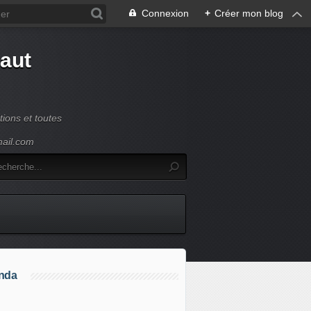
Connexion
+
Créer mon blog
Haut
ions et toutes
mail.com
nda