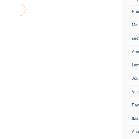
Publ
Mai
sec
Ann
Lam
Jou
Ver
Pay
flas
Ass