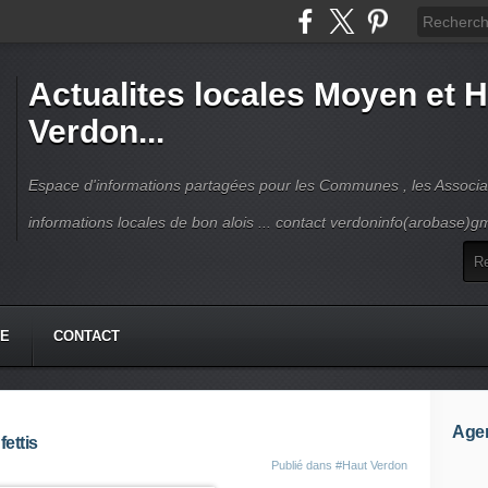
Actualites locales Moyen et 
Verdon...
Espace d'informations partagées pour les Communes , les Associat
informations locales de bon alois ... contact verdoninfo(arobase)g
HE
CONTACT
Age
ettis
Publié dans
#Haut Verdon