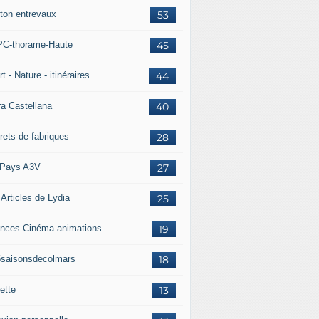
ton entrevaux
53
C-thorame-Haute
45
t - Nature - itinéraires
44
ra Castellana
40
rets-de-fabriques
28
Pays A3V
27
 Articles de Lydia
25
nces Cinéma animations
19
5saisonsdecolmars
18
ette
13