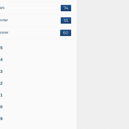
ars
74
vrier
55
nvier
60
25
24
23
22
21
20
19