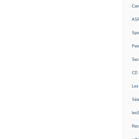
Can
ASP
Spor
Pet
Sec
CD 
Les
Séa
les
Rec