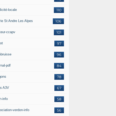
icité-locale
110
rie St Andre Les Alpes
106
teur-ccapv
101
ot
97
bruisse
96
rnal-pdf
84
gons
78
s A3V
67
h-info
58
ociation-verdon-info
56