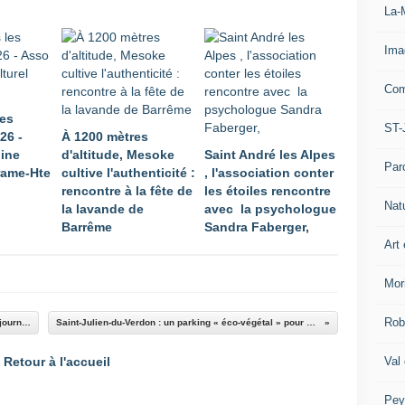
La-
Ima
Com
les
ST-
26 -
À 1200 mètres
ine
d'altitude, Mesoke
Saint André les Alpes
Par
rame-Hte
cultive l'authenticité :
, l'association conter
rencontre à la fête de
les étoiles rencontre
Nat
la lavande de
avec la psychologue
Barrême
Sandra Faberger,
Art 
Mor
Rob
Val d’Allos – Le Seignus fête ses 90 ans : une journée anniversaire historique
Saint-Julien-du-Verdon : un parking « éco-végétal » pour un village tourné vers l’avenir
Val
Retour à l'accueil
Pey