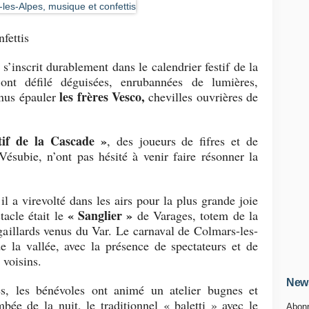
fettis
’inscrit durablement dans le calendrier festif de la
ont défilé déguisées, enrubannées de lumières,
les frères Vesco,
nus épauler
chevilles ouvrières de
tif de la Cascade »
, des joueurs de fifres et de
ésubie, n’ont pas hésité à venir faire résonner la
: il a virevolté dans les airs pour la plus grande joie
« Sanglier »
tacle était le
de Varages, totem de la
 gaillards venus du Var. Le carnaval de Colmars-les-
 la vallée, avec la présence de spectateurs et de
voisins.
News
tes, les bénévoles ont animé un atelier bugnes et
mbée de la nuit, le traditionnel « baletti » avec le
Abonn