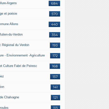
Mure-Argens
684
ge et poésie
570
mune Allons
440
Julien-du-Verdon
354
c Régional du Verdon
193
ure - Environnement -Agriculture
172
et Culture Fabri de Peiresc
168
iez
157
ion
141
 de Chalvagne
121
roules
113