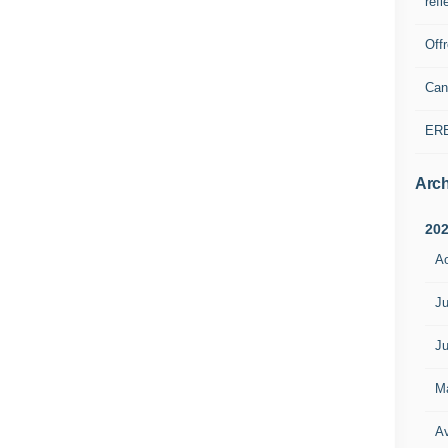
refl
Off
Can
ER
Arch
20
A
Ju
Ju
M
Av