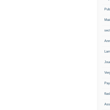
Publ
Mai
sec
Ann
Lam
Jou
Ver
Pay
flas
Ass