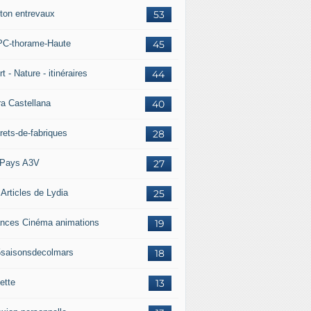
ton entrevaux
53
C-thorame-Haute
45
t - Nature - itinéraires
44
ra Castellana
40
rets-de-fabriques
28
Pays A3V
27
 Articles de Lydia
25
nces Cinéma animations
19
5saisonsdecolmars
18
ette
13