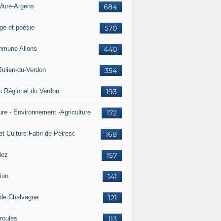
Mure-Argens
684
ge et poésie
570
mune Allons
440
Julien-du-Verdon
354
c Régional du Verdon
193
ure - Environnement -Agriculture
172
et Culture Fabri de Peiresc
168
iez
157
ion
141
 de Chalvagne
121
roules
113