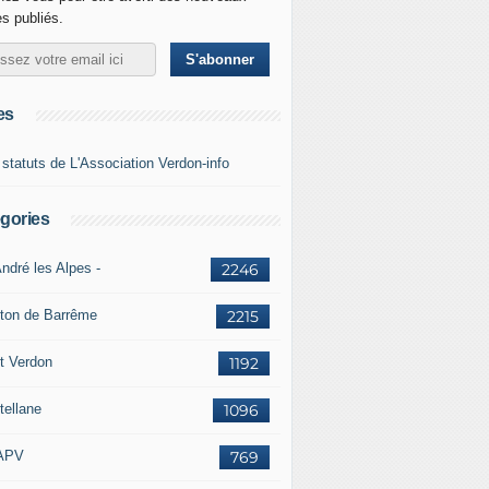
es publiés.
es
 statuts de L'Association Verdon-info
gories
ndré les Alpes -
2246
ton de Barrême
2215
t Verdon
1192
tellane
1096
APV
769