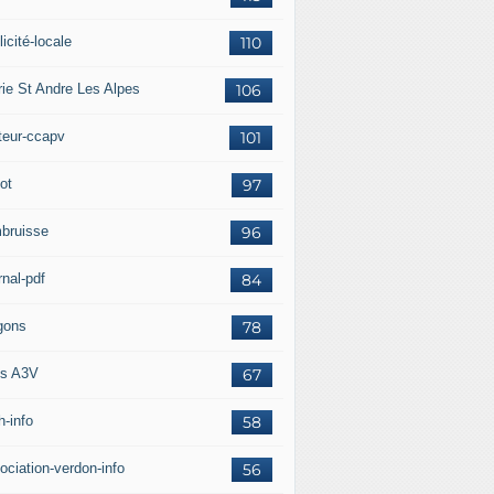
icité-locale
110
rie St Andre Les Alpes
106
teur-ccapv
101
ot
97
bruisse
96
rnal-pdf
84
gons
78
s A3V
67
h-info
58
ociation-verdon-info
56