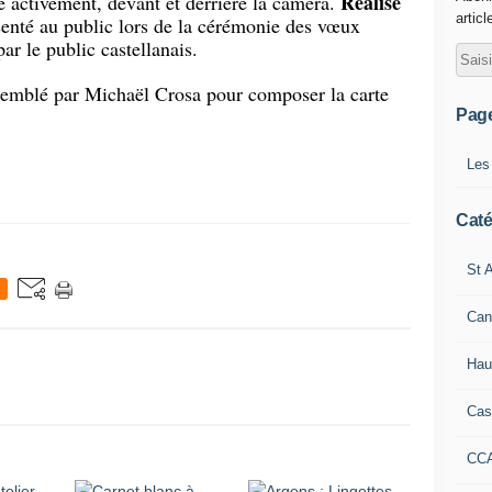
Réalisé
pé activement, devant et derrière la caméra.
articl
senté au public lors de la cérémonie des vœux
ar le public castellanais.
ssemblé par Michaël Crosa pour composer la carte
Pag
Les
Caté
St A
Can
Hau
Cas
CC