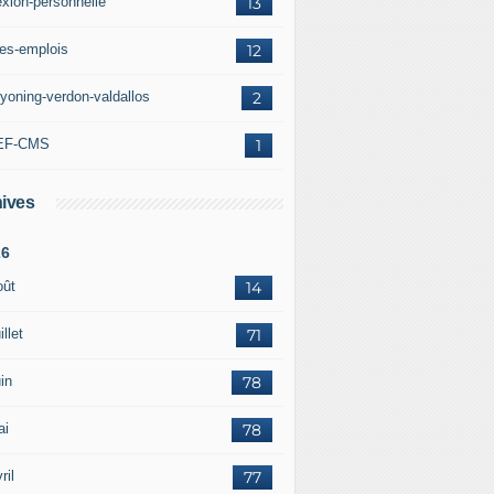
exion-personnelle
13
res-emplois
12
yoning-verdon-valdallos
2
EF-CMS
1
ives
26
oût
14
illet
71
in
78
ai
78
ril
77