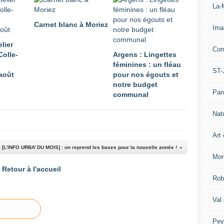
La-
Carnet blanc à Moriez
Ima
lier
Com
Colle-
Argens : Lingettes
féminines : un fléau
ST-
août
pour nos égouts et
notre budget
Par
communal
Nat
Art 
 [L’INFO URBA’ DU MOIS] : on reprend les bases pour la nouvelle année !
Mor
Retour à l'accueil
Rob
Val
Pey