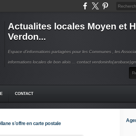
Actualites locales Moyen et 
Verdon...
Espace d'informations partagées pour les Communes , les Associat
informations locales de bon alois ... contact verdoninfo(arobase)g
HE
CONTACT
Age
lane s’offre en carte postale