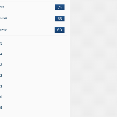
ars
74
vrier
55
nvier
60
25
24
23
22
21
20
19