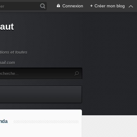
Connexion
+
Créer mon blog
Haut
ions et toutes
mail.com
nda