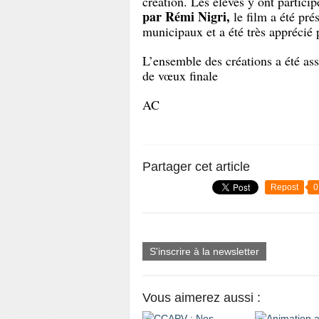
création. Les élèves y ont partici
par Rémi Nigri,
le film a été pré
municipaux et a été très apprécié p
L’ensemble des créations a été a
de vœux finale
AC
Partager cet article
Repost
0
S'inscrire à la newsletter
Vous aimerez aussi :