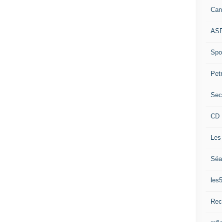
Can
ASP
Spor
Pet
Sec
CD 
Les
Séa
les
Rec