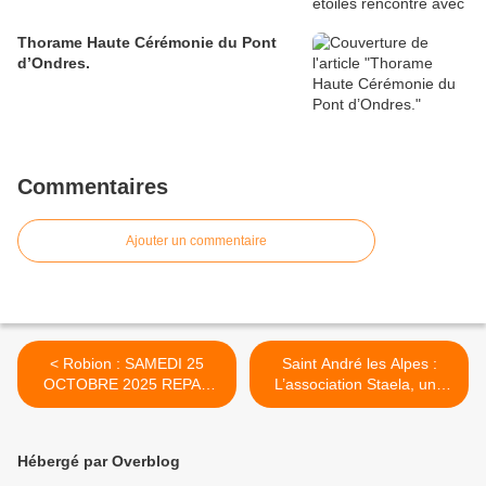
Thorame Haute Cérémonie du Pont
d’Ondres.
Commentaires
Ajouter un commentaire
< Robion : SAMEDI 25
Saint André les Alpes :
OCTOBRE 2025 REPAS
L’association Staela, une
« CHEZ GERARD » A
étoile pour les jeunes
COMPS
sportifs >
Hébergé par Overblog