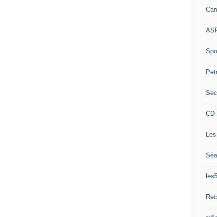
Can
ASP
Spor
Pet
Sec
CD 
Les
Séa
les
Rec