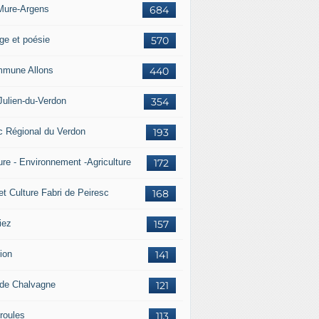
Mure-Argens
684
ge et poésie
570
mune Allons
440
Julien-du-Verdon
354
c Régional du Verdon
193
ure - Environnement -Agriculture
172
et Culture Fabri de Peiresc
168
iez
157
ion
141
 de Chalvagne
121
roules
113