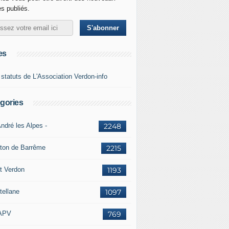
es publiés.
es
 statuts de L'Association Verdon-info
gories
ndré les Alpes -
2248
ton de Barrême
2215
t Verdon
1193
tellane
1097
APV
769