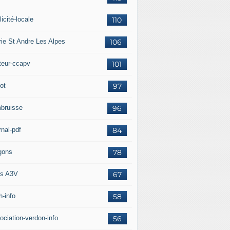
icité-locale
110
rie St Andre Les Alpes
106
teur-ccapv
101
ot
97
bruisse
96
rnal-pdf
84
gons
78
s A3V
67
h-info
58
ociation-verdon-info
56