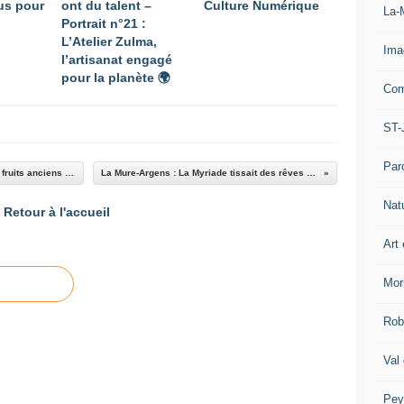
lus pour
ont du talent –
Culture Numérique
La-
Portrait n°21 :
L’Atelier Zulma,
Ima
l’artisanat engagé
pour la planète 🌍
Com
ST-
Par
Demain le Haut Verdon : Quand la passion des fruits anciens se transforme en or liquide
La Mure-Argens : La Myriade tissait des rêves en fils d’or et de coton
Nat
Retour à l'accueil
Art 
Mor
Rob
Val
Pey