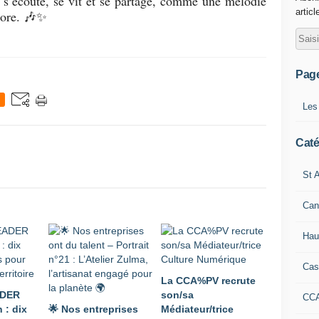
le s’écoute, se vit et se partage, comme une mélodie
articl
core. 🎶✨
Pag
Les
Caté
St A
Can
Hau
Cas
La CCA%PV recrute
ADER
son/sa
CC
 : dix
🌟 Nos entreprises
Médiateur/trice