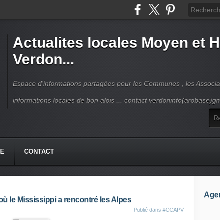
Actualites locales Moyen et 
Verdon...
Espace d'informations partagées pour les Communes , les Associat
informations locales de bon alois ... contact verdoninfo(arobase)g
HE
CONTACT
Age
où le Mississippi a rencontré les Alpes
Publié dans
#CCAPV