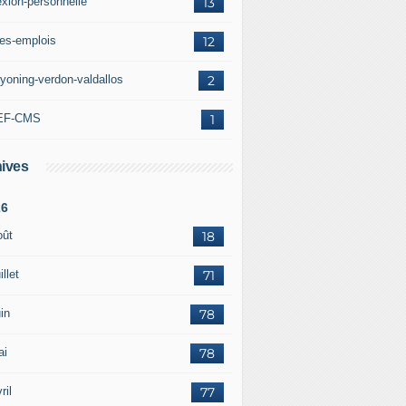
exion-personnelle
13
res-emplois
12
yoning-verdon-valdallos
2
EF-CMS
1
ives
26
oût
18
illet
71
in
78
ai
78
ril
77