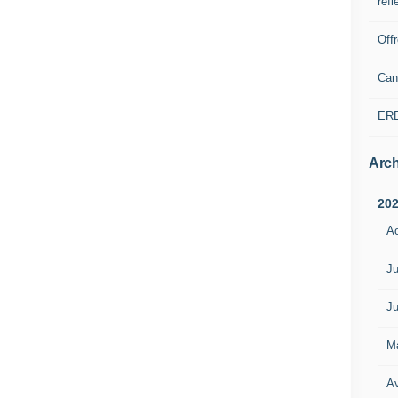
refl
Off
Can
ER
Arch
20
A
Ju
Ju
M
Av