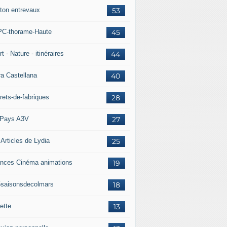
ton entrevaux
53
C-thorame-Haute
45
t - Nature - itinéraires
44
ra Castellana
40
rets-de-fabriques
28
Pays A3V
27
 Articles de Lydia
25
nces Cinéma animations
19
5saisonsdecolmars
18
ette
13