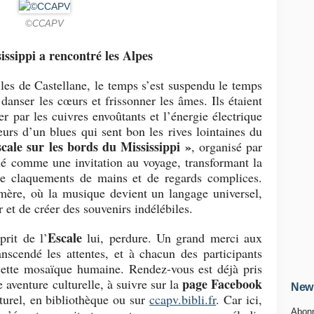
©CCAPV
issippi a rencontré les Alpes
iles de Castellane, le temps s’est suspendu le temps
danser les cœurs et frissonner les âmes. Ils étaient
er par les cuivres envoûtants et l’énergie électrique
urs d’un blues qui sent bon les rives lointaines du
cale sur les bords du Mississippi »
, organisé par
né comme une invitation au voyage, transformant la
 de claquements de mains et de regards complices.
émère, où la musique devient un langage universel,
et de créer des souvenirs indélébiles.
Escale
prit de l’
lui, perdure. Un grand merci aux
anscendé les attentes, et à chacun des participants
cette mosaïque humaine. Rendez-vous est déjà pris
page Facebook
 aventure culturelle, à suivre sur la
News
turel, en bibliothèque ou sur
ccapv.bibli.fr
. Car ici,
Abonn