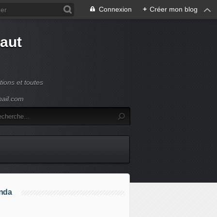
Connexion
+
Créer mon blog
Haut
ions et toutes
mail.com
nda