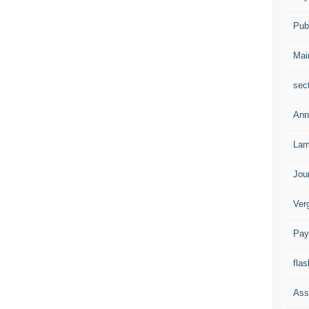
Publ
Mai
sec
Ann
Lam
Jou
Ver
Pay
flas
Ass