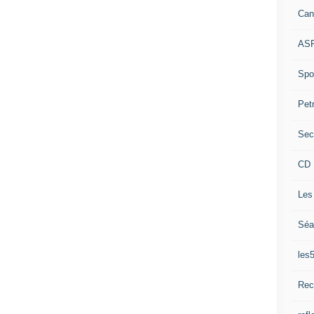
Can
ASP
Spor
Pet
Sec
CD 
Les
Séa
les
Rec