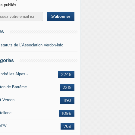
es publiés.
es
 statuts de L'Association Verdon-info
gories
ndré les Alpes -
2246
ton de Barrême
2215
t Verdon
1193
tellane
1096
APV
769