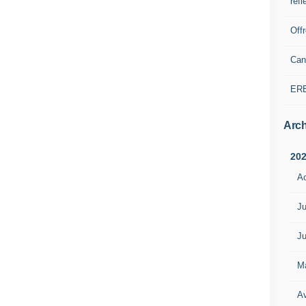
refl
Off
Can
ER
Arch
20
A
Ju
Ju
M
Av