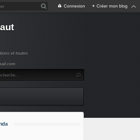
Connexion
+
Créer mon blog
Haut
ions et toutes
mail.com
nda