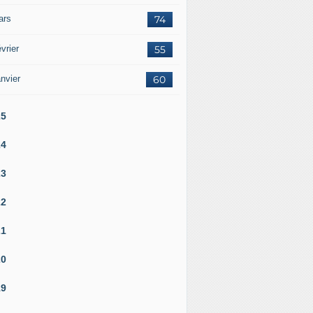
ars
74
vrier
55
nvier
60
25
24
23
22
21
20
19