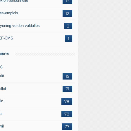
exion-personnelle
13
res-emplois
12
yoning-verdon-valdallos
2
EF-CMS
1
ives
26
oût
15
illet
71
in
78
ai
78
ril
77