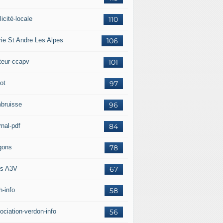
icité-locale
110
rie St Andre Les Alpes
106
teur-ccapv
101
ot
97
bruisse
96
rnal-pdf
84
gons
78
s A3V
67
h-info
58
ociation-verdon-info
56