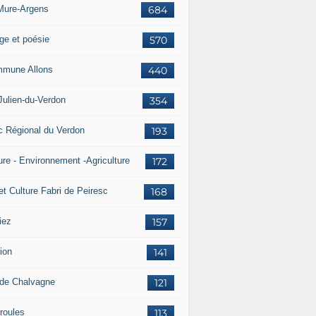
Mure-Argens
684
ge et poésie
570
mune Allons
440
Julien-du-Verdon
354
c Régional du Verdon
193
ure - Environnement -Agriculture
172
et Culture Fabri de Peiresc
168
iez
157
ion
141
 de Chalvagne
121
roules
113