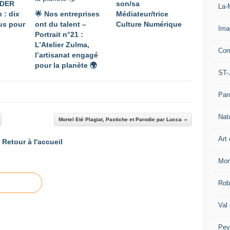
ADER
son/sa
La-
 : dix
🌟 Nos entreprises
Médiateur/trice
lus pour
ont du talent –
Culture Numérique
Ima
Portrait n°21 :
L’Atelier Zulma,
Com
l’artisanat engagé
pour la planète 🌍
ST-
Par
Nat
Mortel Eté Plagiat, Pastiche et Parodie par Lucca
Art 
Retour à l'accueil
Mor
Rob
Val
Pey