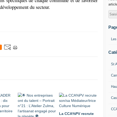
ns spécifiques de chaque commune et de favoriser 
articl
 développement du secteur.
Pag
Les
Caté
St A
Can
Hau
Cas
CC
La CCA%PV recrute