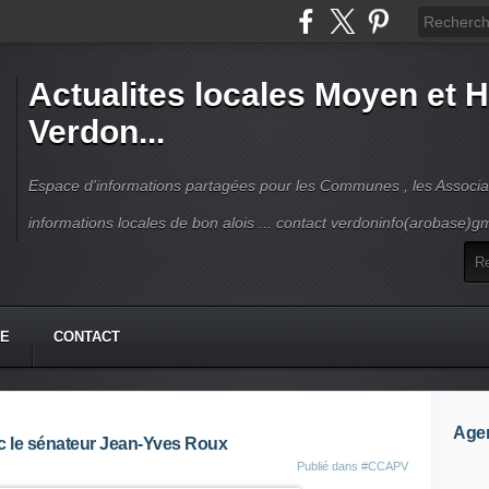
Actualites locales Moyen et 
Verdon...
Espace d'informations partagées pour les Communes , les Associat
informations locales de bon alois ... contact verdoninfo(arobase)g
HE
CONTACT
Age
c le sénateur Jean-Yves Roux
Publié dans
#CCAPV