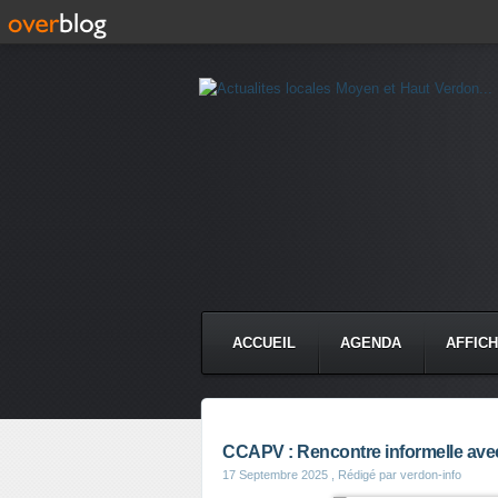
ACCUEIL
AGENDA
AFFIC
CCAPV : Rencontre informelle ave
17 Septembre 2025
, Rédigé par verdon-info