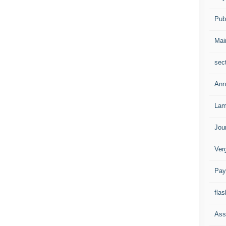
Publ
Mai
sec
Ann
Lam
Jou
Ver
Pay
flas
Ass