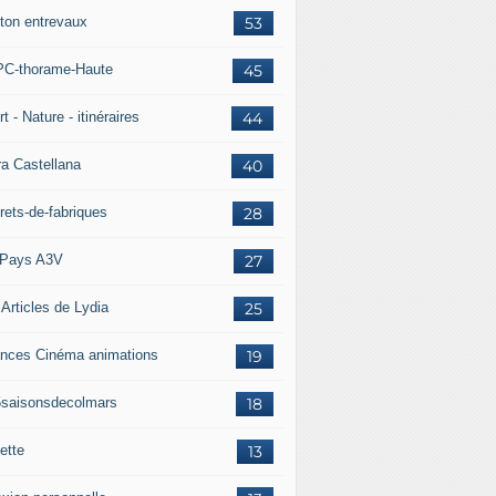
ton entrevaux
53
C-thorame-Haute
45
t - Nature - itinéraires
44
ra Castellana
40
rets-de-fabriques
28
Pays A3V
27
 Articles de Lydia
25
nces Cinéma animations
19
5saisonsdecolmars
18
ette
13