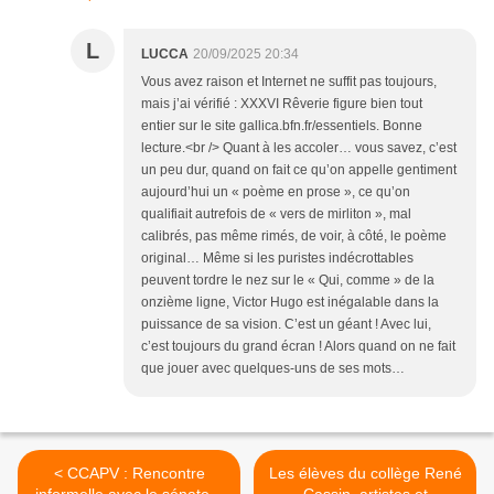
L
LUCCA
20/09/2025 20:34
Vous avez raison et Internet ne suffit pas toujours,
mais j’ai vérifié : XXXVI Rêverie figure bien tout
entier sur le site gallica.bfn.fr/essentiels. Bonne
lecture.<br /> Quant à les accoler… vous savez, c’est
un peu dur, quand on fait ce qu’on appelle gentiment
aujourd’hui un « poème en prose », ce qu’on
qualifiait autrefois de « vers de mirliton », mal
calibrés, pas même rimés, de voir, à côté, le poème
original… Même si les puristes indécrottables
peuvent tordre le nez sur le « Qui, comme » de la
onzième ligne, Victor Hugo est inégalable dans la
puissance de sa vision. C’est un géant ! Avec lui,
c’est toujours du grand écran ! Alors quand on ne fait
que jouer avec quelques-uns de ses mots…
< CCAPV : Rencontre
Les élèves du collège René