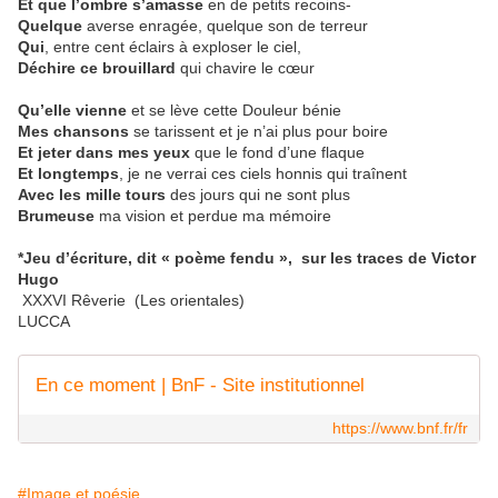
Et que l’ombre s’amasse
en de petits recoins-
Quelque
averse enragée, quelque son de terreur
Qui
, entre cent éclairs à exploser le ciel,
Déchire ce brouillard
qui chavire le cœur
Qu’elle vienne
et se lève cette Douleur bénie
Mes chansons
se tarissent et je n’ai plus pour boire
Et jeter dans mes yeux
que le fond d’une flaque
Et longtemps
, je ne verrai ces ciels honnis qui traînent
Avec les mille tours
des jours qui ne sont plus
Brumeuse
ma vision et perdue ma mémoire
*Jeu d’écriture, dit « poème fendu »,
sur les traces de Victor
Hugo
XXXVI Rêverie
(Les orientales)
LUCCA
En ce moment | BnF - Site institutionnel
https://www.bnf.fr/fr
#Image et poésie