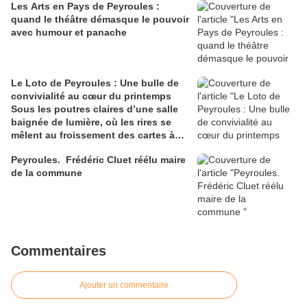
Les Arts en Pays de Peyroules :
quand le théâtre démasque le pouvoir
avec humour et panache
Le Loto de Peyroules : Une bulle de
convivialité au cœur du printemps
Sous les poutres claires d’une salle
baignée de lumière, où les rires se
mêlent au froissement des cartes à
gratter, le Loto de Printemps de
Peyroules. Frédéric Cluet réélu maire
l’association Sport Culture Patrimoine
de la commune
a une nouvelle fois transformé
Peyroules en un théâtre de rêves
partagés. Entre les tables alignées
comme des sillons d’espoir et les
regards brillan
Commentaires
Ajouter un commentaire