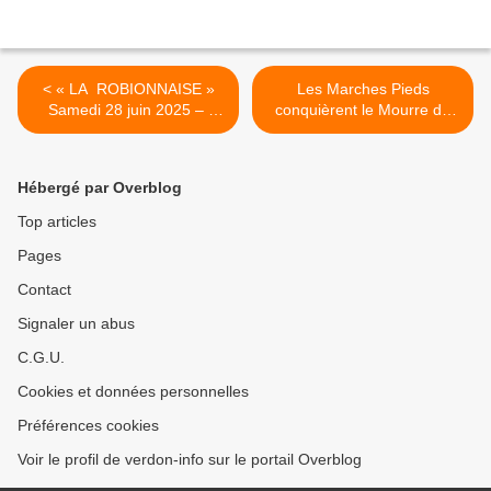
< « LA ROBIONNAISE »
Les Marches Pieds
Samedi 28 juin 2025 –
conquièrent le Mourre de
Chantier du bassin de Petit
Chanier : une journée
Robion
mémorable à Blieux >
Hébergé par Overblog
Top articles
Pages
Contact
Signaler un abus
C.G.U.
Cookies et données personnelles
Préférences cookies
Voir le profil de verdon-info sur le portail Overblog