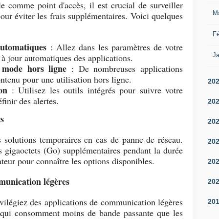
e comme point d'accès, il est crucial de surveiller
M
r éviter les frais supplémentaires. Voici quelques
Fé
automatiques
: Allez dans les paramètres de votre
Ja
s à jour automatiques des applications.
n mode hors ligne
: De nombreuses applications
ntenu pour une utilisation hors ligne.
20
on
: Utilisez les outils intégrés pour suivre votre
inir des alertes.
20
rs
20
s solutions temporaires en cas de panne de réseau.
20
es gigaoctets (Go) supplémentaires pendant la durée
teur pour connaître les options disponibles.
20
mmunication légères
20
vilégiez des applications de communication légères
20
ui consomment moins de bande passante que les