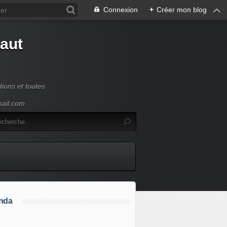
Connexion
+
Créer mon blog
Haut
ions et toutes
mail.com
nda