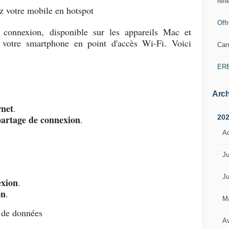
refl
z votre mobile en hotspot
Off
 connexion, disponible sur les appareils Mac et
 votre smartphone en point d'accès Wi-Fi. Voici
Can
ER
Arch
rnet
.
20
 partage de connexion
.
A
Ju
Ju
exion
.
on
.
M
 de données
Av