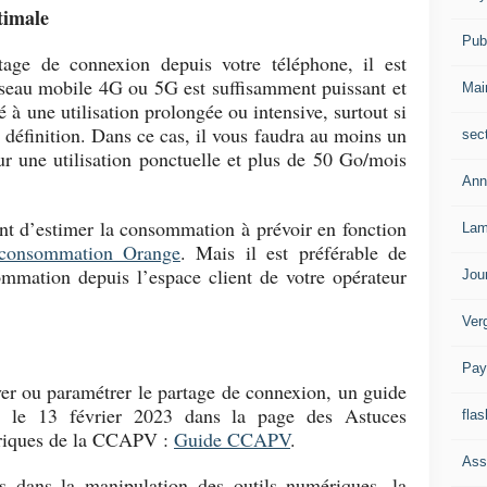
timale
Publ
tage de connexion depuis votre téléphone, il est
réseau mobile 4G ou 5G est suffisamment puissant et
Mai
té à une utilisation prolongée ou intensive, surtout si
 définition. Dans ce cas, il vous faudra au moins un
sec
r une utilisation ponctuelle et plus de 50 Go/mois
.
Ann
nt d’estimer la consommation à prévoir en fonction
Lam
 consommation Orange
. Mais il est préférable de
ommation depuis l’espace client de votre opérateur
Jou
Ver
Pay
iver ou paramétrer le partage de connexion, un guide
ié le 13 février 2023 dans la page des Astuces
flas
ériques de la CCAPV :
Guide CCAPV
.
Ass
és dans la manipulation des outils numériques, la