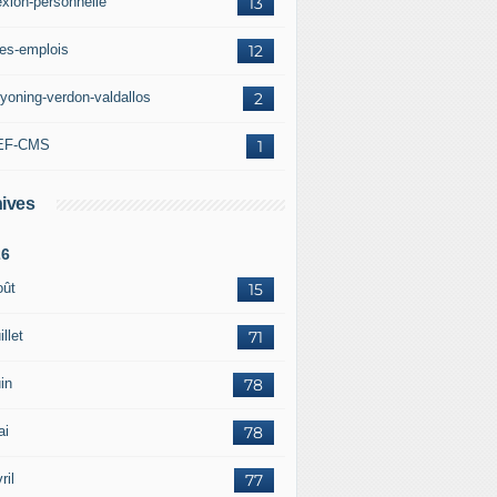
exion-personnelle
13
res-emplois
12
yoning-verdon-valdallos
2
EF-CMS
1
ives
26
oût
15
illet
71
in
78
ai
78
ril
77