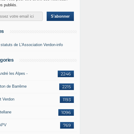
es publiés.
es
 statuts de L'Association Verdon-info
gories
ndré les Alpes -
2246
ton de Barrême
2215
t Verdon
1193
tellane
1096
APV
769