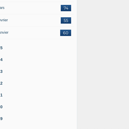
ars
74
vrier
55
nvier
60
25
24
23
22
21
20
19