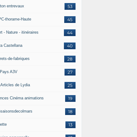
ton entrevaux
53
C-thorame-Haute
45
t - Nature - itinéraires
44
ra Castellana
40
rets-de-fabriques
28
Pays A3V
27
 Articles de Lydia
25
nces Cinéma animations
19
5saisonsdecolmars
18
ette
13