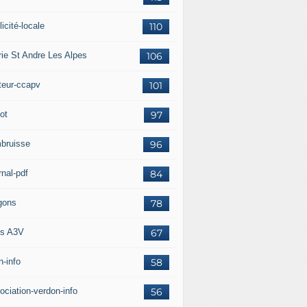
icité-locale
110
rie St Andre Les Alpes
106
teur-ccapv
101
ot
97
bruisse
96
rnal-pdf
84
gons
78
s A3V
67
h-info
58
ociation-verdon-info
56