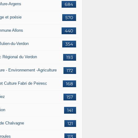
Mure-Argens
684
ge et poésie
570
mune Allons
440
Julien-du-Verdon
354
c Régional du Verdon
193
ure - Environnement -Agriculture
172
et Culture Fabri de Peiresc
168
iez
157
ion
141
 de Chalvagne
121
roules
113