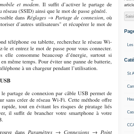
 mobile et modem
. Il suffit d’activer le partage de
articl
u réseau (SSID) ainsi que le mot de passe généré.
essible dans
Réglages → Partage de connexion
, où
toriser d’autres utilisateurs" et récupérer le mot de
Pag
cond téléphone ou tablette, recherchez le réseau Wi-
Les
ez-le et entrez le mot de passe pour vous connecter.
is elle consomme beaucoup d’énergie, surtout si
Caté
s en même temps. Pour éviter une panne de batterie,
éléphone à un chargeur pendant l’utilisation.
St A
e USB
Can
e, le partage de connexion par câble USB permet de
teur sans créer de réseau Wi-Fi. Cette méthode offre
Hau
rapide, tout en évitant les risques de piratage liés
ver, il suffit de brancher votre smartphone à votre
Cas
B.
CC
trouve dans
Paramètres → Connexions → Point