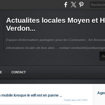
Actualites locales Moyen et 
Verdon...
Espace d'informations partagées pour les Communes , les Associat
informations locales de bon alois ... contact verdoninfo(arobase)g
HE
CONTACT
Age
mobile lorsque le wifi est en panne ...
Publié dans
#CCAPV