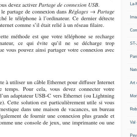
vous devez activer
Partage de connexion USB
.
La-
er le partage de connexion dans
Réglages → Partage
hé le téléphone à l’ordinateur. Ce dernier détecte
Ima
ernet comme s’il était relié à un réseau filaire.
Com
ette méthode est que votre téléphone se recharge
nateur, ce qui évite qu’il ne se décharge trop
ST-
ue vous pouvez ainsi partager votre connexion avec
Par
Nat
te à utiliser un câble Ethernet pour diffuser Internet
Art 
e temps. Pour cela, vous devez connecter votre
 d’un adaptateur USB-C vers Ethernet (ou Lightning
Mor
). Cette solution est particulièrement utile si vous
omestique dans une maison de vacances, un bureau
Rob
également de fournir une connexion plus grande et
s comme une console de jeux, une imprimante ou une
Val
Pey