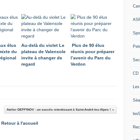
Can
ASP
Spor
ux élus
Au-delà du violet Le
Plus de 90 élus
Pet
mixte du
plateau de Valensole
réunis pour préparer
régional
invite à changer de
l’avenir du Parc du
Sec
regard
Verdon
CD 
Les
Séa
Atelier DEFF'INOV : un succès retentissant à Saint-André-les-Alpes !
les
Retour à l'accueil
Rec