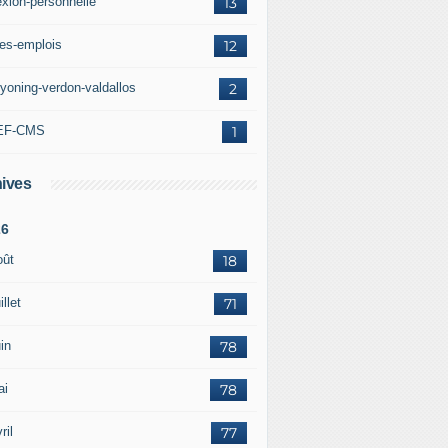
exion-personnelle
13
res-emplois
12
yoning-verdon-valdallos
2
EF-CMS
1
ives
26
oût
18
illet
71
in
78
ai
78
ril
77