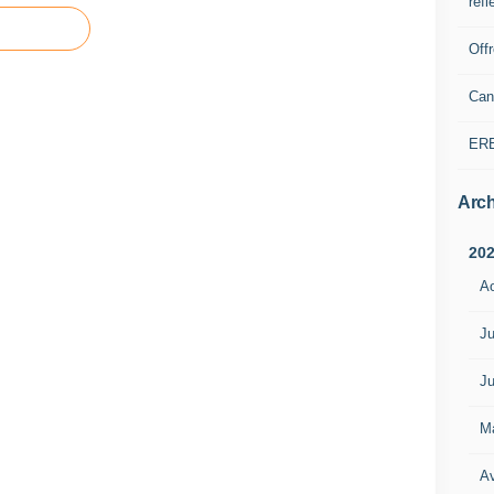
refl
Off
Can
ER
Arch
20
A
Ju
Ju
M
Av