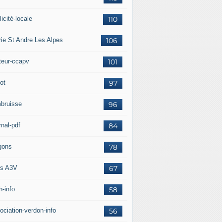
icité-locale
110
rie St Andre Les Alpes
106
teur-ccapv
101
ot
97
bruisse
96
rnal-pdf
84
gons
78
s A3V
67
h-info
58
ociation-verdon-info
56