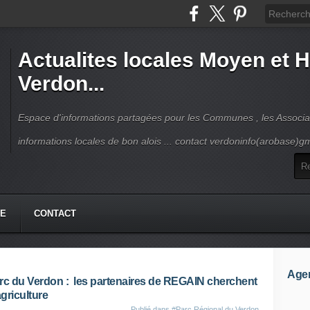
Actualites locales Moyen et 
Verdon...
Espace d'informations partagées pour les Communes , les Associat
informations locales de bon alois ... contact verdoninfo(arobase)g
HE
CONTACT
Age
rc du Verdon : les partenaires de REGAIN cherchent
agriculture
Publié dans
#Parc Régional du Verdon