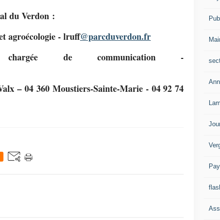
al du Verdon :
Publ
 agroécologie - lruff
@parcduverdon.fr
Mai
, chargée de communication -
sec
Ann
alx – 04 360 Moustiers-Sainte-Marie - 04 92 74
Lam
Jou
Ver
Pay
flas
Ass