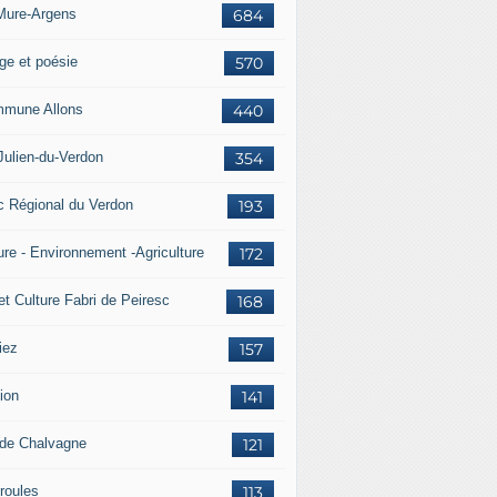
Mure-Argens
684
ge et poésie
570
mune Allons
440
Julien-du-Verdon
354
c Régional du Verdon
193
ure - Environnement -Agriculture
172
et Culture Fabri de Peiresc
168
iez
157
ion
141
 de Chalvagne
121
roules
113