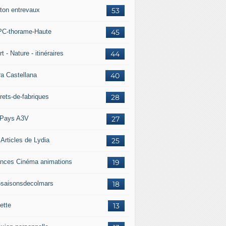
ton entrevaux
53
C-thorame-Haute
45
t - Nature - itinéraires
44
ra Castellana
40
rets-de-fabriques
28
Pays A3V
27
 Articles de Lydia
25
nces Cinéma animations
19
5saisonsdecolmars
18
ette
13