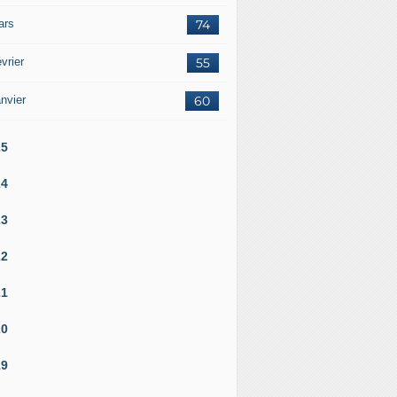
ars
74
vrier
55
nvier
60
25
24
23
22
21
20
19