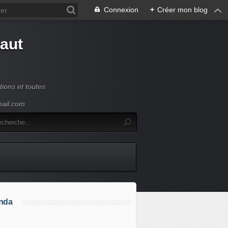
Connexion
+
Créer mon blog
Haut
ions et toutes
mail.com
nda