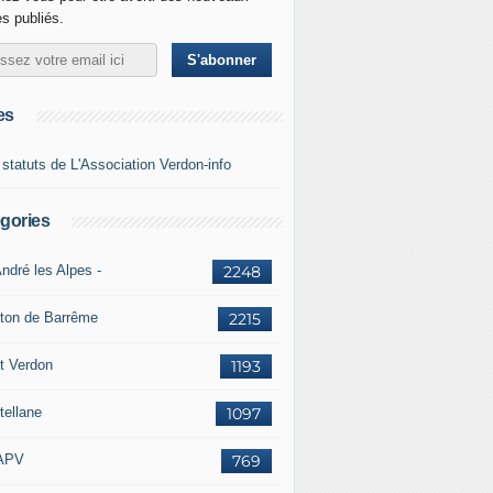
es publiés.
es
 statuts de L'Association Verdon-info
gories
ndré les Alpes -
2248
ton de Barrême
2215
t Verdon
1193
tellane
1097
APV
769