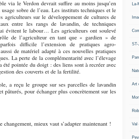
ble via le Verdon devrait suffire au moins jusqu’en
La-
usage sobre de l’eau. Les instituts techniques et le
es agriculteurs sur le développement de cultures de
Ima
taux entre les rangs de lavandin, de techniques
qui évitent le labour… Les agriculteurs ont soulevé
Com
rôle de l’agriculteur en tant que « gardien » de
arfois difficile l’extension de pratiques agro-
ST-
aussi de matériel adapté à ces nouvelles pratiques
iques. La perte de la complémentarité avec l’élevage
Par
a été pointée du doigt : des liens sont à recréer avec
stion des couverts et de la fertilité.
Nat
le, a reçu le groupe sur ses parcelles de lavandin
Art 
 et pâturés, pour échanger plus concrètement sur les
Mor
Rob
le changement, mieux vaut s’adapter maintenant !
Val
Pey