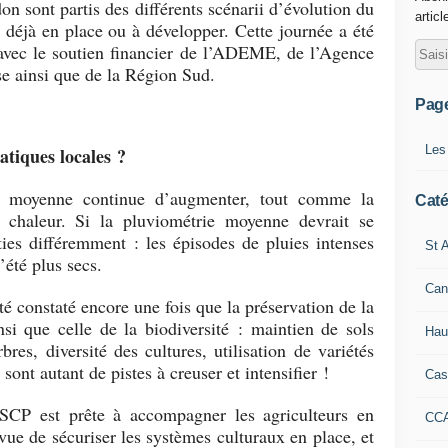
on sont partis des différents scénarii d’évolution du
articl
s déjà en place ou à développer. Cette journée a été
avec le soutien financier de l’ADEME, de l’Agence
e ainsi que de la Région Sud.
Pag
Les
matiques locales ?
re moyenne continue d’augmenter, tout comme la
Caté
 chaleur. Si la pluviométrie moyenne devrait se
rties différemment : les épisodes de pluies intenses
St A
’été plus secs.
Can
été constaté encore une fois que la préservation de la
insi que celle de la biodiversité : maintien de sols
Hau
bres, diversité des cultures, utilisation de variétés
sont autant de pistes à creuser et intensifier !
Cas
 SCP est prête à accompagner les agriculteurs en
CC
 vue de sécuriser les systèmes culturaux en place, et