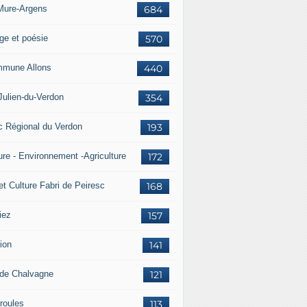
Mure-Argens
684
ge et poésie
570
mune Allons
440
Julien-du-Verdon
354
c Régional du Verdon
193
ure - Environnement -Agriculture
172
et Culture Fabri de Peiresc
168
iez
157
ion
141
 de Chalvagne
121
roules
113