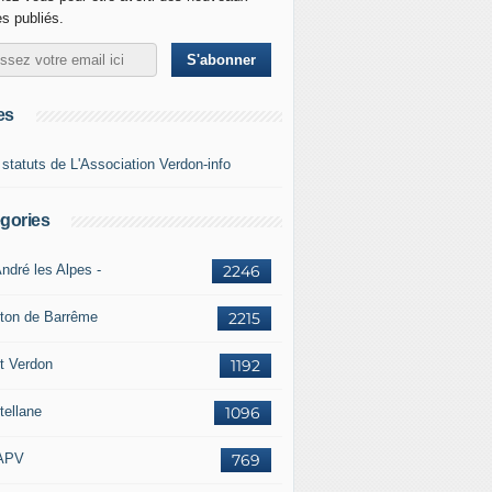
es publiés.
es
 statuts de L'Association Verdon-info
gories
ndré les Alpes -
2246
ton de Barrême
2215
t Verdon
1192
tellane
1096
APV
769