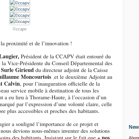
©ccapv
la proximité et de l’innovation !
Laugier,
Président de la CCAPV était entouré du
 la Vice-Présidente du Conseil Départemental des
 Surle Girieud
du directeur adjoint de la Caisse
illaume Moncourtois
et le deuxième Adjoint au
,
t Calvin
, pour l’inauguration officielle de la
veau service mobile à destination de tous les
ent a eu lieu à Thorame-Haute, à l’occasion d’un
arqué par l’expression d’une volonté claire, celle
ore plus accessibles et proches des habitants.
gier a souligné l’importance de ce projet et
News
e nous devions nous-mêmes inventer des solutions
« nos
soins des habitants. Insistant sur le fait que
Abonn