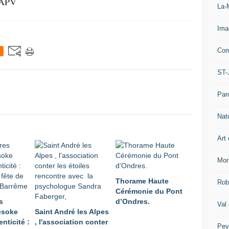
CCAPV
La-
Ima
Com
ST-
Par
Nat
Art 
Mor
Thorame Haute
Rob
Cérémonie du Pont
s
d’Ondres.
Val
Mesoke
Saint André les Alpes
enticité :
, l'association conter
Pey