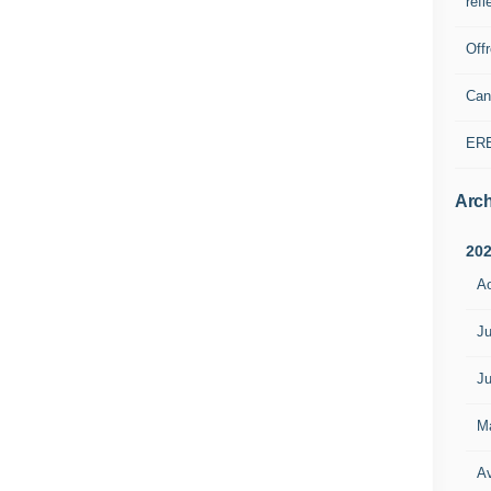
refl
Off
Can
ER
Arch
20
A
Ju
Ju
M
Av