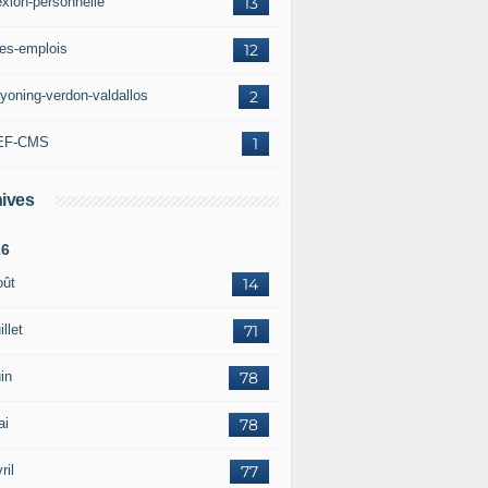
exion-personnelle
13
res-emplois
12
yoning-verdon-valdallos
2
EF-CMS
1
ives
26
oût
14
illet
71
in
78
ai
78
ril
77