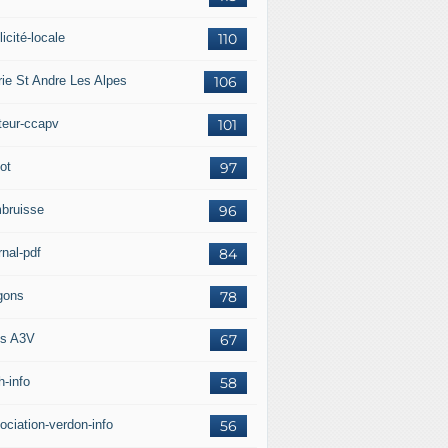
icité-locale
110
rie St Andre Les Alpes
106
teur-ccapv
101
ot
97
bruisse
96
rnal-pdf
84
gons
78
s A3V
67
h-info
58
ociation-verdon-info
56