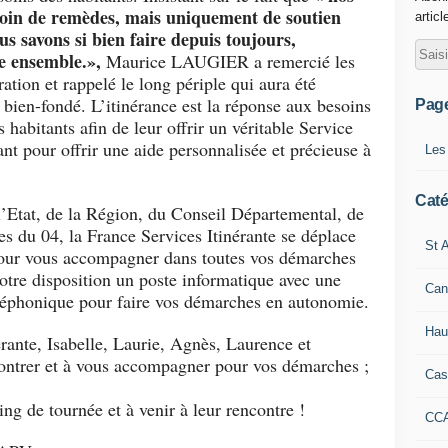
oin de remèdes, mais uniquement de soutien
articl
s savons si bien faire depuis toujours,
re ensemble.»,
Maurice LAUGIER a remercié les
ration et rappelé le long périple qui aura été
bien-fondé. L’itinérance est la réponse aux besoins
Pag
es habitants afin de leur offrir un véritable Service
t pour offrir une aide personnalisée et précieuse à
Les
Caté
’Etat, de la Région, du Conseil Départemental, de
es du 04, la France Services Itinérante se déplace
St A
our vous accompagner dans toutes vos démarches
votre disposition un poste informatique avec une
Can
éléphonique pour faire vos démarches en autonomie.
Hau
rante, Isabelle, Laurie, Agnès, Laurence et
ontrer et à vous accompagner pour vos démarches ;
Cas
ing de tournée et à venir à leur rencontre !
CC