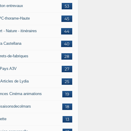
ton entrevaux
53
C-thorame-Haute
45
t - Nature - itinéraires
44
ra Castellana
40
rets-de-fabriques
28
Pays A3V
27
 Articles de Lydia
25
nces Cinéma animations
19
5saisonsdecolmars
18
ette
13