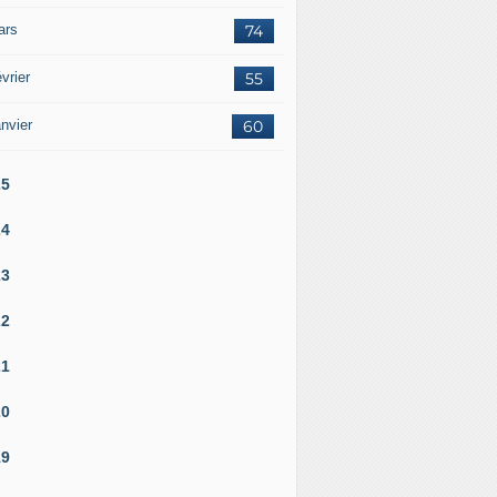
ars
74
vrier
55
nvier
60
25
24
23
22
21
20
19