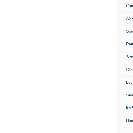
Can
ASP
Spor
Pet
Sec
CD 
Les
Séa
les
Rec