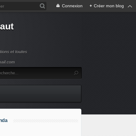
Connexion
+
Créer mon blog
Haut
ions et toutes
mail.com
nda