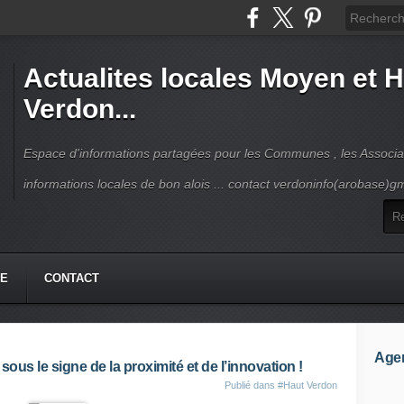
Actualites locales Moyen et 
Verdon...
Espace d'informations partagées pour les Communes , les Associat
informations locales de bon alois ... contact verdoninfo(arobase)g
HE
CONTACT
Age
us le signe de la proximité et de l’innovation !
Publié dans
#Haut Verdon