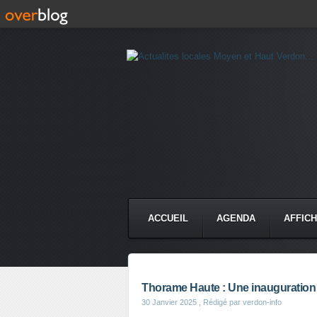
ACCUEIL
AGENDA
AFFIC
Thorame Haute : Une inauguration so
30 Janvier 2025
, Rédigé par verdon-info