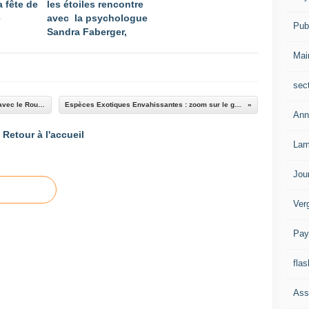
a fête de
les étoiles rencontre
e
avec la psychologue
Publ
Sandra Faberger,
Mai
sec
Saint André les Alpes : Après midi conviviale avec le Roudoulet de Chamatte
Espèces Exotiques Envahissantes : zoom sur le gobie à tache noire
Ann
Retour à l'accueil
Lam
Jou
Ver
Pay
flas
Ass