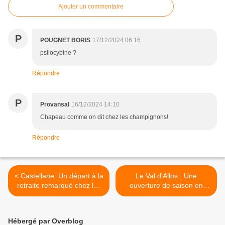
Ajouter un commentaire
P
POUGNET BORIS
17/12/2024 06:16
psilocybine ?
Répondre
P
Provansal
16/12/2024 14:10
Chapeau comme on dit chez les champignons!
Répondre
< Castellane Un départ à la
Le Val d'Allos : Une
retraite remarqué chez les
ouverture de saison en
sapeurs-pompiers
grande pompe avec Kendji
Girac le 14 décembre. >
Hébergé par Overblog