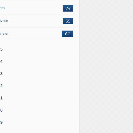
ars
74
vrier
55
nvier
60
25
24
23
22
21
20
19