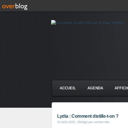
ACCUEIL
AGENDA
AFFIC
Lydia : Comment distille-t-on ?
31 Août 2023
, Rédigé par verdon-info