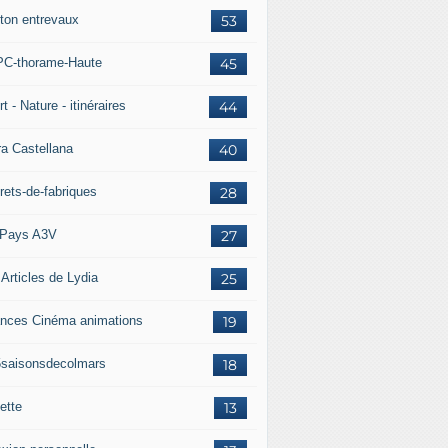
ton entrevaux
53
C-thorame-Haute
45
t - Nature - itinéraires
44
ra Castellana
40
rets-de-fabriques
28
Pays A3V
27
 Articles de Lydia
25
nces Cinéma animations
19
5saisonsdecolmars
18
ette
13