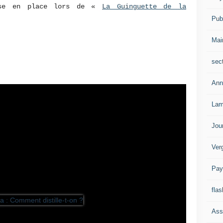
mise en place lors de «
La Guinguette de la
Publ
Mai
sec
Ann
Lam
Jou
Ver
Pay
flas
Ass