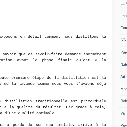
La-
Ima
Com
exposons en détail comment nous distillons la
ST-
Par
 savoir que ce savoir-faire demande énormément
aration avant la phase finale qu’est « la
Nat
Art 
oute première étape de la distillation est la
e de la lavande comme nous vous l’avions déjà
Mor
Rob
 distillation traditionnelle est primordiale
nt à la qualité du résultat. Car grâce à cela,
a d’une qualité optimale.
Val
qui a perdu de son eau inutile, arrive à la
Pey