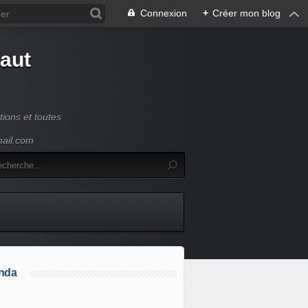
Connexion
+
Créer mon blog
Haut
ions et toutes
mail.com
nda