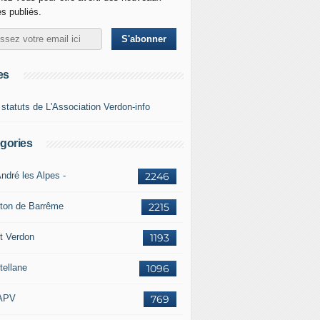
es publiés.
es
 statuts de L'Association Verdon-info
gories
ndré les Alpes -
2246
ton de Barrême
2215
t Verdon
1193
tellane
1096
APV
769