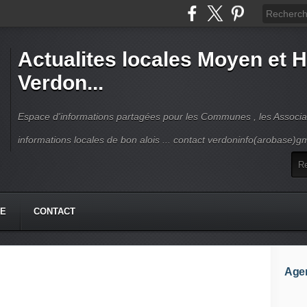
Actualites locales Moyen et 
Verdon...
Espace d'informations partagées pour les Communes , les Associat
informations locales de bon alois ... contact verdoninfo(arobase)g
HE
CONTACT
Age