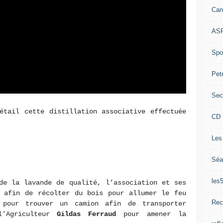
Can
ASP
Spor
Pet
Sec
étail cette distillation associative effectuée
CD 
Les
Séa
les
de la lavande de qualité, l’association et ses
s afin de récolter du bois pour allumer le feu
Rec
 pour trouver un camion afin de transporter
l’Agriculteur
Gildas Ferraud
pour amener la