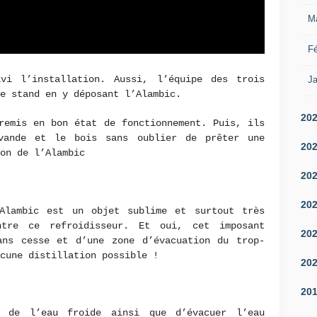
M
Fé
vi l’installation. Aussi, l’équipe des trois
Ja
e stand en y déposant l’Alambic.
20
remis en bon état de fonctionnement. Puis, ils
vande et le bois sans oublier de prêter une
20
on de l’Alambic
20
20
Alambic est un objet sublime et surtout très
ntre ce refroidisseur. Et oui, cet imposant
20
ans cesse et d’une zone d’évacuation du trop-
cune distillation possible !
20
20
s de l’eau froide ainsi que d’évacuer l’eau