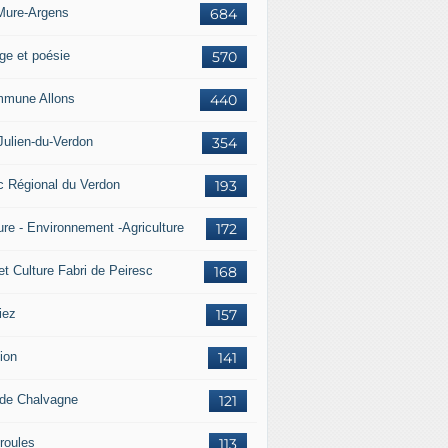
Mure-Argens
684
ge et poésie
570
mune Allons
440
Julien-du-Verdon
354
c Régional du Verdon
193
ure - Environnement -Agriculture
172
et Culture Fabri de Peiresc
168
iez
157
ion
141
 de Chalvagne
121
roules
113