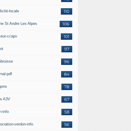
icité-locale
110
rie St Andre Les Alpes
106
teur-ccapv
101
ot
97
bruisse
96
rnal-pdf
84
gons
78
s A3V
67
h-info
58
ociation-verdon-info
56