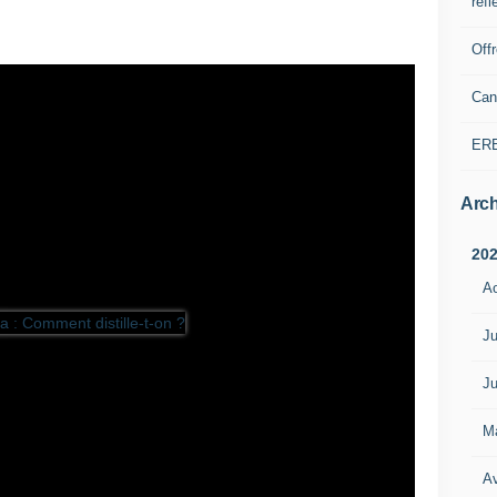
refl
Off
Can
ER
Arch
20
A
Ju
Ju
M
Av