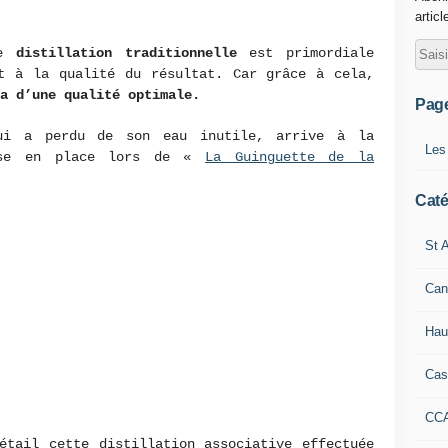
articl
ne
distillation traditionnelle
est primordiale
nt à la qualité du résultat. Car grâce à cela,
a d’une qualité optimale.
Pag
qui a perdu de son eau inutile, arrive à la
Les
mise en place lors de «
La Guinguette de la
Caté
St A
Can
Hau
Cas
CC
étail cette distillation associative effectuée