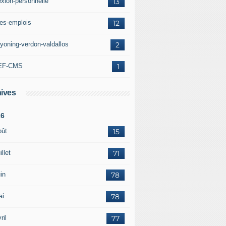
exion-personnelle
13
res-emplois
12
yoning-verdon-valdallos
2
EF-CMS
1
ives
26
oût
15
illet
71
in
78
ai
78
ril
77