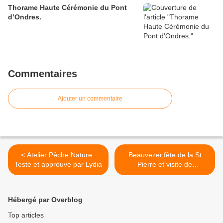
Thorame Haute Cérémonie du Pont
d’Ondres.
Commentaires
Ajouter un commentaire
< Atelier Pêche Nature :
Beauvezer,fête de la St
Testé et approuvé par Lydia
Pierre et visite de
Monseigneur Gobilliard
Évêque du diocèse de
Digne les Bains, Riez,
Hébergé par Overblog
Sisteron. >
Top articles