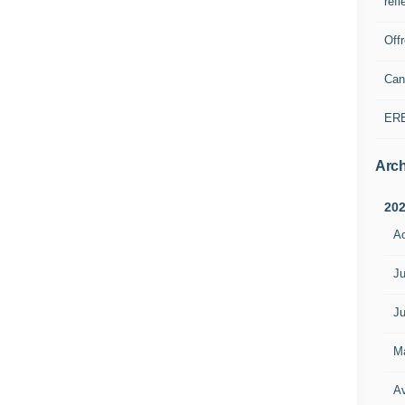
refl
Off
Can
ER
Arch
20
A
Ju
Ju
M
Av