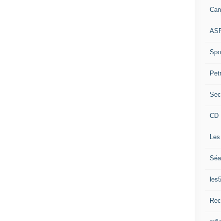
Can
ASP
Spor
Pet
Sec
CD 
Les
Séa
les
Rec