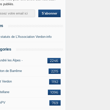
es publiés.
es
 statuts de L'Association Verdon-info
gories
ndré les Alpes -
2246
ton de Barrême
2215
t Verdon
1192
tellane
1096
APV
769