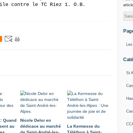
ile contre le TC Riez 1. O.B.
articl
Pag
Les
Caté
St A
Can
Hau
Cas
 : Quand
Nicole Delor en
CC
sent au
dédicace au marché
La Kermesse du
pes
de Saint-André-les-
Téléthon à Saint-