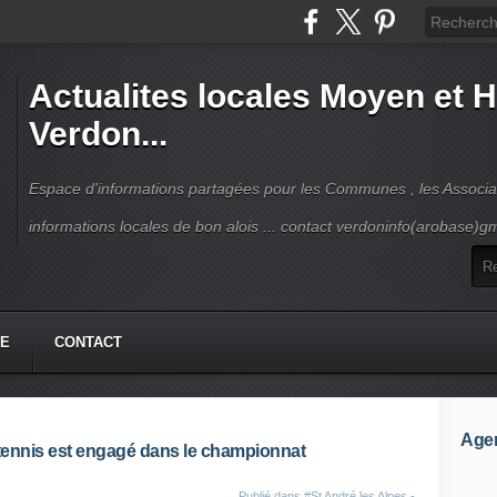
Actualites locales Moyen et 
Verdon...
Espace d'informations partagées pour les Communes , les Associat
informations locales de bon alois ... contact verdoninfo(arobase)g
HE
CONTACT
Age
 tennis est engagé dans le championnat
Publié dans
#St André les Alpes -