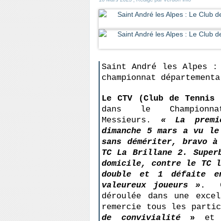
Saint André les Alpes :
championnat départementa
Le CTV (Club de Tennis 
dans le Championna
Messieurs.
« La premi
dimanche 5 mars a vu le
sans démériter, bravo à
TC La Brillane 2. Super
domicile, contre le TC 
double et 1 défaite e
valeureux joueurs »
.
Ce
déroulée dans une excel
remercie tous les parti
de convivialité
»
et a