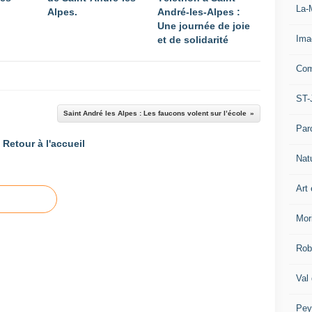
La-
Alpes.
André-les-Alpes :
Une journée de joie
Ima
et de solidarité
Com
ST-
Saint André les Alpes : Les faucons volent sur l’école
Par
Retour à l'accueil
Nat
Art 
Mor
Rob
Val
Pey