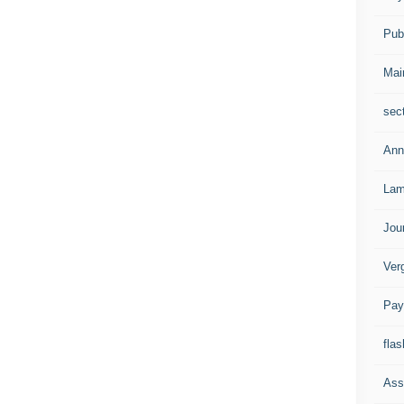
Publ
Mai
sec
Ann
Lam
Jou
Ver
Pay
flas
Ass