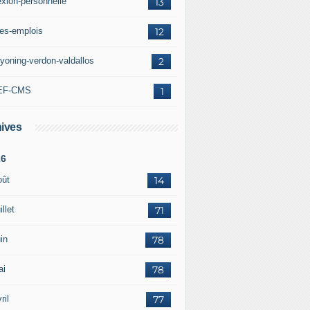
exion-personnelle
13
res-emplois
12
yoning-verdon-valdallos
2
EF-CMS
1
ives
26
oût
14
illet
71
in
78
ai
78
ril
77