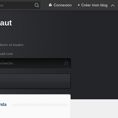
Connexion
+
Créer mon blog
Haut
ions et toutes
mail.com
nda