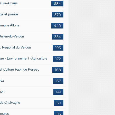
Mure-Argens
684
ge et poésie
570
mune Allons
440
Julien-du-Verdon
354
c Régional du Verdon
193
ure - Environnement -Agriculture
172
et Culture Fabri de Peiresc
168
iez
157
ion
141
 de Chalvagne
121
roules
113