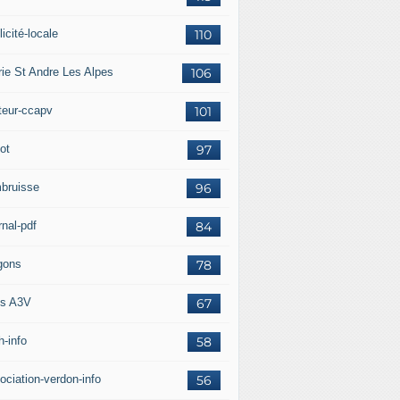
icité-locale
110
rie St Andre Les Alpes
106
teur-ccapv
101
ot
97
bruisse
96
rnal-pdf
84
gons
78
s A3V
67
h-info
58
ociation-verdon-info
56