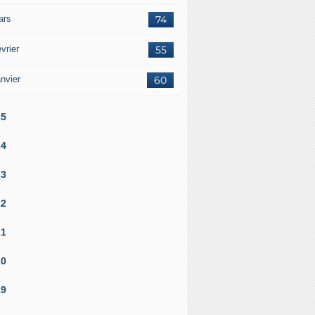
ars
74
vrier
55
nvier
60
25
24
23
22
21
20
19