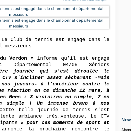
 Le Club de tennis est engagé dans le
l messieurs
du Verdon »
informe qu’il est engagé
t Départemental 04/05 Séniors
ère journée qui s'est déroulée le
 CTV s'incliner assez sèchement -mais
 nos joueurs- à l'extérieur contre le
be réaction en ce dimanche 12 mars, à
les Mées : 3 victoires en simple, 2 en
n simple ! Un immense bravo à nos
tte belle journée de tennis s’est
lente ambiance très…venteuse. Le CTV
News
cipants
«
pour ces moments de sport et
nnonce la prochaine rencontre le
Abonn