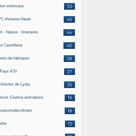
ton entrevaux
53
C-thorame-Haute
45
t - Nature - itinéraires
44
ra Castellana
40
rets-de-fabriques
28
Pays A3V
27
 Articles de Lydia
25
nces Cinéma animations
19
5saisonsdecolmars
18
ette
13