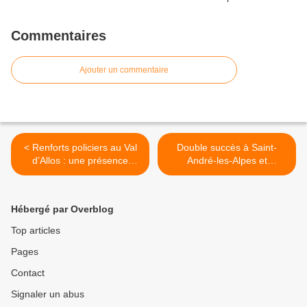
Commentaires
Ajouter un commentaire
< Renforts policiers au Val
Double succès à Saint-
d’Allos : une présence
André-les-Alpes et
rassurante pour la saison
Castellane : l'Astronomie,
hivernale
un événement gratuit au
cœur du Verdon Étoilé >
Hébergé par Overblog
Top articles
Pages
Contact
Signaler un abus