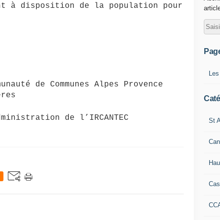
nt à disposition de la population pour
articl
Pag
Les
munauté de Communes
Alpes Provence
ères
Caté
dministration de l’IRCANTEC
St A
Can
Hau
Cas
CC