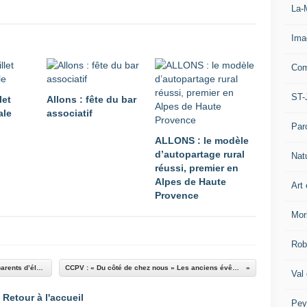
La-
Ima
Com
ST-
let
Allons : fête du bar
ale
associatif
Par
ALLONS : le modèle
d’autopartage rural
Nat
réussi, premier en
Alpes de Haute
Art 
Provence
Mor
Rob
Barrême Une belle fête d’Halloween avec les parents d’élèves
CCPV : « Du côté de chez nous » Les anciens évêchés
Val
Retour à l'accueil
Pey