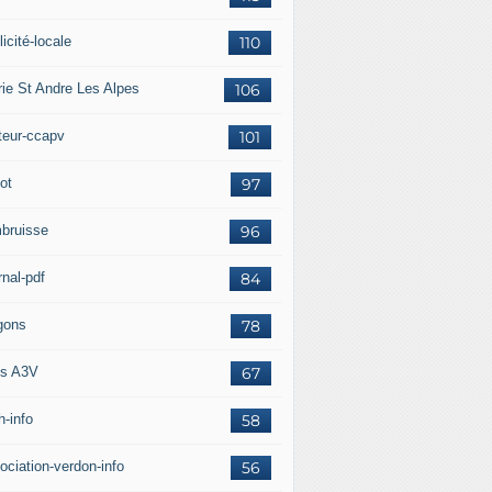
icité-locale
110
rie St Andre Les Alpes
106
teur-ccapv
101
ot
97
bruisse
96
rnal-pdf
84
gons
78
s A3V
67
h-info
58
ociation-verdon-info
56