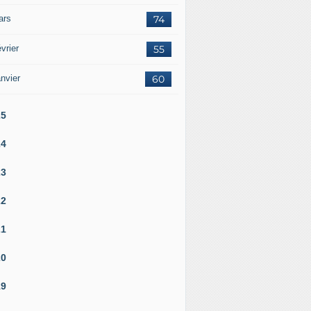
ars
74
vrier
55
nvier
60
25
24
23
22
21
20
19