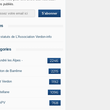
es publiés.
es
 statuts de L'Association Verdon-info
gories
ndré les Alpes -
2246
ton de Barrême
2215
t Verdon
1192
tellane
1096
APV
768