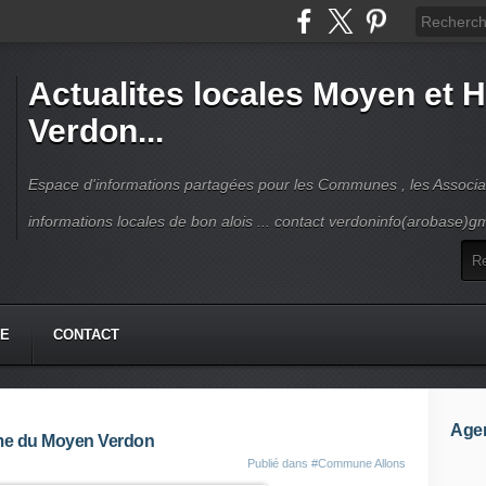
Actualites locales Moyen et 
Verdon...
Espace d'informations partagées pour les Communes , les Associat
informations locales de bon alois ... contact verdoninfo(arobase)g
HE
CONTACT
Age
sme du Moyen Verdon
Publié dans
#Commune Allons