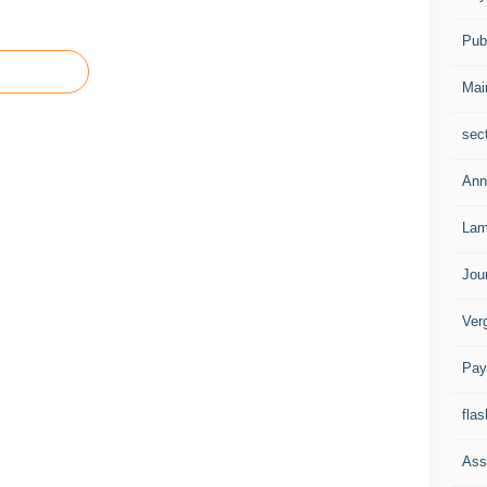
Publ
Mai
sec
Ann
Lam
Jou
Ver
Pay
flas
Ass