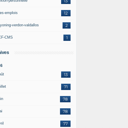
exion-personnelle
13
res-emplois
12
yoning-verdon-valdallos
2
EF-CMS
1
ives
26
oût
13
illet
71
in
78
ai
78
ril
77