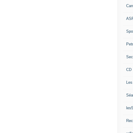
Can
ASP
Spor
Pet
Sec
CD 
Les
Séa
les
Rec