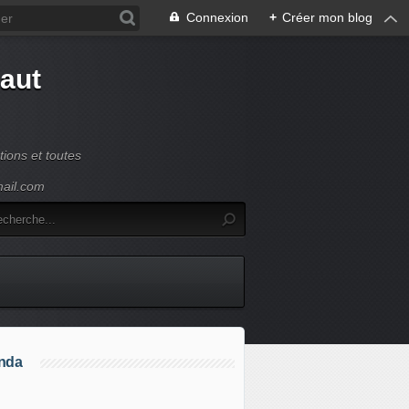
Connexion
+
Créer mon blog
Haut
ions et toutes
mail.com
nda