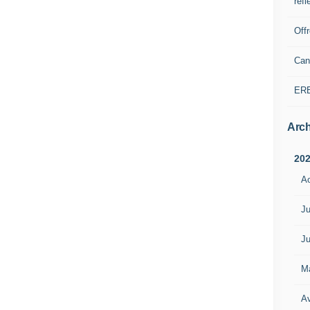
refl
Off
Can
ER
Arch
20
A
Ju
Ju
M
Av