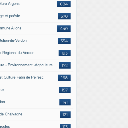
Mure-Argens
684
ge et poésie
570
mune Allons
440
Julien-du-Verdon
354
c Régional du Verdon
193
ure - Environnement -Agriculture
172
et Culture Fabri de Peiresc
168
iez
157
ion
141
 de Chalvagne
121
roules
113