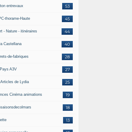
ton entrevaux
53
C-thorame-Haute
45
t - Nature - itinéraires
44
ra Castellana
40
rets-de-fabriques
28
Pays A3V
27
 Articles de Lydia
25
nces Cinéma animations
19
5saisonsdecolmars
18
ette
13