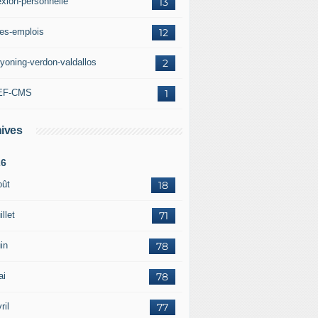
exion-personnelle
13
res-emplois
12
yoning-verdon-valdallos
2
EF-CMS
1
ives
26
oût
18
illet
71
in
78
ai
78
ril
77