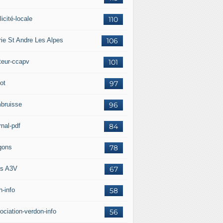
icité-locale
110
rie St Andre Les Alpes
106
teur-ccapv
101
ot
97
bruisse
96
rnal-pdf
84
gons
78
s A3V
67
h-info
58
ociation-verdon-info
56