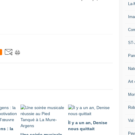
La-
Ima
Com
ST-
Par
Nat
Art 
Mor
Rob
Val
Ìl y a un an, Denise
ns : la
nous quittait
Pey
Une soirée musicale