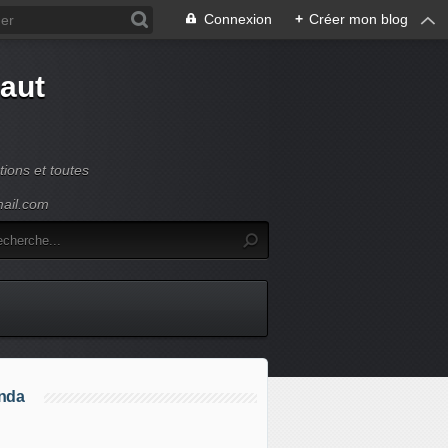
Connexion
+
Créer mon blog
Haut
ions et toutes
mail.com
nda