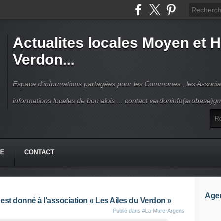
Actualites locales Moyen et 
Verdon...
Espace d'informations partagées pour les Communes , les Associat
informations locales de bon alois ... contact verdoninfo(arobase)g
HE
CONTACT
Age
est donné à l'association « Les Ailes du Verdon »
Publié dans
#La-Mure-Argens