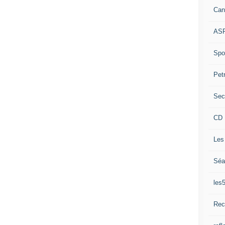
Can
ASP
Spor
Pet
Sec
CD 
Les
Séa
les
Rec