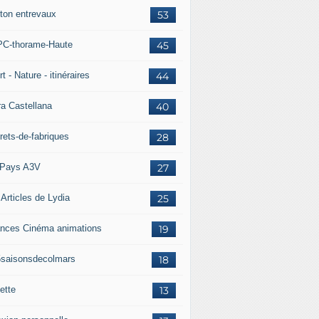
ton entrevaux
53
C-thorame-Haute
45
t - Nature - itinéraires
44
ra Castellana
40
rets-de-fabriques
28
Pays A3V
27
 Articles de Lydia
25
nces Cinéma animations
19
5saisonsdecolmars
18
ette
13