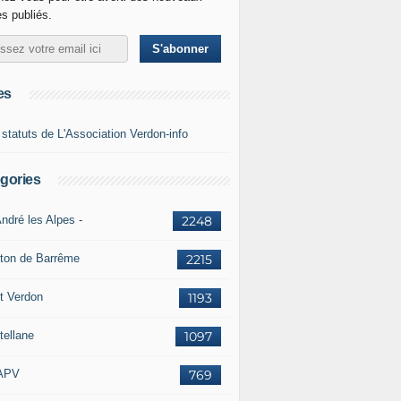
es publiés.
es
 statuts de L'Association Verdon-info
gories
ndré les Alpes -
2248
ton de Barrême
2215
t Verdon
1193
tellane
1097
APV
769