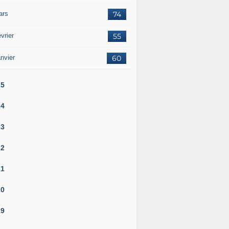
ars
74
vrier
55
nvier
60
25
24
23
22
21
20
19