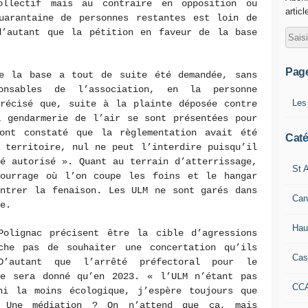
ollectif mais au contraire en opposition ou
articl
uarantaine de personnes restantes est loin de
d’autant que la pétition en faveur de la base
Pag
e la base a tout de suite été demandée, sans
onsables de l’association, en la personne
Les
précisé que, suite à la plainte déposée contre
a gendarmerie de l’air se sont présentées pour
ont constaté que la règlementation avait été
Caté
 territoire, nul ne peut l’interdire puisqu’il
é autorisé ». Quant au terrain d’atterrissage,
St A
ourrage où l’on coupe les foins et le hangar
entrer la fenaison. Les ULM ne sont garés dans
Can
e.
Hau
olignac précisent être la cible d’agressions
che pas de souhaiter une concertation qu’ils
Cas
D’autant que l’arrêté préfectoral pour le
ne sera donné qu’en 2023. « l’ULM n’étant pas
CC
ni la moins écologique, j’espère toujours que
 Une médiation ? On n’attend que ça, mais