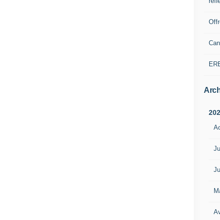
refl
Off
Can
ER
Arch
20
A
Ju
Ju
M
Av