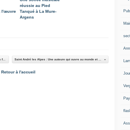
réussie au Pied
Publ
 l'œuvre
Tanqué à La Mure-
Argens
Mai
sec
Ann
Senez Belle réussite pour le loto du comité des fêtes
Saint André les Alpes : Une auteure qui ouvre au monde et à soi
Lam
Retour à l'accueil
Jou
Ver
Pay
flas
Ass