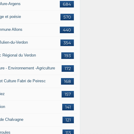
Mure-Argens
684
ge et poésie
570
mune Allons
440
Julien-du-Verdon
354
c Régional du Verdon
193
ure - Environnement -Agriculture
172
et Culture Fabri de Peiresc
168
iez
157
ion
141
 de Chalvagne
121
roules
113