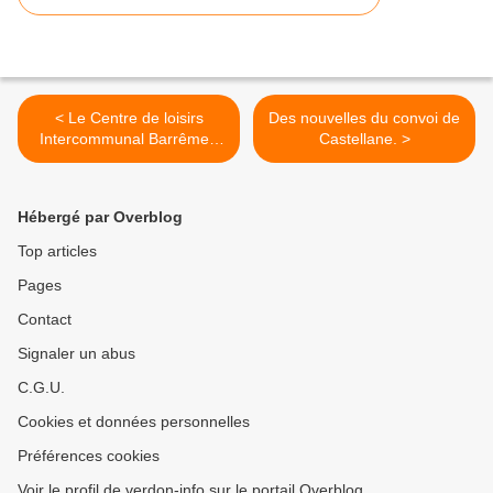
< Le Centre de loisirs
Des nouvelles du convoi de
Intercommunal Barrême -
Castellane. >
Saint André ouvre à
Barrême
Hébergé par Overblog
Top articles
Pages
Contact
Signaler un abus
C.G.U.
Cookies et données personnelles
Préférences cookies
Voir le profil de verdon-info sur le portail Overblog