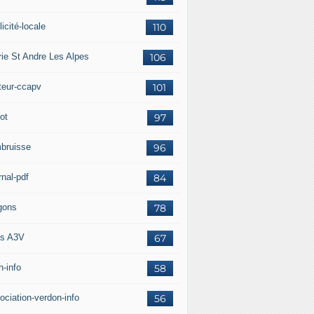
icité-locale
110
rie St Andre Les Alpes
106
teur-ccapv
101
ot
97
bruisse
96
rnal-pdf
84
gons
78
s A3V
67
h-info
58
ociation-verdon-info
56