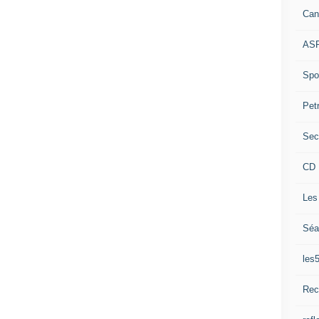
Can
ASP
Spor
Pet
Sec
CD 
Les
Séa
les
Rec