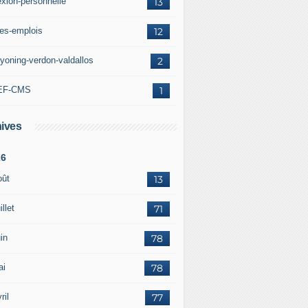
exion-personnelle
13
res-emplois
12
yoning-verdon-valdallos
2
EF-CMS
1
ives
26
oût
13
illet
71
in
78
ai
78
ril
77