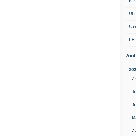
refl
Off
Can
ER
Arch
20
A
Ju
Ju
M
Av