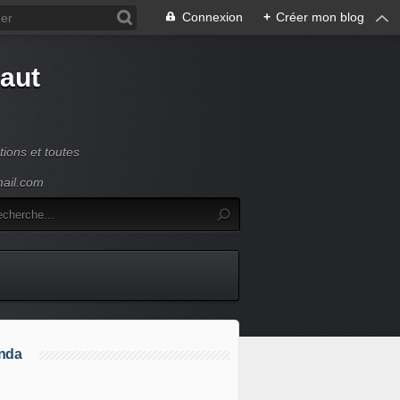
Connexion
+
Créer mon blog
Haut
ions et toutes
mail.com
nda