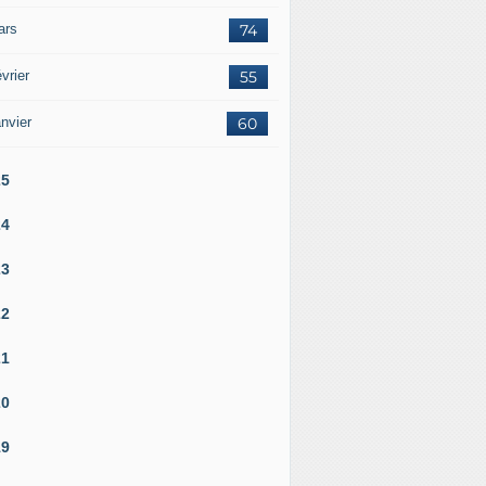
ars
74
vrier
55
nvier
60
25
24
23
22
21
20
19