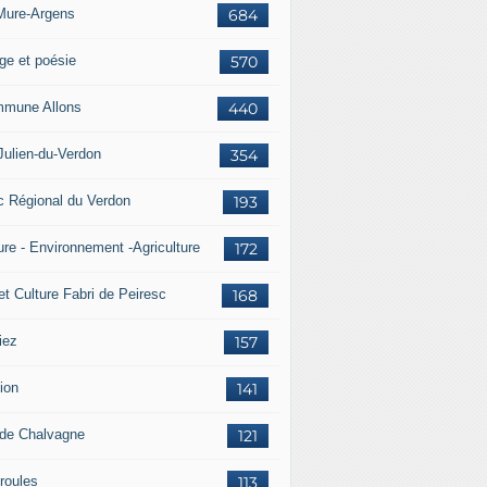
Mure-Argens
684
ge et poésie
570
mune Allons
440
Julien-du-Verdon
354
c Régional du Verdon
193
ure - Environnement -Agriculture
172
et Culture Fabri de Peiresc
168
iez
157
ion
141
 de Chalvagne
121
roules
113