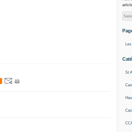
articl
Pag
Les
Caté
St A
Can
Hau
Cas
CC