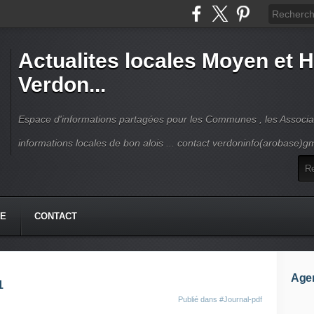
Actualites locales Moyen et 
Verdon...
Espace d'informations partagées pour les Communes , les Associat
informations locales de bon alois ... contact verdoninfo(arobase)g
HE
CONTACT
Age
1
Publié dans
#Journal-pdf