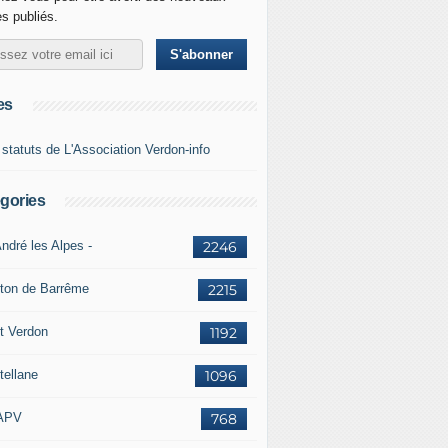
es publiés.
es
 statuts de L'Association Verdon-info
gories
ndré les Alpes -
2246
ton de Barrême
2215
t Verdon
1192
tellane
1096
APV
768