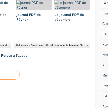
La-
Ima
f de
journal PDF de
Le journal PDF de
Février
décembre
Com
ST-
Par
Les 5 saisons de Colmars : informations et perspectives ( article audio )
Colmars les Alpes, nouvelle adresse pour la boutique "La Belle et le Clocher"
Nat
Retour à l'accueil
Art 
Mor
Rob
Val
Pey