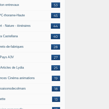
ton entrevaux
53
C-thorame-Haute
45
t - Nature - itinéraires
44
ra Castellana
40
rets-de-fabriques
28
Pays A3V
27
 Articles de Lydia
25
nces Cinéma animations
19
5saisonsdecolmars
18
ette
13