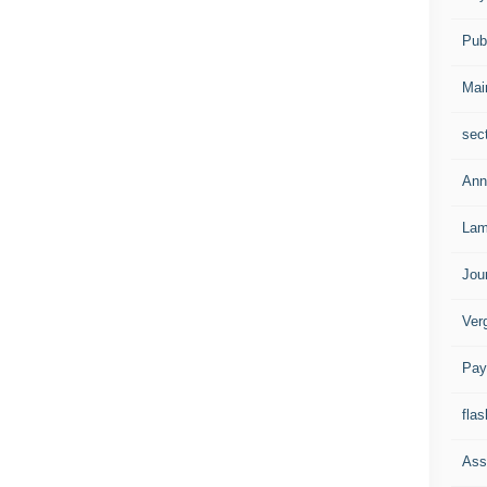
Publ
Mai
sec
Ann
Lam
Jou
Ver
Pay
flas
Ass