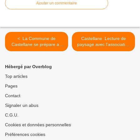
Ajouter un commentaire
< La Commune de
Castellane :Lecture de
Castellane se prépare au
paysage avec l’association
passage du Tour de
Petra Castellana et Jean-
France
Luc Domenge >
Hébergé par Overblog
Top articles
Pages
Contact
Signaler un abus
C.G.U.
Cookies et données personnelles
Préférences cookies