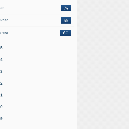
ars
74
vrier
55
nvier
60
25
24
23
22
21
20
19