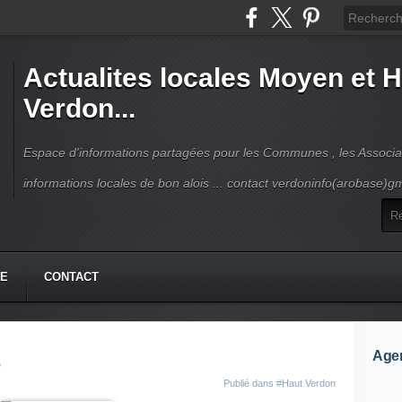
Actualites locales Moyen et 
Verdon...
Espace d'informations partagées pour les Communes , les Associat
informations locales de bon alois ... contact verdoninfo(arobase)g
HE
CONTACT
Age
Publié dans
#Haut Verdon