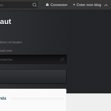
Connexion
+
Créer mon blog
Haut
ions et toutes
mail.com
nda