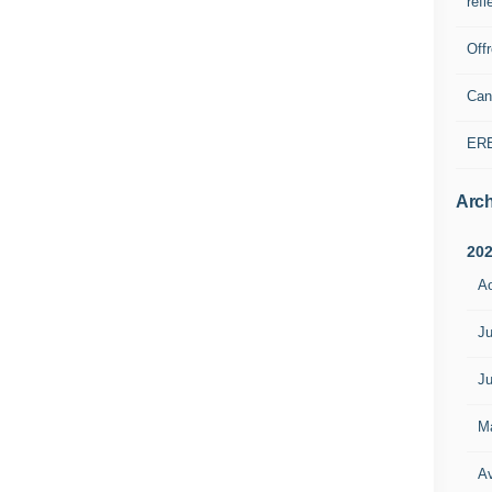
refl
Off
Can
ER
Arch
20
A
Ju
Ju
M
Av