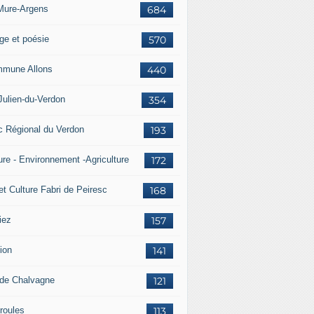
Mure-Argens
684
ge et poésie
570
mune Allons
440
Julien-du-Verdon
354
c Régional du Verdon
193
ure - Environnement -Agriculture
172
et Culture Fabri de Peiresc
168
iez
157
ion
141
 de Chalvagne
121
roules
113