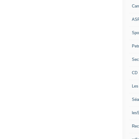
Can
ASP
Spor
Pet
Sec
CD 
Les
Séa
les
Rec