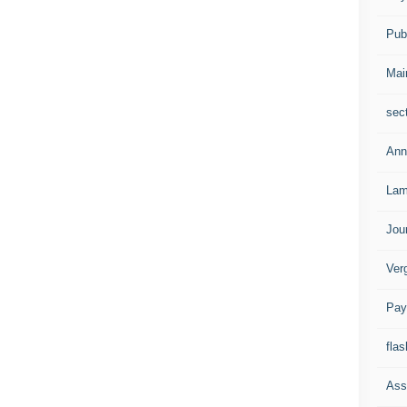
Publ
Mai
sec
Ann
Lam
Jou
Ver
Pay
flas
Ass