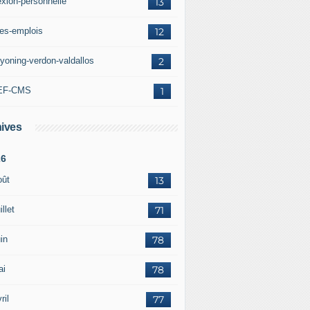
exion-personnelle
13
res-emplois
12
yoning-verdon-valdallos
2
EF-CMS
1
ives
26
oût
13
illet
71
in
78
ai
78
ril
77