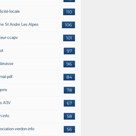
icité-locale
110
rie St Andre Les Alpes
106
teur-ccapv
101
ot
97
bruisse
96
rnal-pdf
84
gons
78
s A3V
67
h-info
58
ociation-verdon-info
56