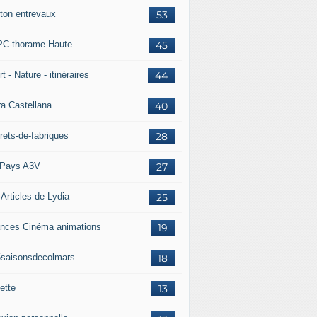
ton entrevaux
53
C-thorame-Haute
45
t - Nature - itinéraires
44
ra Castellana
40
rets-de-fabriques
28
Pays A3V
27
 Articles de Lydia
25
nces Cinéma animations
19
5saisonsdecolmars
18
ette
13