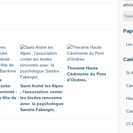
articl
Pag
Les
Caté
Thorame Haute
St A
Cérémonie du Pont
s
d’Ondres.
Can
Mesoke
Saint André les Alpes
enticité :
, l'association conter
a fête de
les étoiles rencontre
Hau
e
avec la psychologue
Sandra Faberger,
Cas
CC