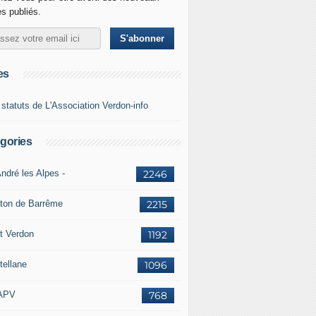
es publiés.
es
 statuts de L'Association Verdon-info
gories
ndré les Alpes -
2246
ton de Barrême
2215
t Verdon
1192
tellane
1096
APV
768