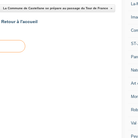
La-
La Commune de Castellane se prépare au passage du Tour de France
Ima
Retour à l'accueil
Com
ST-
Par
Nat
Art 
Mor
Rob
Val
Pey