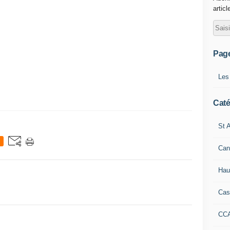
articl
Pag
Les
Caté
St A
Can
Hau
Cas
CC