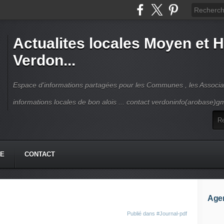
Actualites locales Moyen et 
Verdon...
Espace d'informations partagées pour les Communes , les Associat
informations locales de bon alois ... contact verdoninfo(arobase)g
HE
CONTACT
Age
Publié dans
#Journal-pdf