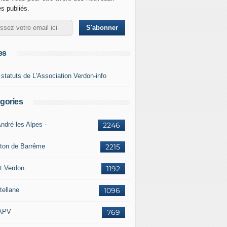
es publiés.
es
 statuts de L'Association Verdon-info
gories
ndré les Alpes -
2246
ton de Barrême
2215
t Verdon
1192
tellane
1096
APV
769