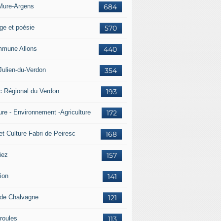
Mure-Argens
684
ge et poésie
570
mune Allons
440
Julien-du-Verdon
354
c Régional du Verdon
193
ure - Environnement -Agriculture
172
et Culture Fabri de Peiresc
168
iez
157
ion
141
 de Chalvagne
121
roules
113