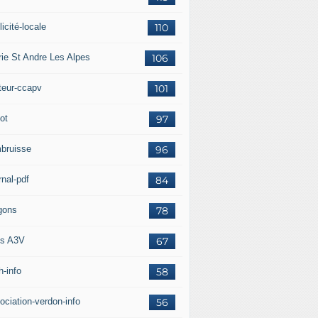
icité-locale
110
rie St Andre Les Alpes
106
teur-ccapv
101
ot
97
bruisse
96
rnal-pdf
84
gons
78
s A3V
67
h-info
58
ociation-verdon-info
56