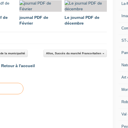
La-
Ima
f de
journal PDF de
Le journal PDF de
Février
décembre
Com
ST-
Par
e la municipalité
Allos, Succès du marché Franco-Italien
Nat
Retour à l'accueil
Art 
Mor
Rob
Val
Pey