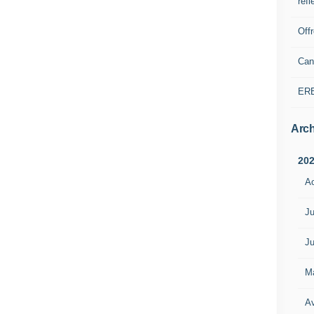
refl
Off
Can
ER
Arch
20
A
Ju
Ju
M
Av