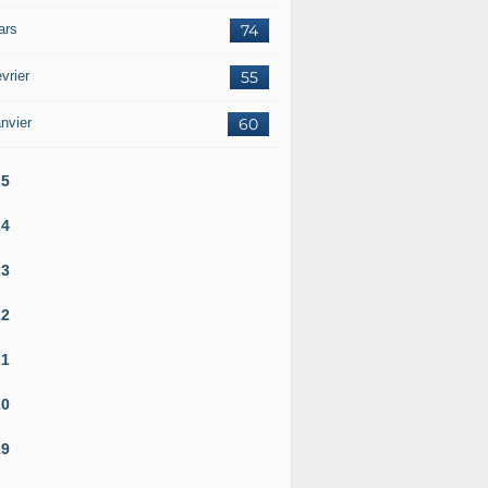
ars
74
vrier
55
nvier
60
25
24
23
22
21
20
19