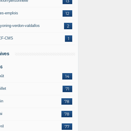
exion-personnelle
13
res-emplois
12
yoning-verdon-valdallos
2
EF-CMS
1
ives
26
oût
14
illet
71
in
78
ai
78
ril
77