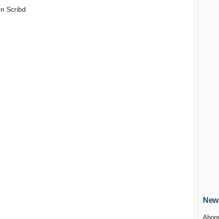
n Scribd
News
Abonn