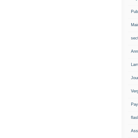
Publ
Mai
sec
Ann
Lam
Jou
Ver
Pay
flas
Ass