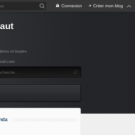
Connexion
+
Créer mon blog
Haut
ions et toutes
mail.com
nda