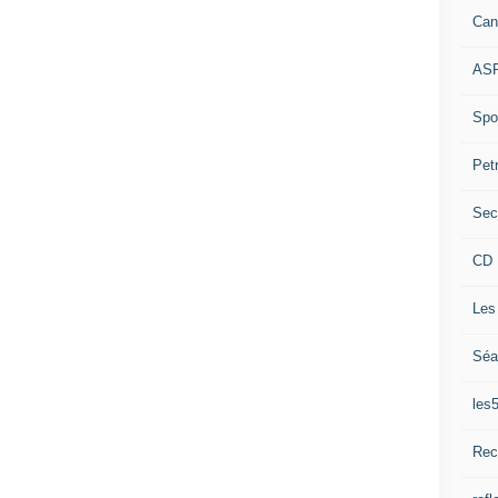
Can
ASP
Spor
Pet
Sec
CD 
Les
Séa
les
Rec