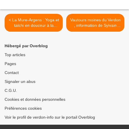
< La Mure-Argens : Yoga et
Vautours moines du Verdon
taïchi en douceur à la
, information de Sylvain
Grande Ourse
Henriquet >
Hébergé par Overblog
Top articles
Pages
Contact
Signaler un abus
C.G.U.
Cookies et données personnelles
Préférences cookies
Voir le profil de verdon-info sur le portail Overblog