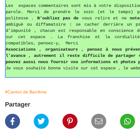
Les espaces commentaires sont mis à votre dispositio
parole. Merci de prendre le soin (et le temps) p
politesse
.
N'oubliez pas de
vous relire et ne
not
ambiguë ou diffamatoire
:
se cacher derrière un p
d’impunité , chacun est responsable en conscience d
sur cet espace . La franchise et la cordialit
compatibles, pensez-y, Merci
Associations ,
o
rganisateurs , pense
z
à nous préven
l'avance , autrement il reste difficile de partager
pouvez aussi
nous fournir vos informations
et photos
p
Je vous souhaite bonne visite sur cet espace , le web
#Canton de Barrême
Partager