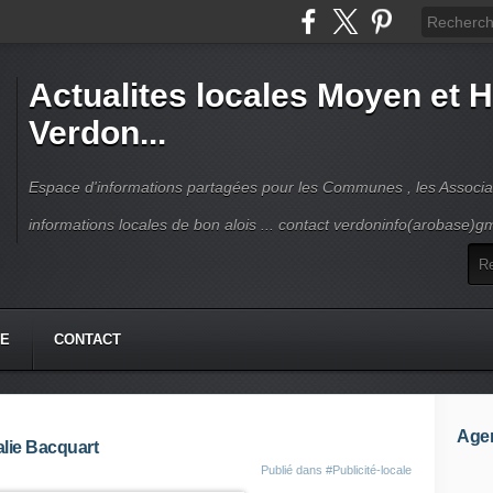
Actualites locales Moyen et 
Verdon...
Espace d'informations partagées pour les Communes , les Associat
informations locales de bon alois ... contact verdoninfo(arobase)g
HE
CONTACT
Age
alie Bacquart
Publié dans
#Publicité-locale