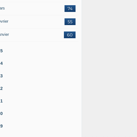
ars
74
vrier
55
nvier
60
25
24
23
22
21
20
19