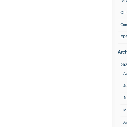
refl
Off
Can
ER
Arch
20
A
Ju
Ju
M
Av