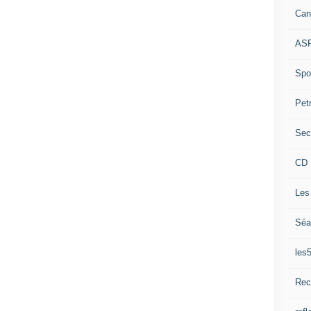
Can
ASP
Spor
Pet
Sec
CD 
Les
Séa
les
Rec