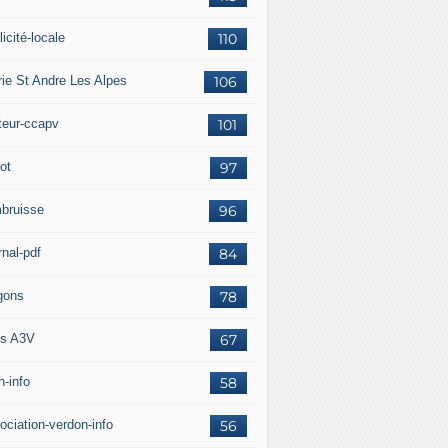
icité-locale
110
rie St Andre Les Alpes
106
teur-ccapv
101
ot
97
bruisse
96
rnal-pdf
84
gons
78
s A3V
67
h-info
58
ociation-verdon-info
56