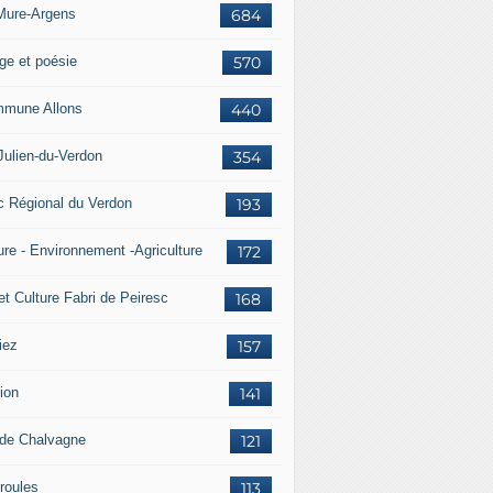
Mure-Argens
684
ge et poésie
570
mune Allons
440
Julien-du-Verdon
354
c Régional du Verdon
193
ure - Environnement -Agriculture
172
et Culture Fabri de Peiresc
168
iez
157
ion
141
 de Chalvagne
121
roules
113