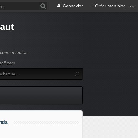
Connexion
+
Créer mon blog
Haut
ions et toutes
mail.com
nda