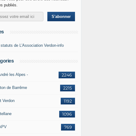
es publiés.
es
 statuts de L'Association Verdon-info
gories
ndré les Alpes -
2246
ton de Barrême
2215
t Verdon
1192
tellane
1096
APV
769