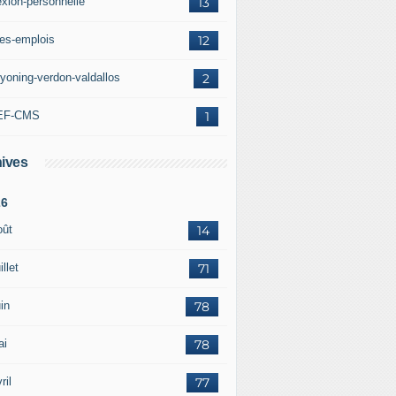
exion-personnelle
13
res-emplois
12
yoning-verdon-valdallos
2
EF-CMS
1
ives
26
oût
14
illet
71
in
78
ai
78
ril
77