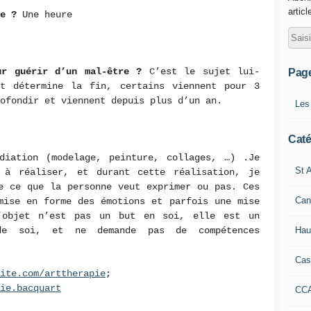
articl
ce ?
Une heure
our guérir d’un mal-être ?
C’est le sujet lui-
Pag
t détermine la fin, certains viennent pour 3
ofondir
et viennent depuis plus d’un an.
Les
?
Caté
diation (modelage, peinture, collages, …) .Je
St A
 à réaliser, et durant cette réalisation, je
e ce que la personne veut exprimer ou pas. Ces
Can
mise en forme des émotions et parfois une mise
’objet n’est pas un but en soi, elle est un
Hau
de soi, et ne demande pas de compétences
Cas
ite.com/arttherapie
;
ie.bacquart
CC