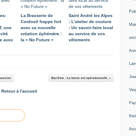
Publ
les-
La Brasserie de
Saint André les Alpes
Cordoeil frappe fort
: L’atelier de couture
Mai
, une
avec sa nouvelle
: Un savoir-faire local
ivité
création éphémère :
au service de vos
sec
e avec
la « No Future »
vêtements
Ann
Lam
Jou
 passion
Barrême : La borne est opérationnelle
Ver
Retour à l'accueil
Pay
flas
Ass