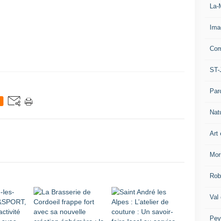
La-
Ima
Com
ST-
Par
Nat
Art 
Mor
Rob
Val
Pey