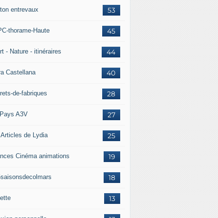
ton entrevaux
53
C-thorame-Haute
45
t - Nature - itinéraires
44
ra Castellana
40
rets-de-fabriques
28
Pays A3V
27
 Articles de Lydia
25
nces Cinéma animations
19
5saisonsdecolmars
18
ette
13