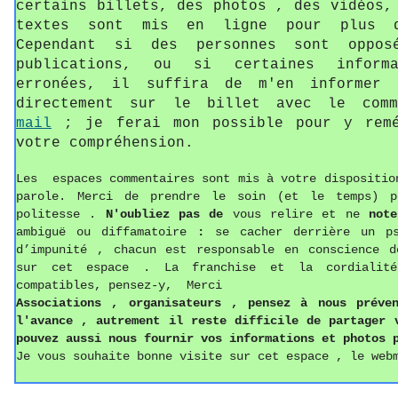
certains billets, des photos , des vidéos,
textes sont mis en ligne pour plus d
Cependant si des personnes sont oppos
publications, ou si certaines informa
erronées, il suffira de m'en informer 
directement sur le billet avec le com
mail
; je ferai mon possible pour y remé
votre compréhension.
Les espaces commentaires sont mis à votre dispositio
parole. Merci de prendre le soin (et le temps) p
politesse
.
N'oubliez pas de
vous relire et ne
not
ambiguë ou diffamatoire
:
se cacher derrière un p
d’impunité , chacun est responsable en conscience d
sur cet espace . La franchise et la cordialit
compatibles, pensez-y, Merci
Associations ,
o
rganisateurs , pense
z
à nous préven
l'avance , autrement il reste difficile de partager
pouvez aussi
nous fournir vos informations
et photos
p
Je vous souhaite bonne visite sur cet espace , le web