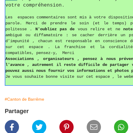
votre compréhension.
Les espaces commentaires sont mis à votre dispositio
parole. Merci de prendre le soin (et le temps) p
politesse
.
N'oubliez pas de
vous relire et ne
not
ambiguë ou diffamatoire
:
se cacher derrière un p
d’impunité , chacun est responsable en conscience d
sur cet espace . La franchise et la cordialit
compatibles, pensez-y, Merci
Associations ,
o
rganisateurs , pense
z
à nous préven
l'avance , autrement il reste difficile de partager
pouvez aussi
nous fournir vos informations
et photos
p
Je vous souhaite bonne visite sur cet espace , le web
#Canton de Barrême
Partager