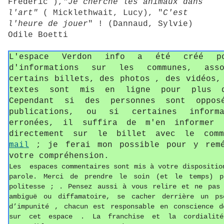
Frédéric ),
"Je cherche les animaux dans
l'art"
( Micklethwait, Lucy), "
C'est
l'heure de jouer
" ! (Dannaud, Sylvie)
Odile Boetti
L'espace Verdon info a été créé p
d'informations sur les communes, asso
certains billets, des photos , des vidéos,
textes sont mis en ligne pour plus d
Cependant si des personnes sont oppos
publications, ou si certaines informa
erronées, il suffira de m'en informer 
directement sur le billet avec le com
mail
; je ferai mon possible pour y remé
votre compréhension.
Les espaces commentaires sont mis à votre dispositio
parole. Merci de prendre le soin (et le temps) p
politesse ; . Pensez aussi à vous relire et ne pas 
ambiguë ou diffamatoire, se cacher derrière un ps
d’impunité , chacun est responsable
en conscience d
sur cet espace . La franchise et la cordialit