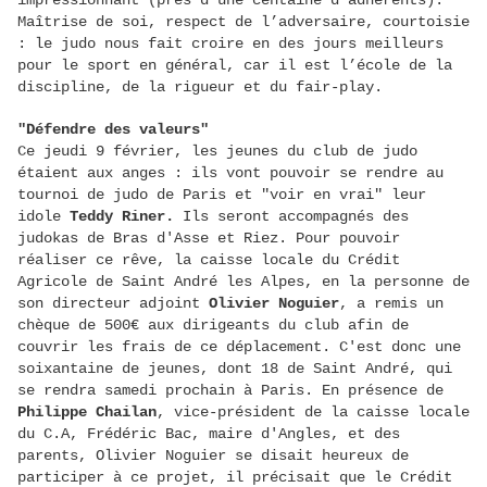
impressionnant (près d'une centaine d'adhérents).
Maîtrise de soi, respect de l’adversaire, courtoisie
: le judo nous fait croire en des jours meilleurs
pour le sport en général, car il est l’école de la
discipline, de la rigueur et du fair-play.
"Défendre des valeurs"
Ce jeudi 9 février, les jeunes du club de judo
étaient aux anges : ils vont pouvoir se rendre au
tournoi de judo de Paris et "voir en vrai" leur
idole
Teddy Riner.
Ils seront accompagnés des
judokas de Bras d'Asse et Riez. Pour pouvoir
réaliser ce rêve, la caisse locale du Crédit
Agricole de Saint André les Alpes, en la personne de
son directeur adjoint
Olivier Noguier
, a remis un
chèque de 500€ aux dirigeants du club afin de
couvrir les frais de ce déplacement. C'est donc une
soixantaine de jeunes, dont 18 de Saint André, qui
se rendra samedi prochain à Paris. En présence de
Philippe Chailan
, vice-président de la caisse locale
du C.A, Frédéric Bac, maire d'Angles, et des
parents, Olivier Noguier se disait heureux de
participer à ce projet, il précisait que le Crédit