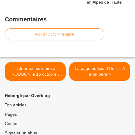
Commentaires
Ajouter un commentaire
< Journée solidaire à
La page poésie d'Odile : A
ROUGON le 15 octobre !
mon père >
avec les associations
HtapFrance , Cap'verdon
Montagne et Partage
Hébergé par Overblog
Top articles
Pages
Contact
Signaler un abus