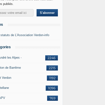
es publiés.
es
 statuts de L'Association Verdon-info
gories
ndré les Alpes -
2246
ton de Barrême
2215
t Verdon
1192
tellane
1096
APV
769