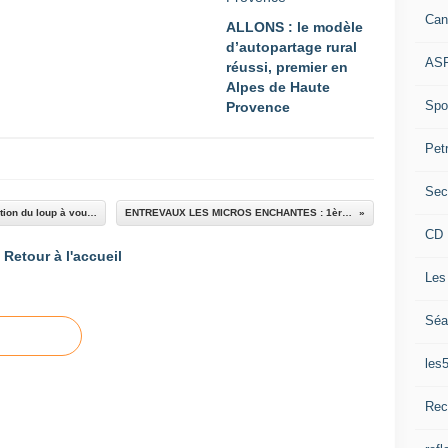
Can
ALLONS : le modèle
d’autopartage rural
ASP
réussi, premier en
Alpes de Haute
Spor
Provence
Pet
Sec
Projection du Film: "retour naturel ou réintrodution du loup à vous de juger!
ENTREVAUX LES MICROS ENCHANTES : 1ère édition
CD 
Retour à l'accueil
Les
Séa
les
Rec