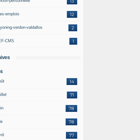
exion-personnelle
13
res-emplois
12
yoning-verdon-valdallos
2
EF-CMS
1
ives
26
oût
14
illet
71
in
78
ai
78
ril
77