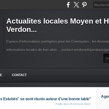
Actualites locales Moyen et 
Verdon...
Espace d'informations partagées pour les Communes , les Associat
informations locales de bon alois ... contact verdoninfo(arobase)g
HE
CONTACT
Age
s Estubés" se sont réunis autour d'une bonne table"
Publié dans
#Commune Allons