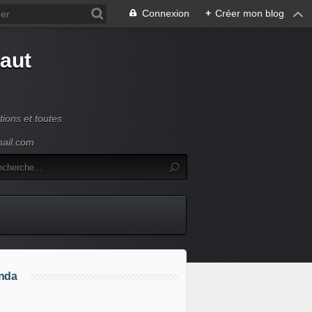
Connexion
+
Créer mon blog
Haut
ions et toutes
mail.com
nda