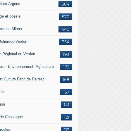
Mure-Argens
684
ge et poésie
570
mune Allons
440
Julien-du-Verdon
354
c Régional du Verdon
193
ure - Environnement -Agriculture
172
et Culture Fabri de Peiresc
168
iez
157
ion
141
 de Chalvagne
121
roules
113