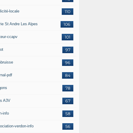
icité-locale
110
rie St Andre Les Alpes
106
teur-ccapv
101
ot
97
bruisse
96
rnal-pdf
84
gons
78
s A3V
67
h-info
58
ociation-verdon-info
56