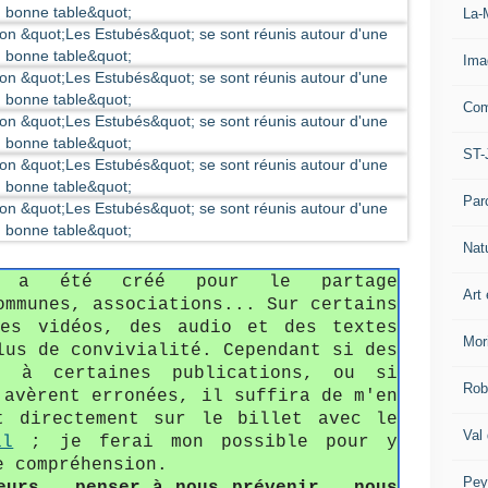
La-
Ima
Com
ST-
Par
Nat
fo a été créé pour le partage
Art 
ommunes, associations... Sur certains
des vidéos, des audio et des textes
Mor
lus de convivialité. Cependant si des
s à certaines publications, ou si
Rob
'avèrent erronées, il suffira de m'en
t directement sur le billet avec le
Val
il
; je ferai mon possible pour y
e compréhension.
Pey