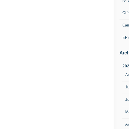
refl
Off
Can
ER
Arch
20
A
Ju
Ju
M
Av