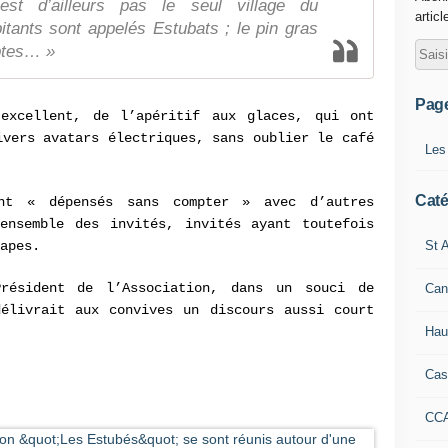
est d’ailleurs pas le seul village du
articl
itants sont appelés Estubats ; le pin gras
eptes… »
Pag
excellent, de l’apéritif aux glaces, qui ont
ivers avatars électriques, sans oublier le café
Les
Caté
nt « dépensés sans compter » avec d’autres
’ensemble des invités, invités ayant toutefois
St A
apes.
résident de l’Association, dans un souci de
Can
délivrait aux convives un discours aussi court
Hau
Cas
CC