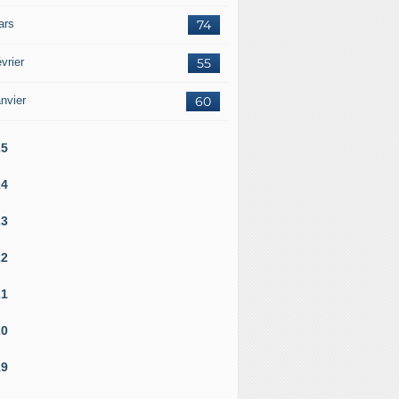
ars
74
vrier
55
nvier
60
25
24
23
22
21
20
19