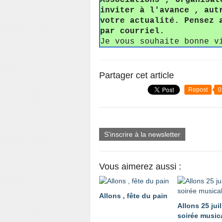
Associations , Organisat
inviter à l'avance , aut
votre actualité. Pensez 
par courriel.
Je vous souhaite bonne v
Partager cet article
Repost
0
S'inscrire à la newsletter
Vous aimerez aussi :
Allons , fête du pain
Allons 25 juil
soirée music