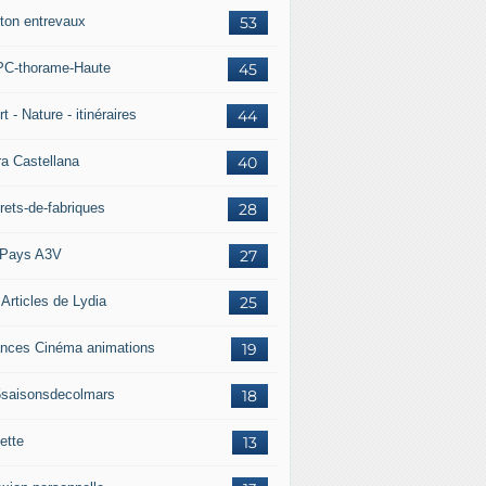
ton entrevaux
53
C-thorame-Haute
45
t - Nature - itinéraires
44
ra Castellana
40
rets-de-fabriques
28
Pays A3V
27
 Articles de Lydia
25
nces Cinéma animations
19
5saisonsdecolmars
18
ette
13