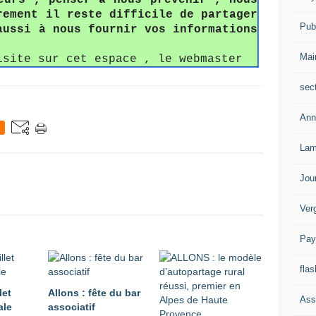
eurs , penser à nous prévenir , nous
rement il reste difficile de partager
Publ
aussi à nous fournir vos informations
Mai
isite sur cet espace , le webmaster
sec
Ann
Lam
Jou
Ver
Pay
flas
let
Allons : fête du bar
Ass
ale
associatif