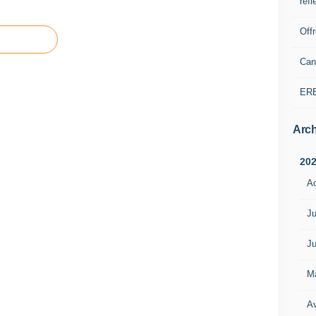
refl
Off
Can
ER
Arch
20
A
Ju
Ju
M
Av