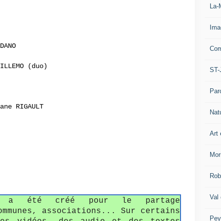
La-
Ima
DANO
Com
UILLEMO (duo)
ST-
Par
ane RIGAULT
Nat
Art 
Mor
Rob
Val
fo a été créé pour le partage
ommunes, associations... Sur certains
Pey