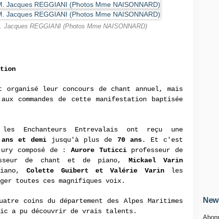
t M. Jacques REGGIANI (Photos Mme NAISONNARD)
tion
t organisé leur concours de chant annuel, mais
 aux commandes de cette manifestation baptisée
 les Enchanteurs Entrevalais ont reçu une
 ans et demi
jusqu'à plus de
70 ans
. Et c'est
jury composé de :
Aurore Tuticci
professeur de
sseur de chant et de piano,
Mickael Varin
piano,
Colette Guibert et Valérie Varin
les
ger toutes ces magnifiques voix.
News
uatre coins du département des Alpes Maritimes
ic a pu découvrir de vrais talents.
Abonn