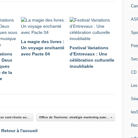
Can
ASP
Spor
La magie des livres :
Pet
Un voyage enchanté
Festival Variations
ations
avec Pacte 04
d’Entrevaux : Une
Sec
: Deux
célébration culturelle
iques
inoubliable
CD 
 de la
e
Les
Séa
les
"Les membres de l'association "Les Estubés" se sont réunis autour d'une bonne table"
Office de Tourisme: stratégie marketing autour de la ligne CP
Rec
Retour à l'accueil