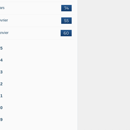
ars
74
vrier
55
nvier
60
25
24
23
22
21
20
19