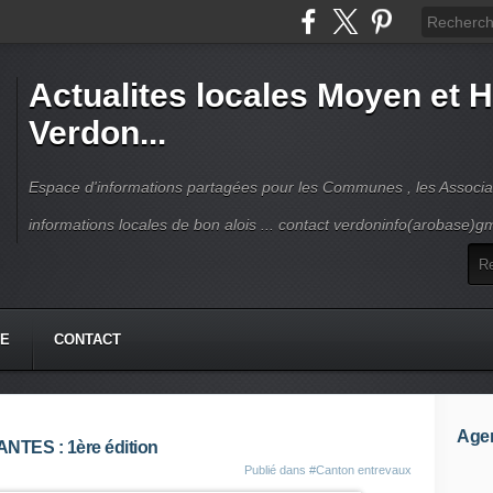
Actualites locales Moyen et 
Verdon...
Espace d'informations partagées pour les Communes , les Associat
informations locales de bon alois ... contact verdoninfo(arobase)g
HE
CONTACT
Age
ES : 1ère édition
Publié dans
#Canton entrevaux