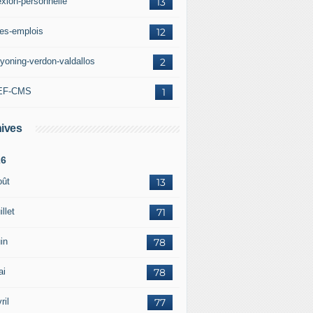
exion-personnelle
13
res-emplois
12
yoning-verdon-valdallos
2
EF-CMS
1
ives
26
oût
13
illet
71
in
78
ai
78
ril
77