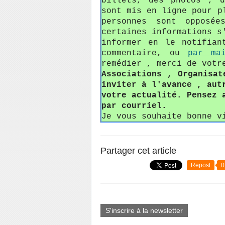
billets, des photos , 
sont mis en ligne pour p
personnes sont opposée
certaines informations s
informer en le notifian
commentaire, ou
par ma
remédier , merci de votr
Associations , Organisat
inviter à l'avance , aut
votre actualité. Pensez 
par courriel.
Je vous souhaite bonne v
Partager cet article
Repost
0
S'inscrire à la newsletter