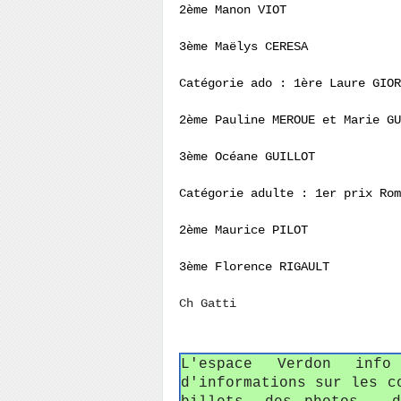
2ème Manon VIOT
3ème Maëlys CERESA
Catégorie ado : 1ère Laure GIOR
2ème Pauline MEROUE et Marie G
3ème Océane GUILLOT
Catégorie adulte : 1er prix Rom
2ème Maurice PILOT
3ème Florence RIGAULT
Ch Gatti
L'espace Verdon in
d'informations sur les c