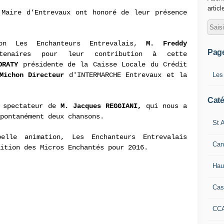
articl
 Maire d’Entrevaux ont honoré de leur présence
ion Les Enchanteurs Entrevalais,
M. Freddy
Pag
tenaires pour leur contribution à cette
NORATY
présidente de la Caisse Locale du Crédit
Les
Michon Directeur
d'INTERMARCHE Entrevaux et la
Caté
n spectateur de
M. Jacques REGGIANI,
qui nous a
pontanément deux chansons.
St A
elle animation, Les Enchanteurs Entrevalais
Can
ition des Micros Enchantés pour 2016.
Hau
Cas
CC