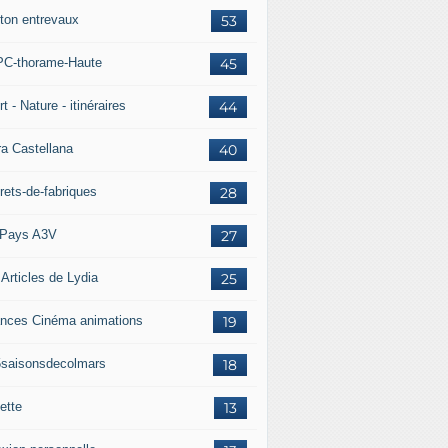
ton entrevaux
53
C-thorame-Haute
45
t - Nature - itinéraires
44
ra Castellana
40
rets-de-fabriques
28
Pays A3V
27
 Articles de Lydia
25
nces Cinéma animations
19
5saisonsdecolmars
18
ette
13