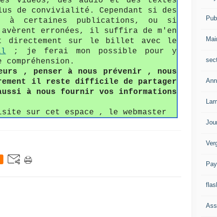
des vidéos, des audio et des textes
lus de convivialité. Cependant si des
Publ
s à certaines publications, ou si
'avèrent erronées, il suffira de m'en
Mai
t directement sur le billet avec le
il
; je ferai mon possible pour y
sec
e compréhension.
eurs , penser à nous prévenir , nous
Ann
rement il reste difficile de partager
aussi à nous fournir vos informations
Lam
isite sur cet espace , le webmaster
Jou
Ver
Pay
flas
Ass