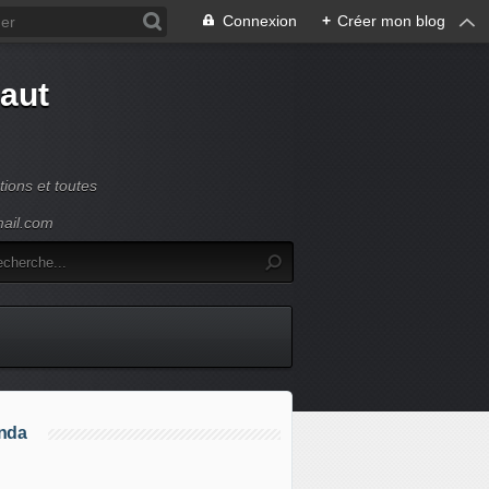
Connexion
+
Créer mon blog
Haut
ions et toutes
mail.com
nda