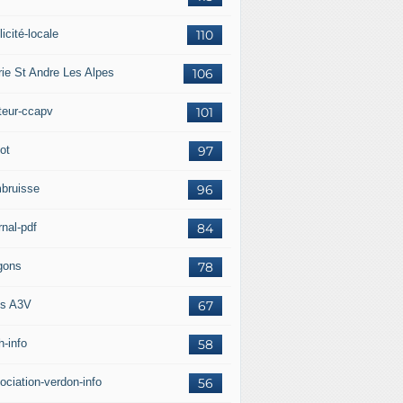
icité-locale
110
rie St Andre Les Alpes
106
teur-ccapv
101
ot
97
bruisse
96
rnal-pdf
84
gons
78
s A3V
67
h-info
58
ociation-verdon-info
56