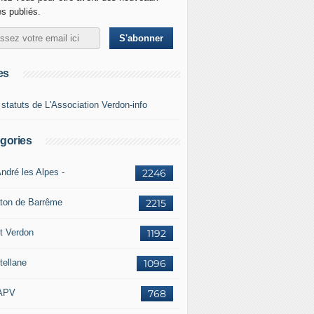
es publiés.
es
 statuts de L'Association Verdon-info
gories
ndré les Alpes -
2246
ton de Barrême
2215
t Verdon
1192
tellane
1096
APV
768