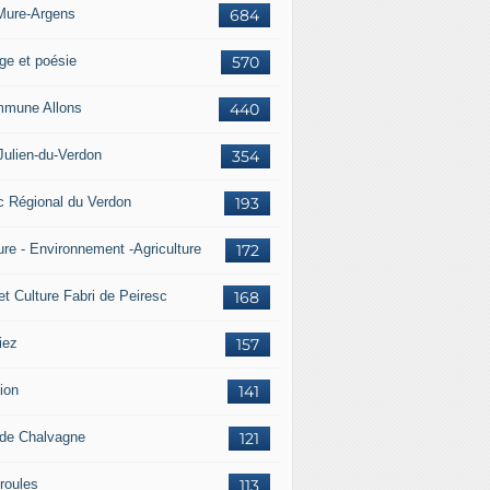
Mure-Argens
684
ge et poésie
570
mune Allons
440
Julien-du-Verdon
354
c Régional du Verdon
193
ure - Environnement -Agriculture
172
et Culture Fabri de Peiresc
168
iez
157
ion
141
 de Chalvagne
121
roules
113