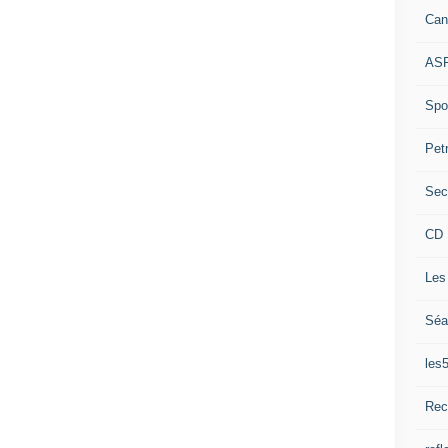
Can
ASP
Spor
Pet
Sec
CD 
Les
Séa
les
Rec