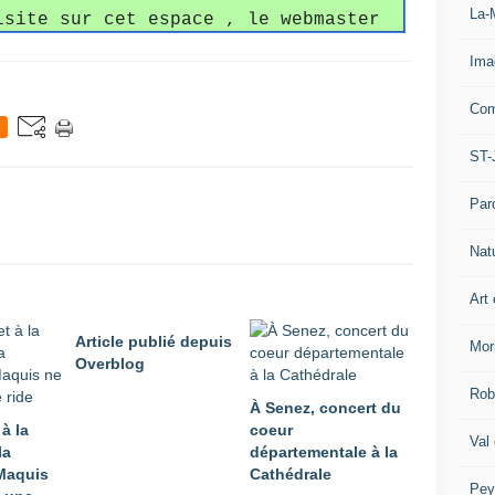
La-
isite sur cet espace , le webmaster
Ima
Com
ST-
Par
Nat
Art 
Article publié depuis
Mor
Overblog
Rob
À Senez, concert du
 à la
coeur
Val
la
départementale à la
Maquis
Cathédrale
Pey