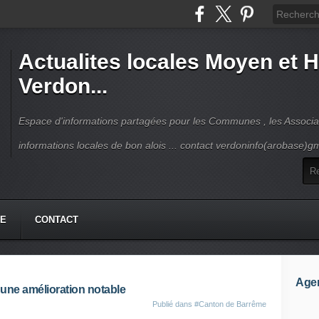
Actualites locales Moyen et 
Verdon...
Espace d'informations partagées pour les Communes , les Associat
informations locales de bon alois ... contact verdoninfo(arobase)g
HE
CONTACT
Age
 une amélioration notable
Publié dans
#Canton de Barrême