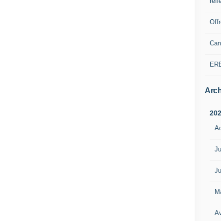
refl
Off
Can
ER
Arch
20
A
Ju
Ju
M
Av