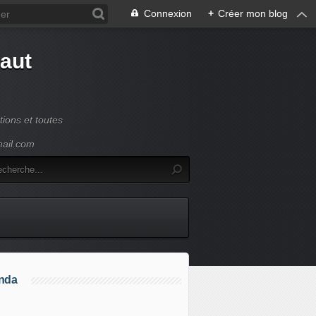
Connexion
+
Créer mon blog
Haut
ions et toutes
mail.com
nda