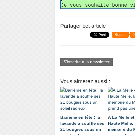
Je vous souhaite bonne v
Partager cet article
Repost
0
S'inscrire à la newsletter
Vous aimerez aussi :
Barrême en fête : la
À La Melle et
lavande a soufflé ses
Haute Melle, 
21 bougies sous un
mémoire du 