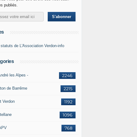
es publiés.
es
 statuts de L'Association Verdon-info
gories
ndré les Alpes -
2246
ton de Barrême
2215
t Verdon
1192
tellane
1096
APV
768