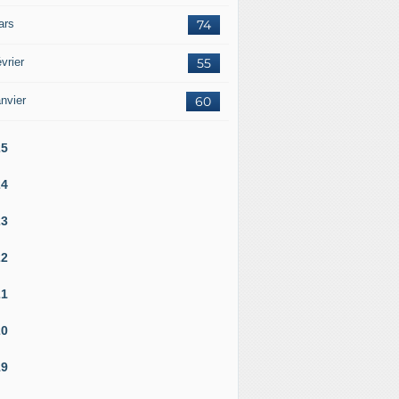
ars
74
vrier
55
nvier
60
25
24
23
22
21
20
19