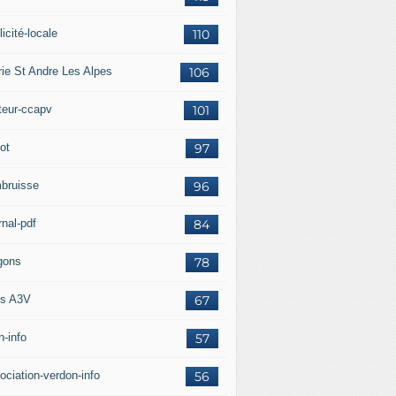
icité-locale
110
rie St Andre Les Alpes
106
teur-ccapv
101
ot
97
bruisse
96
rnal-pdf
84
gons
78
s A3V
67
h-info
57
ociation-verdon-info
56