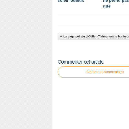
soleil radieux
ne prend pas
ride
La page poésie d'Odile : T'aimer est le bonhe
Commenter cet article
Ajouter un commentaire