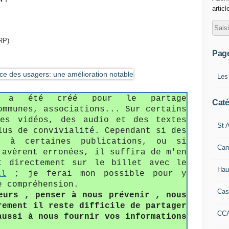
articl
RP)
Pag
Les
fo a été créé pour le partage
Caté
ommunes, associations... Sur certains
des vidéos, des audio et des textes
St A
lus de convivialité. Cependant si des
s à certaines publications, ou si
Can
'avèrent erronées, il suffira de m'en
t directement sur le billet avec le
Hau
il
; je ferai mon possible pour y
e compréhension.
Cas
eurs , penser à nous prévenir , nous
rement il reste difficile de partager
CC
aussi à nous fournir vos informations