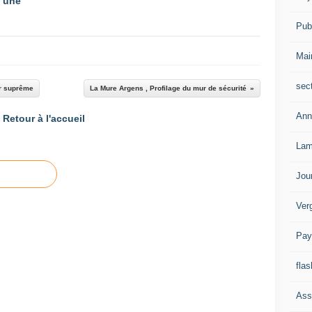
 une
Publ
Mai
sec
ur suprême
La Mure Argens , Profilage du mur de sécurité
Ann
Retour à l'accueil
Lam
Jou
Ver
Pay
flas
Ass