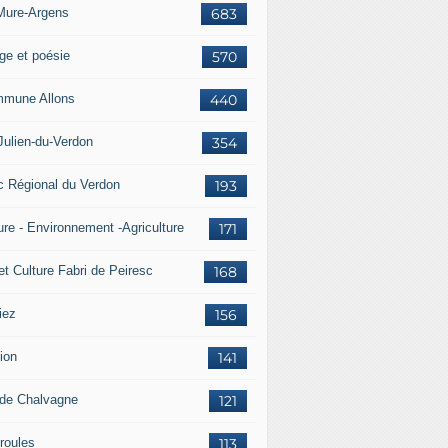
Mure-Argens
683
ge et poésie
570
mune Allons
440
Julien-du-Verdon
354
c Régional du Verdon
193
ure - Environnement -Agriculture
171
et Culture Fabri de Peiresc
168
iez
156
ion
141
 de Chalvagne
121
roules
113