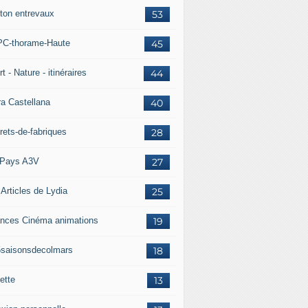
ton entrevaux
53
C-thorame-Haute
45
t - Nature - itinéraires
44
ra Castellana
40
rets-de-fabriques
28
Pays A3V
27
 Articles de Lydia
25
nces Cinéma animations
19
5saisonsdecolmars
18
ette
13