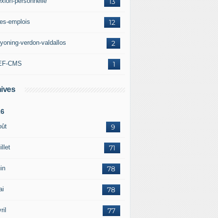
exion-personnelle
13
res-emplois
12
yoning-verdon-valdallos
2
EF-CMS
1
ives
26
oût
9
illet
71
in
78
ai
78
ril
77