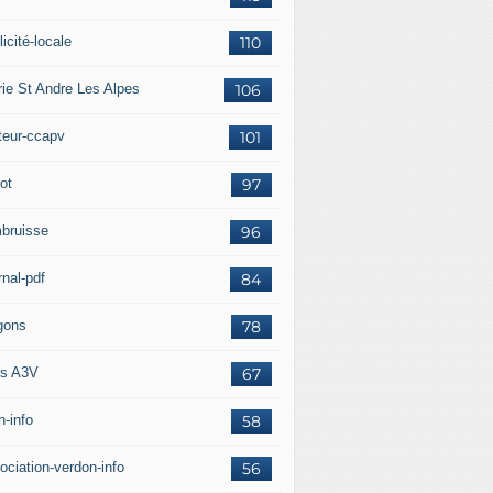
icité-locale
110
rie St Andre Les Alpes
106
teur-ccapv
101
ot
97
bruisse
96
rnal-pdf
84
gons
78
s A3V
67
h-info
58
ociation-verdon-info
56