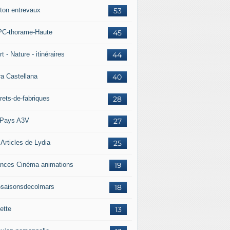
ton entrevaux
53
C-thorame-Haute
45
t - Nature - itinéraires
44
ra Castellana
40
rets-de-fabriques
28
Pays A3V
27
 Articles de Lydia
25
nces Cinéma animations
19
5saisonsdecolmars
18
ette
13