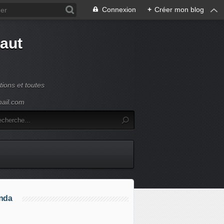
Connexion
+
Créer mon blog
Haut
ions et toutes
mail.com
nda