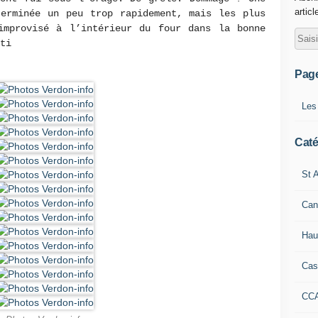
articl
terminée un peu trop rapidement, mais les plus
improvisé à l’intérieur du four dans la bonne
ti
Pag
Les
Caté
St A
Can
Hau
Cas
CC