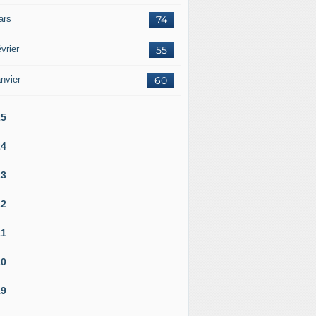
ars
74
vrier
55
nvier
60
25
24
23
22
21
20
19