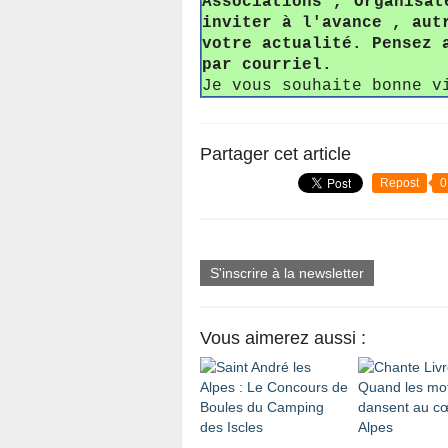
Associations , Organisat
inviter à l'avance , aut
votre actualité. Pensez 
par courriel.
Je vous souhaite bonne v
Partager cet article
Repost
0
S'inscrire à la newsletter
Vous aimerez aussi :