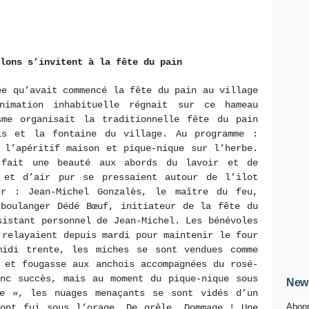
lons s’invitent à la fête du pain
ée qu’avait commencé la fête du pain au village
nimation inhabituelle régnait sur ce hameau
sme organisait la traditionnelle fête du pain
is et la fontaine du village. Au programme :
 l’apéritif maison et pique-nique sur l’herbe.
 fait une beauté aux abords du lavoir et de
 et d’air pur se pressaient autour de l’ilot
ur : Jean-Michel Gonzalès, le maître du feu,
 boulanger Dédé Bœuf, initiateur de la fête du
sistant personnel de Jean-Michel. Les bénévoles
 relayaient depuis mardi pour maintenir le four
midi trente, les miches se sont vendues comme
 et fougasse aux anchois accompagnées du rosé-
anc succès, mais au moment du pique-nique sous
News
e », les nuages menaçants se sont vidés d’un
Abonn
 ont fui sous l’orage. De grêle. Dommage ! Une