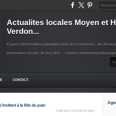
Actualites locales Moyen et 
Verdon...
Espace d'informations partagées pour les Communes , les Associat
informations locales de bon alois ... contact verdoninfo(arobase)g
HE
CONTACT
Age
’invitent à la fête du pain
Publié dans
#St André les Alpes -