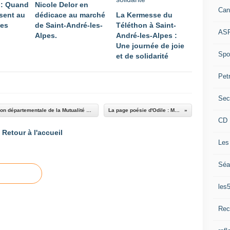
 : Quand
Nicole Delor en
Can
sent au
dédicace au marché
La Kermesse du
pes
de Saint-André-les-
Téléthon à Saint-
ASP
Alpes.
André-les-Alpes :
Une journée de joie
Spor
et de solidarité
Pet
Sec
Castellane : Dépistage et information , délégation départementale de la Mutualité Française PACA et le CLIC
La page poésie d'Odile : Maussaderie
CD 
Retour à l'accueil
Les
Séa
les
Rec