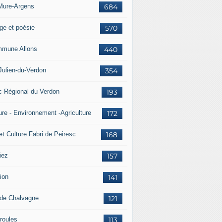
Mure-Argens
684
ge et poésie
570
mune Allons
440
Julien-du-Verdon
354
c Régional du Verdon
193
ure - Environnement -Agriculture
172
et Culture Fabri de Peiresc
168
iez
157
ion
141
 de Chalvagne
121
roules
113