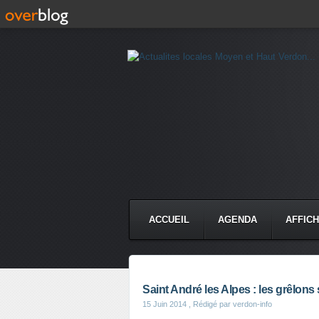
ACCUEIL
AGENDA
AFFIC
Saint André les Alpes : les grêlons s
15 Juin 2014
, Rédigé par verdon-info