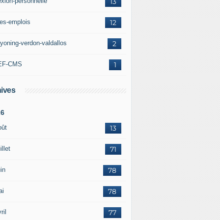
exion-personnelle
13
res-emplois
12
yoning-verdon-valdallos
2
EF-CMS
1
ives
26
oût
13
illet
71
in
78
ai
78
ril
77