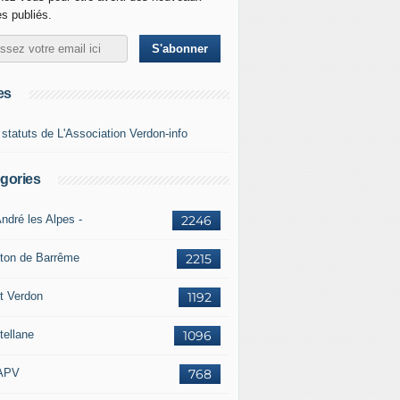
es publiés.
es
 statuts de L'Association Verdon-info
gories
ndré les Alpes -
2246
ton de Barrême
2215
t Verdon
1192
tellane
1096
APV
768