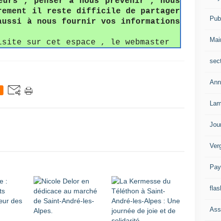
eurs , penser à nous prévenir , nous
rement il reste difficile de partager
Publ
aussi à nous fournir vos informations
Mai
isite sur cet espace , le webmaster
sec
Ann
Lam
Jou
Ver
Pay
flas
Ass