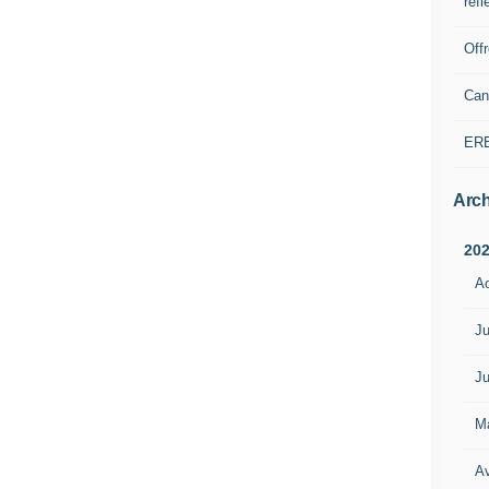
refl
Off
Can
ER
Arch
20
A
Ju
Ju
M
Av