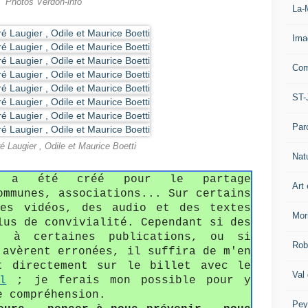
Photos Verdon-info
La-
Ima
Com
ST-
Par
 Laugier , Odile et Maurice Boetti
Nat
fo a été créé pour le partage
Art 
ommunes, associations... Sur certains
des vidéos, des audio et des textes
Mor
lus de convivialité. Cependant si des
s à certaines publications, ou si
Rob
'avèrent erronées, il suffira de m'en
t directement sur le billet avec le
Val
l
; je ferais mon possible pour y
e compréhension.
Pey