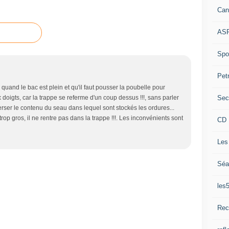
Can
ASP
Spor
Pet
 quand le bac est plein et qu'il faut pousser la poubelle pour
Sec
aux doigts, car la trappe se referme d'un coup dessus !!!, sans parler
verser le contenu du seau dans lequel sont stockés les ordures...
 trop gros, il ne rentre pas dans la trappe !!!. Les inconvénients sont
CD 
Les
Séa
les
Rec