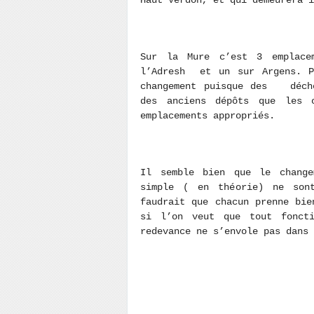
Haut Verdon, et qui demeurera i
Sur la Mure c’est 3 emplace
l’Adresh et un sur Argens. P
changement puisque des déche
des anciens dépôts que les 
emplacements appropriés.
Il semble bien que le chang
simple ( en théorie) ne son
faudrait que chacun prenne bie
si l’on veut que tout foncti
redevance ne s’envole pas dans