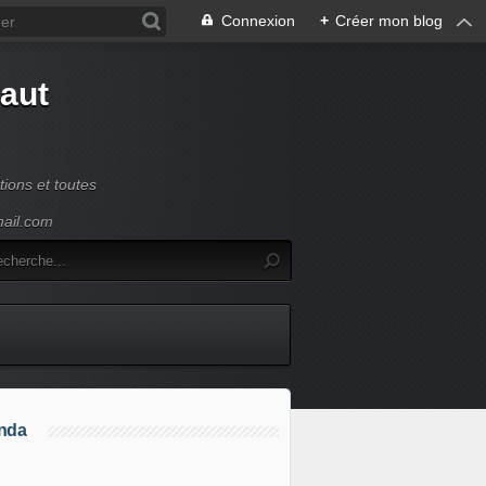
Connexion
+
Créer mon blog
Haut
ions et toutes
mail.com
nda