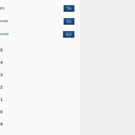
ars
74
vrier
55
nvier
60
25
24
23
22
21
20
19