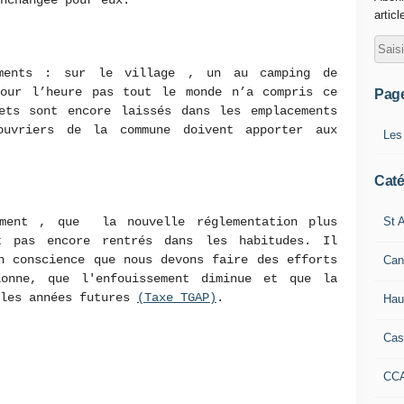
nchangée pour eux.
articl
ments : sur le village , un au camping de
our l’heure pas tout le monde n’a compris ce
Pag
ts sont encore laissés dans les emplacements
ouvriers de la commune doivent apporter aux
Les
Caté
St A
ement , que la nouvelle réglementation plus
t pas encore rentrés dans les habitudes. Il
n conscience que nous devons faire des efforts
Can
onne, que l'enfouissement diminue et que la
 les années futures
(Taxe TGAP)
.
Hau
Cas
CC