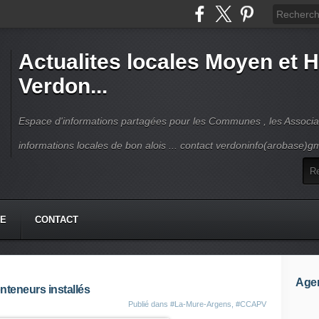
Actualites locales Moyen et 
Verdon...
Espace d'informations partagées pour les Communes , les Associat
informations locales de bon alois ... contact verdoninfo(arobase)g
HE
CONTACT
Age
teneurs installés
Publié dans
#La-Mure-Argens
,
#CCAPV