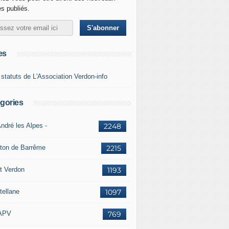
es publiés.
es
 statuts de L'Association Verdon-info
gories
ndré les Alpes -
2248
ton de Barrême
2215
t Verdon
1193
tellane
1097
APV
769