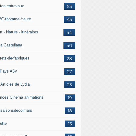
ton entrevaux
53
C-thorame-Haute
45
t - Nature - itinéraires
44
ra Castellana
40
rets-de-fabriques
28
Pays A3V
27
 Articles de Lydia
25
nces Cinéma animations
19
5saisonsdecolmars
18
ette
13