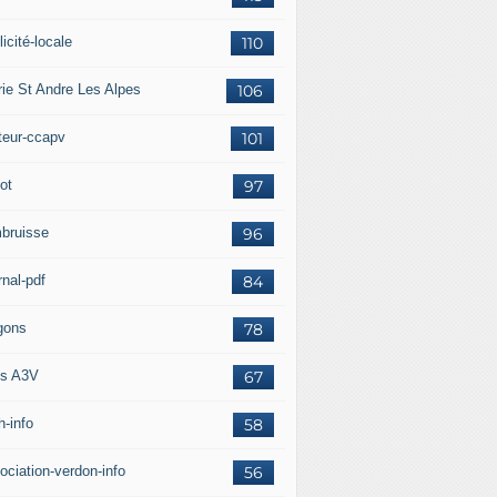
icité-locale
110
rie St Andre Les Alpes
106
teur-ccapv
101
ot
97
bruisse
96
rnal-pdf
84
gons
78
s A3V
67
h-info
58
ociation-verdon-info
56