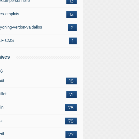
exion-personnelle
13
res-emplois
12
yoning-verdon-valdallos
2
EF-CMS
1
ives
26
oût
18
illet
71
in
78
ai
78
ril
77