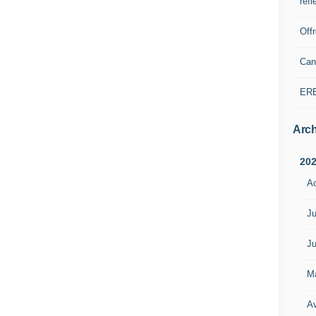
refl
Off
Can
ER
Arch
20
A
Ju
Ju
M
Av