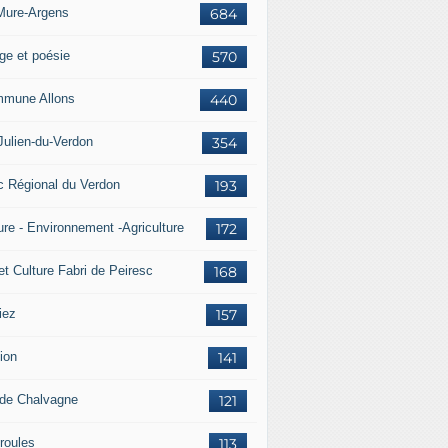
Mure-Argens
684
ge et poésie
570
mune Allons
440
Julien-du-Verdon
354
c Régional du Verdon
193
ure - Environnement -Agriculture
172
et Culture Fabri de Peiresc
168
iez
157
ion
141
 de Chalvagne
121
roules
113