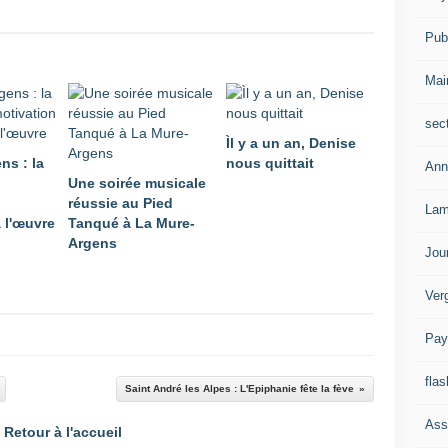
Publ
Mai
sec
Ìl y a un an, Denise
ns : la
nous quittait
Ann
Une soirée musicale
réussie au Pied
Lam
 l'œuvre
Tanqué à La Mure-
Argens
Jou
Ver
Pay
flas
Saint André les Alpes : L'Epiphanie fête la fève
Ass
Retour à l'accueil