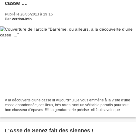
casse ....
Publié le 26/05/2013 à 19:15
Par
verdon-info
A la découverte d'une casse !!! Aujourd'hui, je vous emmène à la visite d'une
casse abandonnée, ces lieux, très rares, sont un véritable paradis pour tout
bon chasseur d'épaves. !!!! La gendarmerie précise :«Il faut savoir que
chaque année en France,...
L'Asse de Senez fait des siennes !