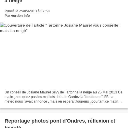
a neigé
Publié le 25/05/2013 à 07:58
Par
verdon-info
Un conseil de Josiane Maurel Silvy de Tartonne la neige au 25 Mai 2013 Ce
matin , ne sortez pas les maillots de bain Gardez la "doudoune". FB La
météo nous l'avait annoncé , mais on espérait toujours , pourtant ce matin
elle était là , la poudre blanche...
Reportage photos pont d'Ondres, réflexion et
beauté