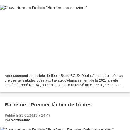
Aménagement de la stèle dédiée à René ROUX Déplacée, re-déplacée, au
gré des vicissitudes dues aux travaux d'élargissement de la 202, la stèle
dédiée à René ROUX , au pont du quai, a retrouvé un cadre digne de son
histoire. Le 11 juin 44 , une attaque...
Barrême : Premier lâcher de truites
Publié le 23/05/2013 à 10:47
Par
verdon-info