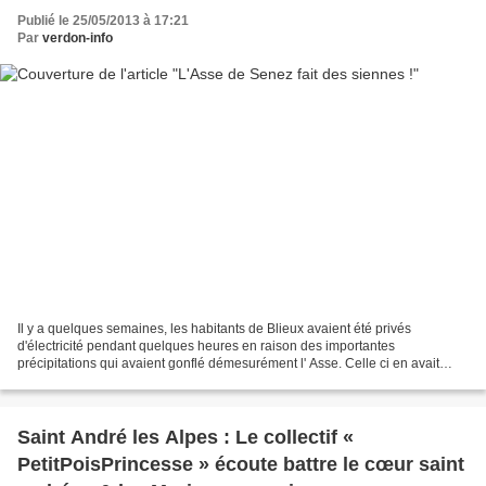
Publié le 25/05/2013 à 17:21
Par
verdon-info
Il y a quelques semaines, les habitants de Blieux avaient été privés
d'électricité pendant quelques heures en raison des importantes
précipitations qui avaient gonflé démesurément l' Asse. Celle ci en avait
profité pour s'attaquer aux rives et avait provoqué...
Saint André les Alpes : Le collectif «
PetitPoisPrincesse » écoute battre le cœur saint