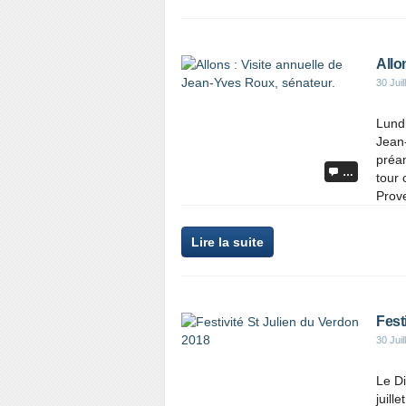
Allo
30 Juil
Lundi
Jean-
préam
…
tour
Prove
Lire la suite
Fest
30 Juil
Le Di
juill