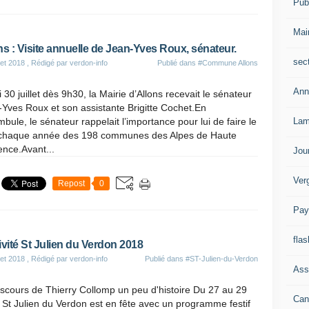
Publ
Mai
ns : Visite annuelle de Jean-Yves Roux, sénateur.
sec
let 2018
, Rédigé par verdon-info
Publié dans
#Commune Allons
Ann
 30 juillet dès 9h30, la Mairie d’Allons recevait le sénateur
Yves Roux et son assistante Brigitte Cochet.En
Lam
bule, le sénateur rappelait l’importance pour lui de faire le
 chaque année des 198 communes des Alpes de Haute
nce.Avant...
Jou
Ver
Repost
0
Pay
flas
ivité St Julien du Verdon 2018
let 2018
, Rédigé par verdon-info
Publié dans
#ST-Julien-du-Verdon
Ass
scours de Thierry Collomp un peu d'histoire Du 27 au 29
Can
et St Julien du Verdon est en fête avec un programme festif