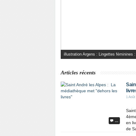
illustration Argens : Lingettes féminines :
Articles récents
Sain
livre
1 Août
Saint
4ème 
…
en li
de Sa