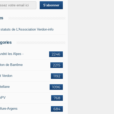
es
 statuts de L'Association Verdon-info
gories
ndré les Alpes -
2246
ton de Barrême
2215
t Verdon
1192
tellane
1096
APV
768
Mure-Argens
684