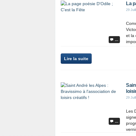
La p
29 Juil
Comme
Victo
et la
…
impor
Lire la suite
Sain
loisi
29 Juil
Les D
signe
…
progr
verni