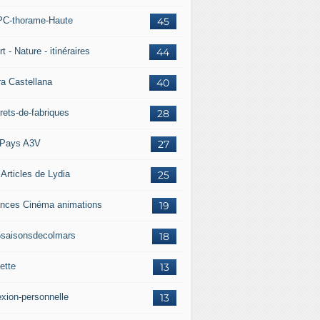
C-thorame-Haute
45
t - Nature - itinéraires
44
ra Castellana
40
rets-de-fabriques
28
Pays A3V
27
 Articles de Lydia
25
nces Cinéma animations
19
5saisonsdecolmars
18
ette
13
exion-personnelle
13