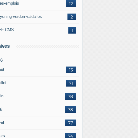
res-emplois
12
yoning-verdon-valdallos
2
EF-CMS
1
ives
26
oût
13
illet
71
in
78
ai
78
ril
77
ars
74