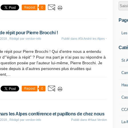
Repost
0
Pag
de répit pour Pierre Brocchi !
Les
 2018
, Rédigé par verdon-info
Publié dans
#St André les Alpes -
Caté
e répit pour Pierre Brocchi ! Qui d'entre nous a entendu
r d'"église à répit" ? Pour ma part je n'ai pas su répondre à
St A
 question posée par l'auteur lui-même, Pierre Brocchi. Je
posée depuis à d'autres personnes plus érudites qui
Can
ent,...
Hau
Repost
0
Cas
CC
ars les Alpes conférence et papillons de chez nous
 2018
, Rédigé par verdon-info
Publié dans
#Haut Verdon
La-