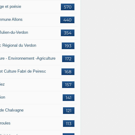
ge et poésie
570
mune Allons
440
Julien-du-Verdon
354
c Régional du Verdon
193
ure - Environnement -Agriculture
172
et Culture Fabri de Peiresc
168
iez
157
ion
141
 de Chalvagne
121
roules
113