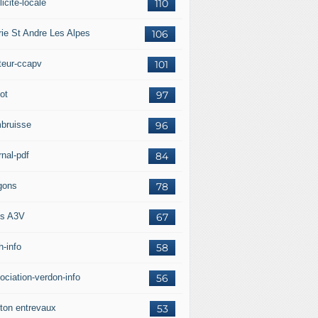
icité-locale
110
rie St Andre Les Alpes
106
teur-ccapv
101
ot
97
bruisse
96
rnal-pdf
84
gons
78
s A3V
67
h-info
58
ociation-verdon-info
56
ton entrevaux
53