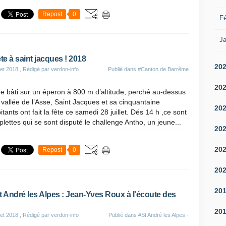
Repost
0
Fé
Ja
ête à saint jacques ! 2018
20
let 2018
, Rédigé par verdon-info
Publié dans
#Canton de Barrême
20
ge bâti sur un éperon à 800 m d’altitude, perché au-dessus
 vallée de l’Asse, Saint Jacques et sa cinquantaine
20
itants ont fait la fête ce samedi 28 juillet. Dés 14 h ,ce sont
iplettes qui se sont disputé le challenge Antho, un jeune...
20
20
Repost
0
20
20
t André les Alpes : Jean-Yves Roux à l'écoute des
20
let 2018
, Rédigé par verdon-info
Publié dans
#St André les Alpes -