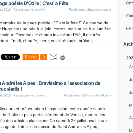
Off
age poésie D'Odile ; C'est la Fête
let 2018
, Rédigé par verdon-info
Publié dans
#Image et poésie
Can
ntaire de la page poésie : "C'est la fête !" Ce poème de
ER
r Hugo est une ode à la joie, certes, mais aussi à la lumière
 chaleur. Observez le champ lexical sur l'été, il est très
tant : "midi, chauffe, lueur, soleil, éblouis, brûlant,...
Arch
Repost
0
20
A
Ju
t André les Alpes : Bravissimo à l'association de
rs créatifs !
Ju
let 2018
, Rédigé par verdon-info
Publié dans
#St André les Alpes -
M
iscours et présentation L'exposition, cette année sous le
 de l'Italie et plus particulièrement de Venise, montre les
Av
ès des artistes plasticiens Ce samedi 28 juillet avait lieu le
ssage de l'atelier de dessin de Saint André les Alpes,...
M