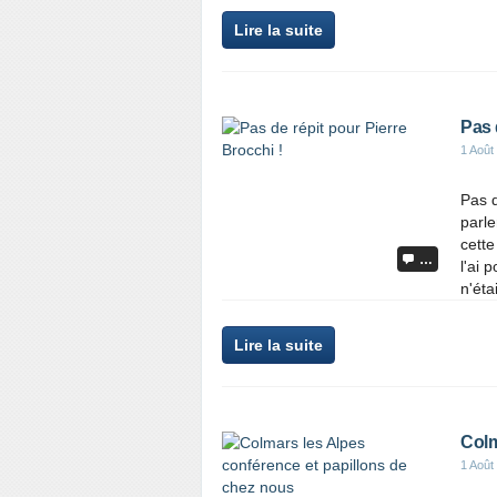
Lire la suite
Pas 
1 Août
Pas d
parle
cette
…
l'ai 
n'étai
Lire la suite
Colm
1 Août