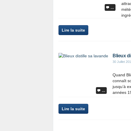
attra
…
météo
ingré
Lire la suite
Blieux di
30 Juillet 20
Quand Bli
connaît s
jusqu’à ex
…
années 19
Lire la suite