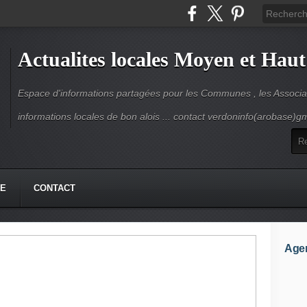
Actualites locales Moyen et Haut
Espace d'informations partagées pour les Communes , les Associat
informations locales de bon alois ... contact verdoninfo(arobase)g
HE
CONTACT
Age