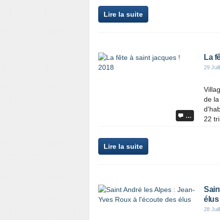
Lire la suite
La f
29 Juil
Villa
de la
d'hab
…
22 tr
Lire la suite
Sain
élus
28 Juil