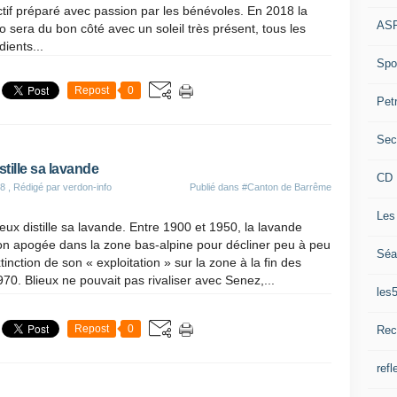
ctif préparé avec passion par les bénévoles. En 2018 la
ASP
 sera du bon côté avec un soleil très présent, tous les
dients...
Spor
Repost
0
Pet
Sec
stille sa lavande
CD 
18
, Rédigé par verdon-info
Publié dans
#Canton de Barrême
Les
eux distille sa lavande. Entre 1900 et 1950, la lavande
on apogée dans la zone bas-alpine pour décliner peu à peu
Séa
tinction de son « exploitation » sur la zone à la fin des
70. Blieux ne pouvait pas rivaliser avec Senez,...
les
Repost
0
Rec
refl