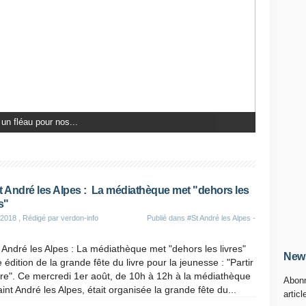
 un fléau pour nos...
t André les Alpes : La médiathèque met "dehors les
s"
 2018
, Rédigé par verdon-info
Publié dans
#St André les Alpes -
 André les Alpes : La médiathèque met "dehors les livres"
News
édition de la grande fête du livre pour la jeunesse : "Partir
vre". Ce mercredi 1er août, de 10h à 12h à la médiathèque
Abonn
int André les Alpes, était organisée la grande fête du...
articl