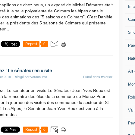
papillons de chez nous, un exposé de Michel Démares était
Ima
sé à la salle polyvalente de Colmars les Alpes dans le
 des animations des “5 saisons de Colmars”. C’est Danièle
Com
ier la présidente des 5 saisons de Colmars qui présente
eur...
ST-
Repost
0
Par
Nat
ez : Le sénateur en visite
Art 
let 2018
, Rédigé par verdon-info
Publié dans
#Moriez
Mor
z : Le sénateur en visite Le Sénateur Jean Yves Roux est
 à la rencontre des élus de la commune de Moriez Pour
Rob
rer la journée des visites des communes du secteur de St
 Les Alpes, le Sénateur Jean Yves Roux est venu à la
Val
ntre des...
Pey
Repost
0