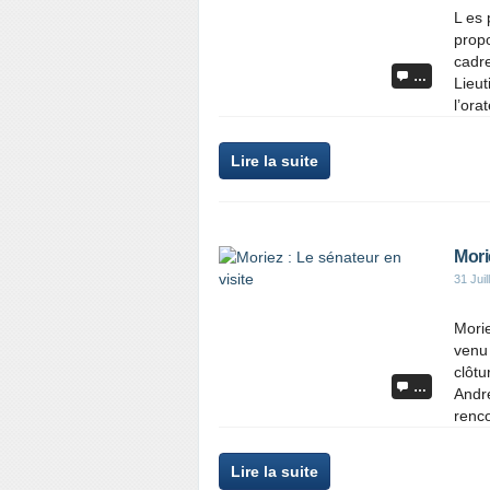
L es 
propo
cadre
…
Lieut
l’orat
Lire la suite
Mori
31 Juil
Morie
venu
clôtu
…
André
renco
Lire la suite