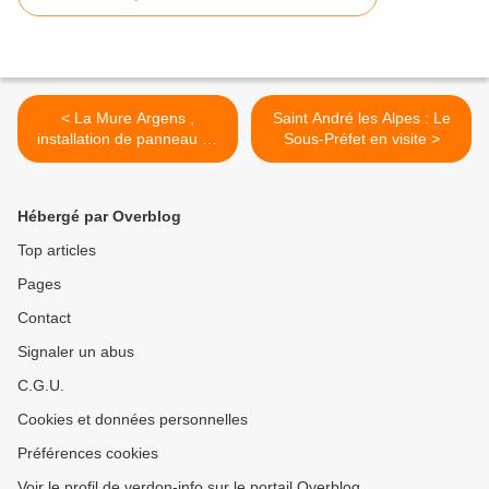
< La Mure Argens ,
Saint André les Alpes : Le
installation de panneau 30
Sous-Préfet en visite >
km , miroir et panneau
informatif
Hébergé par Overblog
Top articles
Pages
Contact
Signaler un abus
C.G.U.
Cookies et données personnelles
Préférences cookies
Voir le profil de verdon-info sur le portail Overblog