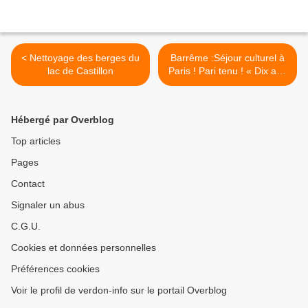
< Nettoyage des berges du
Barrême :Séjour culturel à
lac de Castillon
Paris ! Pari tenu ! « Dix ans
ça se fête ! Victor HUGO
vous invite…». >
Hébergé par Overblog
Top articles
Pages
Contact
Signaler un abus
C.G.U.
Cookies et données personnelles
Préférences cookies
Voir le profil de verdon-info sur le portail Overblog