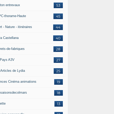
ton entrevaux
53
C-thorame-Haute
45
t - Nature - itinéraires
44
ra Castellana
40
rets-de-fabriques
28
Pays A3V
27
 Articles de Lydia
25
nces Cinéma animations
19
5saisonsdecolmars
18
ette
13