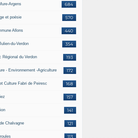
Mure-Argens
684
ge et poésie
570
mune Allons
440
Julien-du-Verdon
354
c Régional du Verdon
193
ure - Environnement -Agriculture
172
et Culture Fabri de Peiresc
168
iez
157
ion
141
 de Chalvagne
121
roules
113