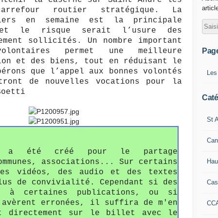
ntenir la caserne sur Saint André les
articl
rrefour routier stratégique. La
piers en semaine est la principale
 et le risque serait l’usure des
ement sollicités. Un nombre important
Pag
volontaires permet une meilleure
ion et des biens, tout en réduisant le
pérons que l’appel aux bonnes volontés
Les
tront de nouvelles vocations pour la
Boetti
Caté
St A
Can
fo a été créé pour le partage
Hau
ommunes, associations... Sur certains
des vidéos, des audio et des textes
lus de convivialité. Cependant si des
Cas
s à certaines publications, ou si
'avèrent erronées, il suffira de m'en
CC
t directement sur le billet avec le