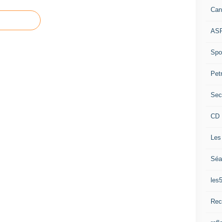
Can
ASP
Spor
Pet
Sec
CD 
Les
Séa
les
Rec