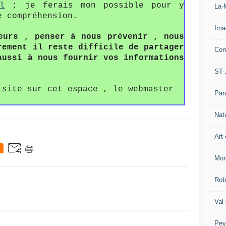
l
; je ferais mon possible pour y
La-
e compréhension.
Ima
eurs , penser à nous prévenir , nous
rement il reste difficile de partager
Com
aussi à nous fournir vos informations
ST-
isite sur cet espace , le webmaster
Par
Nat
Art 
Mor
Rob
Val
Pey