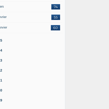
ars
74
vrier
55
nvier
60
25
24
23
22
21
20
19