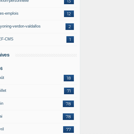
exion-personnelle
13
res-emplois
12
yoning-verdon-valdallos
2
EF-CMS
1
ives
26
oût
18
illet
71
in
78
ai
78
ril
77