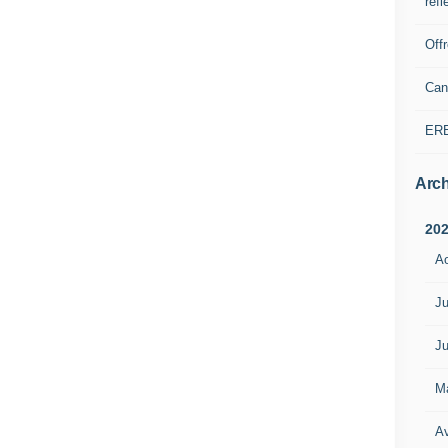
refl
Off
Can
ER
Arch
20
A
Ju
Ju
M
Av