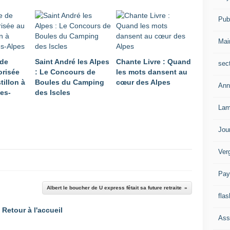
Publ
Mai
 de
Saint André les Alpes
Chante Livre : Quand
sec
orisée
: Le Concours de
les mots dansent au
tillon à
Boules du Camping
cœur des Alpes
Ann
les-
des Iscles
Lam
Jou
Ver
Pay
Albert le boucher de U express fêtait sa future retraite
flas
Retour à l'accueil
Ass