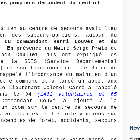
les pompiers demandent du renfort
 à 19h au centre de secours avait lieu
ion des sapeurs-pompiers, autour du
, du commandant Henri Couvet et du
i. En présence du Maire Serge Prato et
ain Coullet
, ils ont expliqué les
e la SDIS (Service Départemental
s) et son fonctionnement. Le Maire de
rappelé l’importance du maintien d’un
notre commune et a lancé un appel aux
Le Lieutenant-Colonel Carré a rappelé
dans le 04
(1462 volontaires et 65
mmandant Couvé a ajouté à la
 un zoom sur le centre de secours de
3 volontaires et les interventions sur
incendies de forêt, accidents, secours
News
Abonn