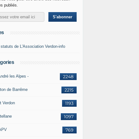
es publiés.
es
 statuts de L'Association Verdon-info
gories
ndré les Alpes -
2248
ton de Barrême
2215
t Verdon
1193
tellane
1097
APV
769