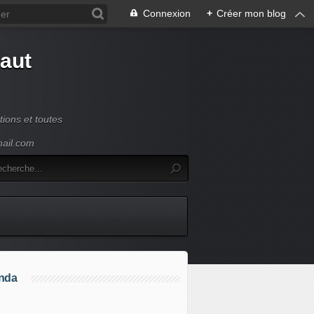
Connexion
+
Créer mon blog
Haut
ions et toutes
mail.com
nda