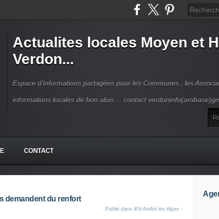
Actualites locales Moyen et 
Verdon...
Espace d'informations partagées pour les Communes , les Associat
informations locales de bon alois ... contact verdoninfo(arobase)g
HE
CONTACT
Age
rs demandent du renfort
Publié dans
#St André les Alpes -