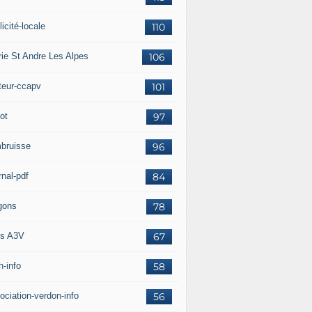
icité-locale
110
rie St Andre Les Alpes
106
teur-ccapv
101
ot
97
bruisse
96
rnal-pdf
84
gons
78
s A3V
67
h-info
58
ociation-verdon-info
56