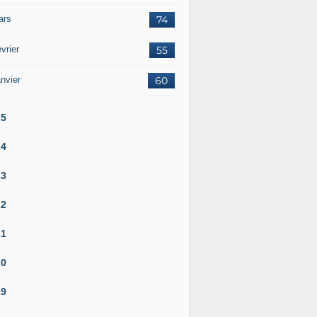
ars
74
vrier
55
nvier
60
25
24
23
22
21
20
19