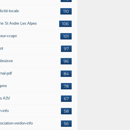
icité-locale
110
rie St Andre Les Alpes
106
teur-ccapv
101
ot
97
bruisse
96
rnal-pdf
84
gons
78
s A3V
67
h-info
58
ociation-verdon-info
56