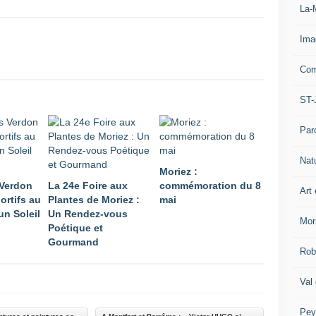
La-
Ima
Com
ST-
Par
Nat
Moriez :
 Verdon
La 24e Foire aux
commémoration du 8
Art 
ortifs au
Plantes de Moriez :
mai
un Soleil
Un Rendez-vous
Mor
Poétique et
Gourmand
Rob
Val
Pey