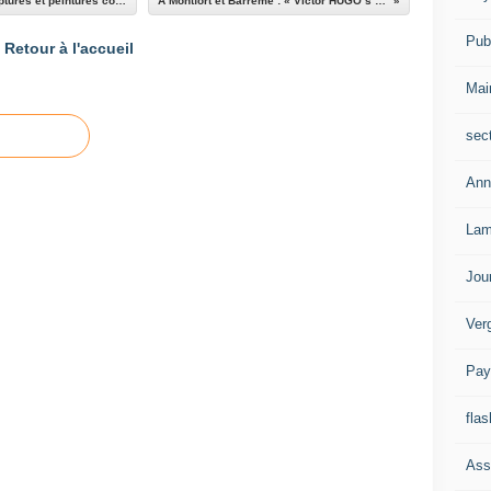
Moriez : l’Art de Mai expose à la gare ses sculptures et peintures contemporaines
A Montfort et Barrême : « Victor HUGO s’invite… »
Publ
Retour à l'accueil
Mai
sec
Ann
Lam
Jou
Ver
Pay
flas
Ass