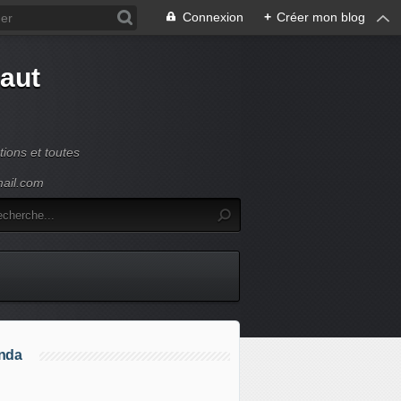
Connexion
+
Créer mon blog
Haut
ions et toutes
mail.com
nda