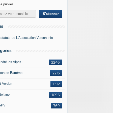
es publiés.
es
 statuts de L'Association Verdon-info
gories
ndré les Alpes -
2246
ton de Barrême
2215
t Verdon
1192
tellane
1096
APV
769