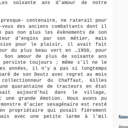
Les soixante ans d’amour de notre
-presque- centenaire, ne raterait pour
-vous des anciens combattants dont il
e pas non plus les évènements de son
cteur d’engins par son métier, mais
asion pour le plaisir, il avait fait
teur du plus beau vert en …1950, pour
. Son amour de plus de soixante ans
n persiste toujours ; même s’il ne le
ues années, il n’y a pas si longtemps
paré de son Deutz avec regret au mois
collectionneur du Chaffaut, Gilles
’une quarantaine de tracteurs en état
sait aujourd’hui dans le village,
t une grande émotion. Nous avons pu
 monstre d’acier sexagénaire est resté
en propriétaire qui posait fièrement
mais avec une petite larme à l’œil
News
Abonn