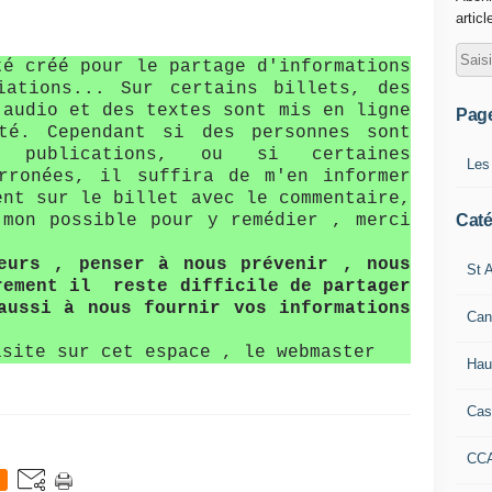
articl
té créé pour le partage d'informations
iations... Sur certains billets, des
 audio et des textes sont mis en ligne
Pag
té. Cependant si des personnes sont
s publications, ou si certaines
Les
erronées, il suffira de m'en informer
ent sur le billet avec le commentaire,
Caté
mon possible pour y remédier , merci
teurs , penser à nous prévenir , nous
St A
rement il reste difficile de partager
aussi à nous fournir vos informations
Can
isite sur cet espace , le webmaster
Hau
Cas
CC