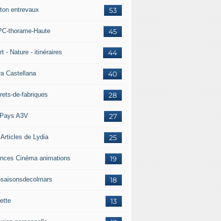
ton entrevaux
53
C-thorame-Haute
45
t - Nature - itinéraires
44
ra Castellana
40
rets-de-fabriques
28
Pays A3V
27
 Articles de Lydia
25
nces Cinéma animations
19
5saisonsdecolmars
18
ette
13