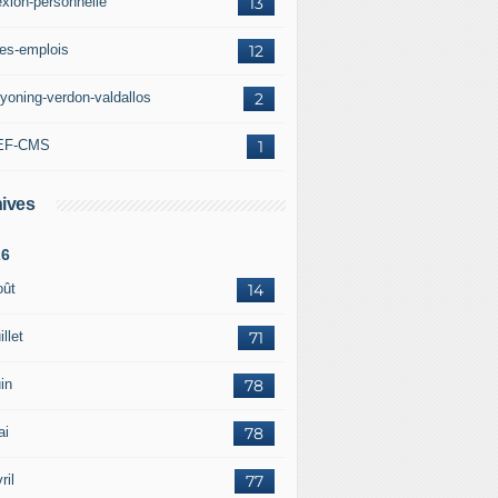
exion-personnelle
13
res-emplois
12
yoning-verdon-valdallos
2
EF-CMS
1
ives
26
oût
14
illet
71
in
78
ai
78
ril
77