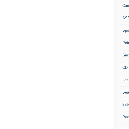
Can
ASP
Spor
Pet
Sec
CD 
Les
Séa
les
Rec