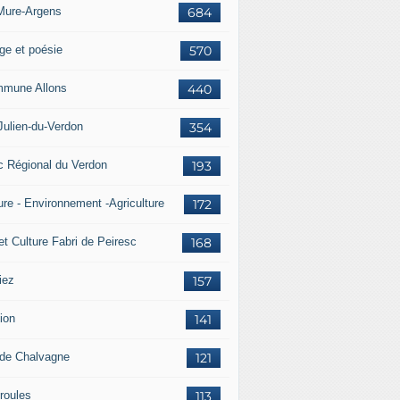
Mure-Argens
684
ge et poésie
570
mune Allons
440
Julien-du-Verdon
354
c Régional du Verdon
193
ure - Environnement -Agriculture
172
et Culture Fabri de Peiresc
168
iez
157
ion
141
 de Chalvagne
121
roules
113