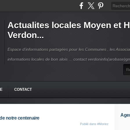
Actualites locales Moyen et 
Verdon...
Espace d'informations partagées pour les Communes , les Associat
informations locales de bon alois ... contact verdoninfo(arobase)g
HE
CONTACT
Age
de notre centenaire
Publié dans
#Moriez