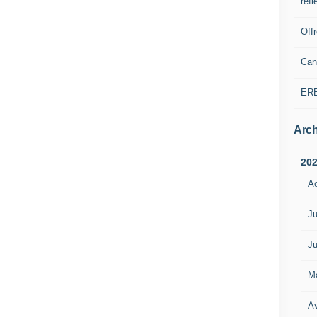
refl
Off
Can
ER
Arch
20
A
Ju
Ju
M
Av