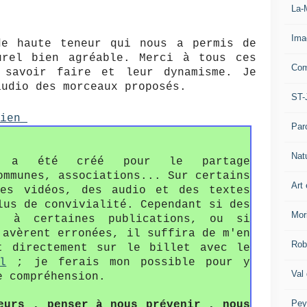
La-
Ima
de haute teneur qui nous a permis de
urel bien agréable. Merci à tous ces
Com
 savoir faire et leur dynamisme. Je
audio des morceaux proposés.
ST-
lien
Par
Nat
fo a été créé pour le partage
ommunes, associations... Sur certains
Art 
des vidéos, des audio et des textes
lus de convivialité. Cependant si des
Mor
s à certaines publications, ou si
'avèrent erronées, il suffira de m'en
Rob
t directement sur le billet avec le
l
; je ferais mon possible pour y
Val
e compréhension.
Pey
eurs , penser à nous prévenir , nous