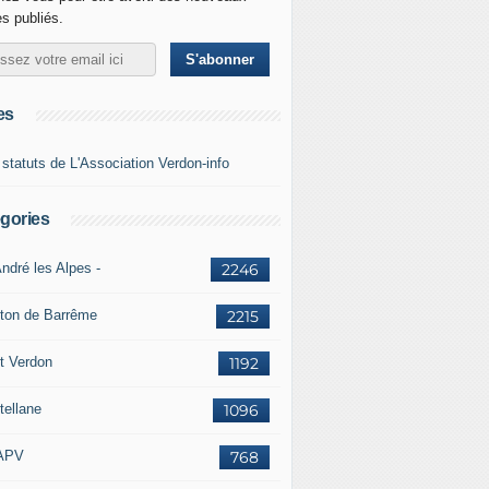
es publiés.
es
 statuts de L'Association Verdon-info
gories
ndré les Alpes -
2246
ton de Barrême
2215
t Verdon
1192
tellane
1096
APV
768