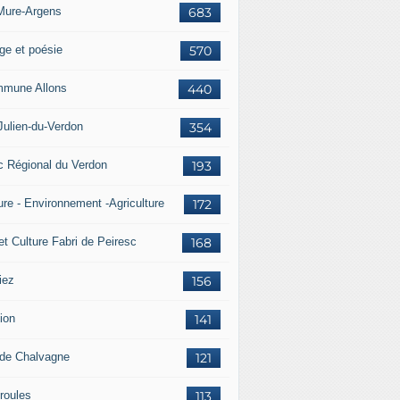
Mure-Argens
683
ge et poésie
570
mune Allons
440
Julien-du-Verdon
354
c Régional du Verdon
193
ure - Environnement -Agriculture
172
et Culture Fabri de Peiresc
168
iez
156
ion
141
 de Chalvagne
121
roules
113