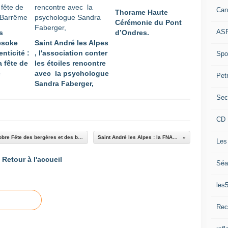
Can
Thorame Haute
Cérémonie du Pont
ASP
s
d’Ondres.
Mesoke
Saint André les Alpes
enticité :
, l'association conter
Spor
a fête de
les étoiles rencontre
e
avec la psychologue
Pet
Sandra Faberger,
Sec
CD 
Thorame Haute : Vendredi 18 et samedi 19 octobre Fête des bergères et des bergers sur la place du village
Saint André les Alpes : la FNACA au rapport !
Les
Retour à l'accueil
Séa
les
Rec