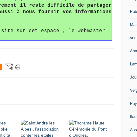
rement il reste difficile de partager
Publ
aussi à nous fournir vos informations
Mai
isite sur cet espace , le webmaster
sec
Ann
Lam
Jou
Ver
Pay
flas
Ass