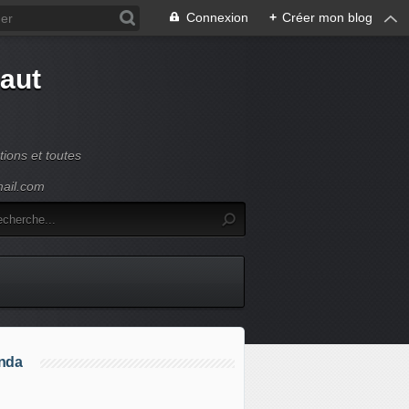
Connexion
+
Créer mon blog
Haut
ions et toutes
mail.com
nda