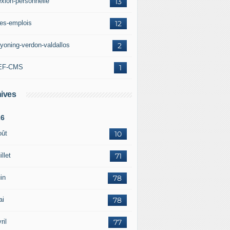
exion-personnelle
13
res-emplois
12
yoning-verdon-valdallos
2
EF-CMS
1
ives
26
oût
10
illet
71
in
78
ai
78
ril
77