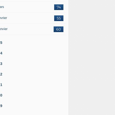
ars
74
vrier
55
nvier
60
25
24
23
22
21
20
19