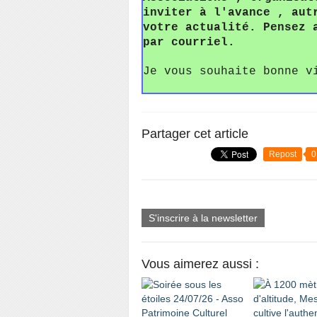
inviter à l'avance , aut
votre actualité. Pensez 
par courriel.
Je vous souhaite bonne v
Partager cet article
Repost
0
S'inscrire à la newsletter
Vous aimerez aussi :