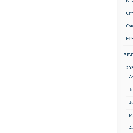
refl
Off
Can
ER
Arch
20
A
Ju
Ju
M
Av