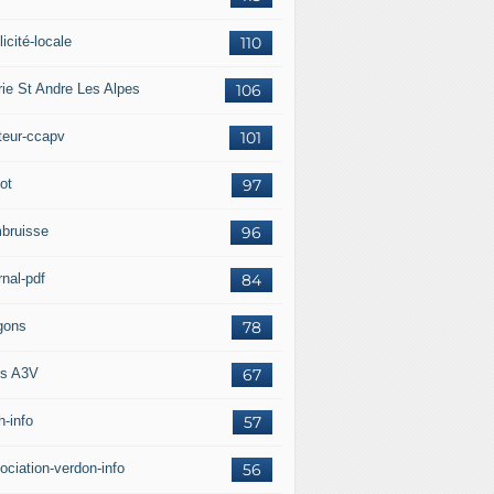
icité-locale
110
rie St Andre Les Alpes
106
teur-ccapv
101
ot
97
bruisse
96
rnal-pdf
84
gons
78
s A3V
67
h-info
57
ociation-verdon-info
56