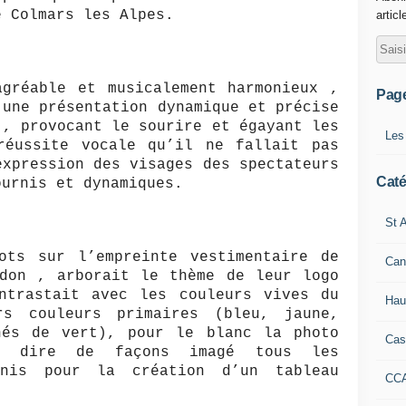
e Colmars les Alpes.
articl
agréable et musicalement harmonieux ,
Pag
 une présentation dynamique et précise
 , provocant le sourire et égayant les
Les
réussite vocale qu’il ne fallait pas
expression des visages des spectateurs
Caté
ournis et dynamiques.
St A
ots sur l’empreinte vestimentaire de
Can
rdon , arborait le thème de leur logo
ntrastait avec les couleurs vives du
Hau
rs couleurs primaires (bleu, jaune,
hés de vert), pour le blanc la photo
Cas
t dire de façons imagé tous les
unis pour la création d’un tableau
CC