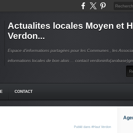
Actualites locales Moyen et 
Verdon...
Espace d'informations partagées pour les Communes , les Associat
informations locales de bon alois ... contact verdoninfo(arobase)g
HE
CONTACT
Age
Publié dans
#Haut Verdon