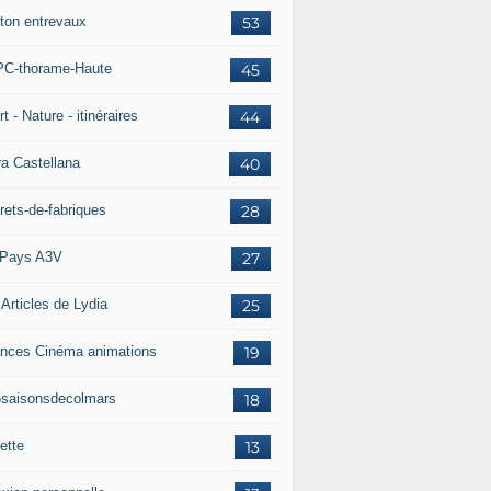
ton entrevaux
53
C-thorame-Haute
45
t - Nature - itinéraires
44
ra Castellana
40
rets-de-fabriques
28
Pays A3V
27
 Articles de Lydia
25
nces Cinéma animations
19
5saisonsdecolmars
18
ette
13