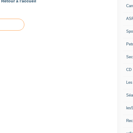
Retour à l'accueil
Can
ASP
Spor
Pet
Sec
CD 
Les
Séa
les
Rec