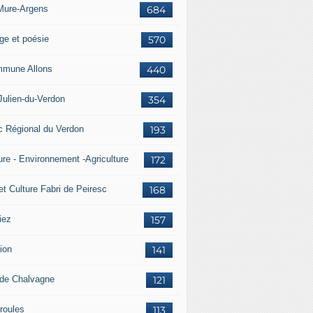
Mure-Argens
684
ge et poésie
570
mune Allons
440
Julien-du-Verdon
354
c Régional du Verdon
193
ure - Environnement -Agriculture
172
et Culture Fabri de Peiresc
168
iez
157
ion
141
 de Chalvagne
121
roules
113