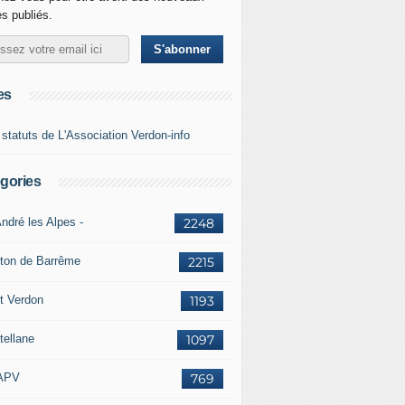
es publiés.
es
 statuts de L'Association Verdon-info
gories
ndré les Alpes -
2248
ton de Barrême
2215
t Verdon
1193
tellane
1097
APV
769