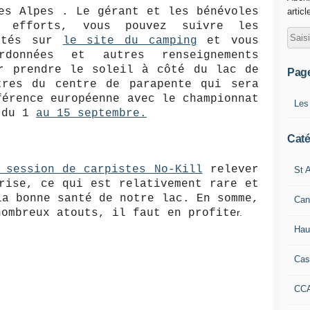
es Alpes . Le gérant et les bénévoles
articl
 efforts, vous pouvez suivre les
vités sur
le site du camping
et vous
données et autres renseignements
ir prendre le soleil à côté du lac de
Pag
tres du centre de parapente qui sera
férence européenne avec le championnat
Les
u du 1
au 15 septembre.
Caté
 session de carpistes No-Kill
relever
St A
rise, ce qui est relativement rare et
la bonne santé de notre lac. En somme,
Can
nombreux atouts, il faut en profite
r.
Hau
Cas
CC