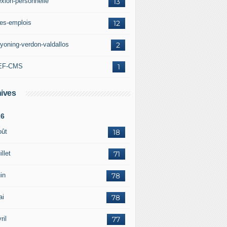
exion-personnelle
13
res-emplois
12
yoning-verdon-valdallos
2
EF-CMS
1
ives
26
oût
18
illet
71
in
78
ai
78
ril
77