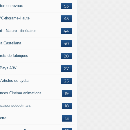
ton entrevaux
53
C-thorame-Haute
45
t - Nature - itinéraires
44
ra Castellana
40
rets-de-fabriques
28
Pays A3V
27
 Articles de Lydia
25
nces Cinéma animations
19
5saisonsdecolmars
18
ette
13