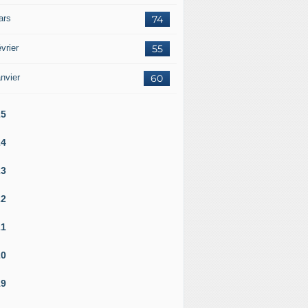
ars
74
vrier
55
nvier
60
25
24
23
22
21
20
19