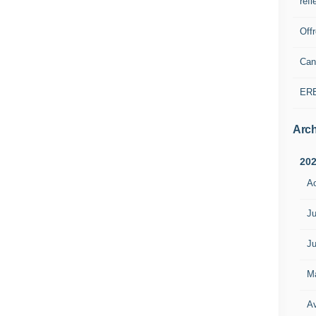
refl
Off
Can
ER
Arch
20
A
Ju
Ju
M
Av