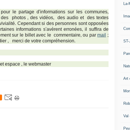
La-
 pour le partage d'informations sur les communes,
Ima
ts, des photos , des vidéos, des audio et des textes
nvivialité. Cependant si des personnes sont opposées
Com
taines informations s'avèrent erronées, il suffira de
tement sur le billet avec le commentaire, ou par
mail
;
dier ,
merci de votre compréhension.
ST-
Par
cet espace , le webmaster
Nat
Art 
Mor
Rob
Val
Pey