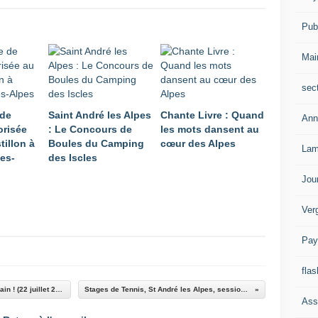
Publ
Mai
sec
 de
Saint André les Alpes
Chante Livre : Quand
Ann
orisée
: Le Concours de
les mots dansent au
tillon à
Boules du Camping
cœur des Alpes
Lam
les-
des Iscles
Jou
Ver
Pay
flas
Barrême : LA FETE DE LA LAVANDE: c'est demain ! (22 juillet 2012) avec le programme
Stages de Tennis, St André les Alpes, session du mois de juillet
Ass