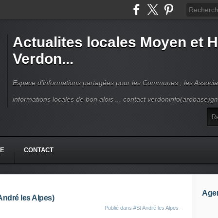
Actualites locales Moyen et 
Verdon...
Espace d'informations partagées pour les Communes , les Associat
informations locales de bon alois ... contact verdoninfo(arobase)g
HE
CONTACT
Age
André les Alpes)
Publié dans
#St André les Alpes -