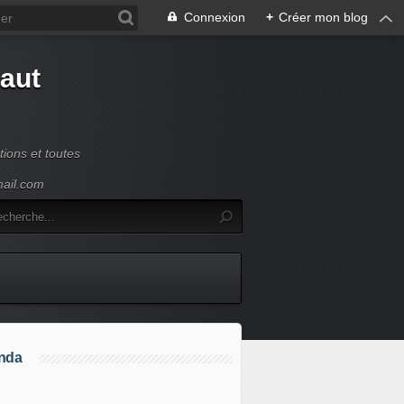
Connexion
+
Créer mon blog
Haut
ions et toutes
mail.com
nda