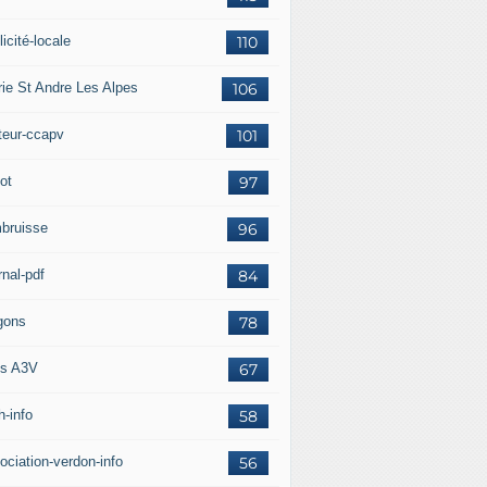
icité-locale
110
rie St Andre Les Alpes
106
teur-ccapv
101
ot
97
bruisse
96
rnal-pdf
84
gons
78
s A3V
67
h-info
58
ociation-verdon-info
56