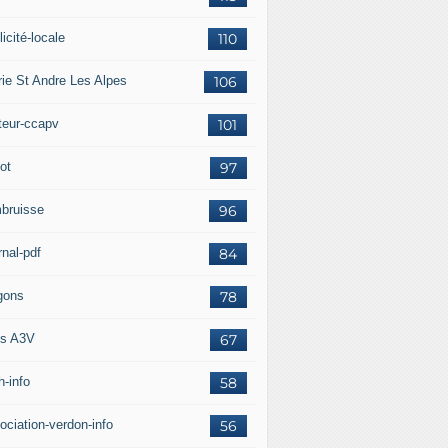
icité-locale
110
rie St Andre Les Alpes
106
teur-ccapv
101
ot
97
bruisse
96
rnal-pdf
84
gons
78
s A3V
67
h-info
58
ociation-verdon-info
56