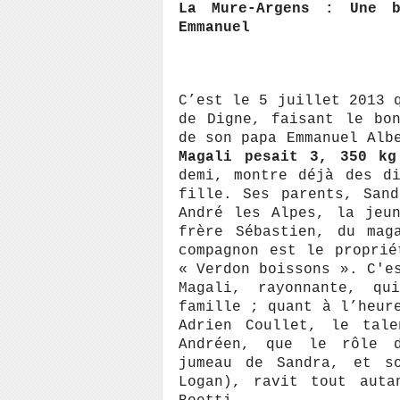
La Mure-Argens : Une 
Emmanuel
C’est le 5 juillet 2013 
de Digne, faisant le bo
de son papa Emmanuel Alb
Magali pesait 3, 350 kg
demi, montre déjà des d
fille. Ses parents, San
André les Alpes, la jeu
frère Sébastien, du mag
compagnon est le proprié
« Verdon boissons ». C'e
Magali, rayonnante, q
famille ; quant à l’heur
Adrien Coullet, le tale
Andréen, que le rôle d
jumeau de Sandra, et s
Logan), ravit tout auta