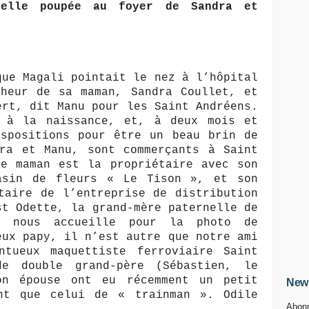
belle poupée au foyer de Sandra et
que Magali pointait le nez à l’hôpital
nheur de sa maman, Sandra Coullet, et
ert, dit Manu pour les Saint Andréens.
à la naissance, et, à deux mois et
ispositions pour être un beau brin de
dra et Manu, sont commerçants à Saint
ne maman est la propriétaire avec son
asin de fleurs « Le Tison », et son
taire de l’entreprise de distribution
st Odette, la grand-mère paternelle de
ui nous accueille pour la photo de
eux papy, il n’est autre que notre ami
ntueux maquettiste ferroviaire Saint
e double grand-père (Sébastien, le
on épouse ont eu récemment un petit
News
nt que celui de « trainman ». Odile
Abonn