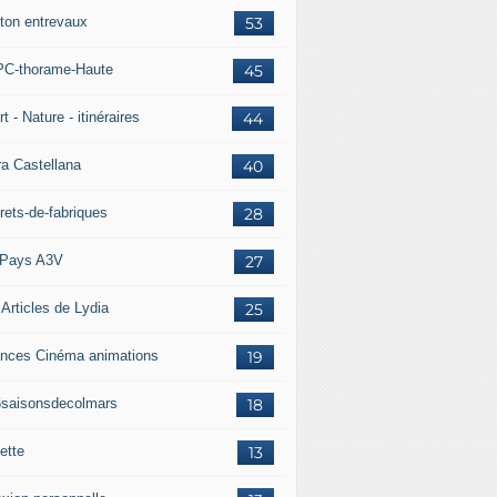
ton entrevaux
53
C-thorame-Haute
45
t - Nature - itinéraires
44
ra Castellana
40
rets-de-fabriques
28
Pays A3V
27
 Articles de Lydia
25
nces Cinéma animations
19
5saisonsdecolmars
18
ette
13