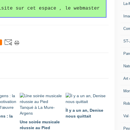
La-
isite sur cet espace , le webmaster
Ima
Com
ST-
Par
Nat
Art 
Mor
Rob
Ìl y a un an, Denise
Val
ns : la
nous quittait
Une soirée musicale
réussie au Pied
Pey