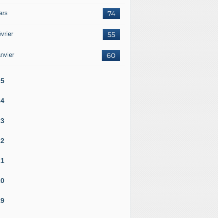
ars
74
vrier
55
nvier
60
25
24
23
22
21
20
19