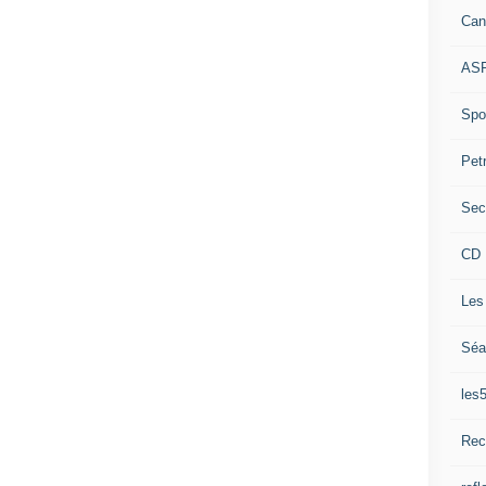
Can
ASP
Spor
Pet
Sec
CD 
Les
Séa
les
Rec