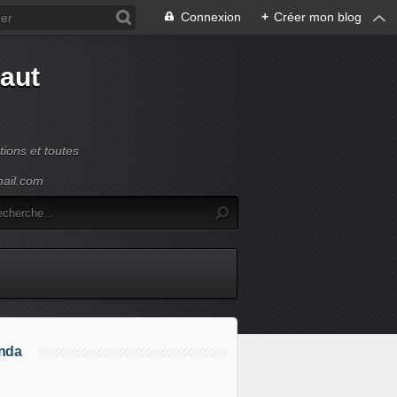
Connexion
+
Créer mon blog
Haut
ions et toutes
mail.com
nda