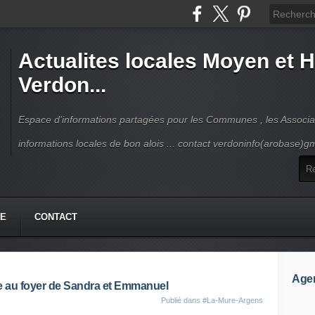
Actualites locales Moyen et 
Verdon...
Espace d'informations partagées pour les Communes , les Associat
informations locales de bon alois ... contact verdoninfo(arobase)g
HE
CONTACT
Age
e au foyer de Sandra et Emmanuel
Publié dans
#La-Mure-Argens