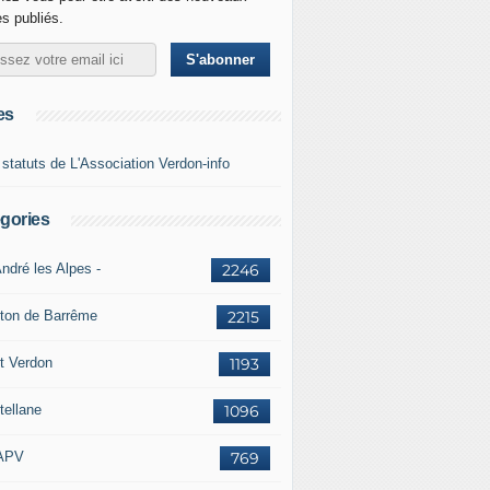
es publiés.
es
 statuts de L'Association Verdon-info
gories
ndré les Alpes -
2246
ton de Barrême
2215
t Verdon
1193
tellane
1096
APV
769