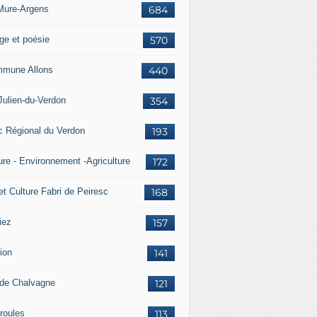
Mure-Argens
684
ge et poésie
570
mune Allons
440
Julien-du-Verdon
354
c Régional du Verdon
193
ure - Environnement -Agriculture
172
et Culture Fabri de Peiresc
168
iez
157
ion
141
 de Chalvagne
121
roules
113