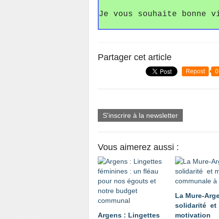
Je vous souhaite bonne v
Partager cet article
Repost
0
S'inscrire à la newsletter
Vous aimerez aussi :
La Mure-Arge
solidarité et
Argens : Lingettes
motivation