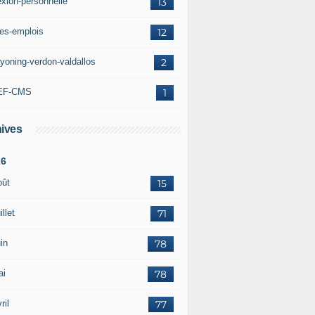
exion-personnelle
13
res-emplois
12
yoning-verdon-valdallos
2
EF-CMS
1
ives
26
oût
15
illet
71
in
78
ai
78
ril
77