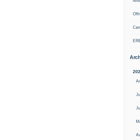
refl
Off
Can
ER
Arch
20
A
Ju
Ju
M
Av