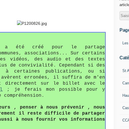
articl
Pag
Les
fo a été créé pour le partage
ommunes, associations... Sur certains
Caté
des vidéos, des audio et des textes
lus de convivialité. Cependant si des
St A
s à certaines publications, ou si
'avèrent erronées, il suffira de m'en
Can
t directement sur le billet avec le
l
; je ferais mon possible pour y
e compréhension.
Hau
eurs , penser à nous prévenir , nous
Cas
rement il reste difficile de partager
aussi à nous fournir vos informations
CC