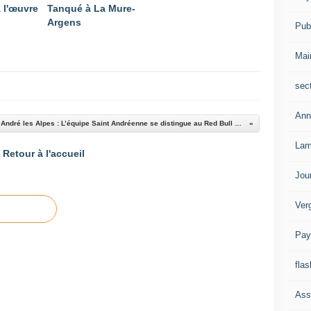
 l'œuvre
Tanqué à La Mure-
Argens
Publ
Mai
sec
Ann
Saint André les Alpes : L’équipe Saint Andréenne se distingue au Red Bull Elément
Lam
Retour à l'accueil
Jou
Ver
Pay
flas
Ass